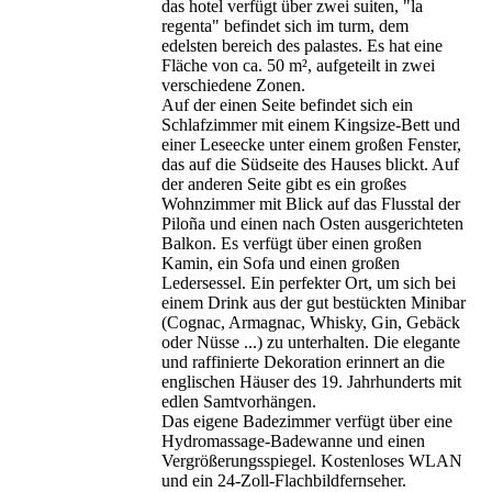
das hotel verfügt über zwei suiten, "la
regenta" befindet sich im turm, dem
edelsten bereich des palastes. Es hat eine
Fläche von ca. 50 m², aufgeteilt in zwei
verschiedene Zonen.
Auf der einen Seite befindet sich ein
Schlafzimmer mit einem Kingsize-Bett und
einer Leseecke unter einem großen Fenster,
das auf die Südseite des Hauses blickt. Auf
der anderen Seite gibt es ein großes
Wohnzimmer mit Blick auf das Flusstal der
Piloña und einen nach Osten ausgerichteten
Balkon. Es verfügt über einen großen
Kamin, ein Sofa und einen großen
Ledersessel. Ein perfekter Ort, um sich bei
einem Drink aus der gut bestückten Minibar
(Cognac, Armagnac, Whisky, Gin, Gebäck
oder Nüsse ...) zu unterhalten. Die elegante
und raffinierte Dekoration erinnert an die
englischen Häuser des 19. Jahrhunderts mit
edlen Samtvorhängen.
Das eigene Badezimmer verfügt über eine
Hydromassage-Badewanne und einen
Vergrößerungsspiegel. Kostenloses WLAN
und ein 24-Zoll-Flachbildfernseher.