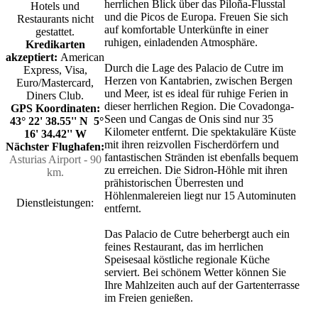
herrlichen Blick über das Piloña-Flusstal
Hotels und
und die Picos de Europa. Freuen Sie sich
Restaurants nicht
auf komfortable Unterkünfte in einer
gestattet.
ruhigen, einladenden Atmosphäre.
Kredikarten
akzeptiert:
American
Durch die Lage des Palacio de Cutre im
Express, Visa,
Herzen von Kantabrien, zwischen Bergen
Euro/Mastercard,
und Meer, ist es ideal für ruhige Ferien in
Diners Club.
dieser herrlichen Region. Die Covadonga-
GPS Koordinaten:
Seen und Cangas de Onis sind nur 35
43° 22' 38.55'' N 5°
Kilometer entfernt. Die spektakuläre Küste
16' 34.42'' W
mit ihren reizvollen Fischerdörfern und
Nächster Flughafen:
fantastischen Stränden ist ebenfalls bequem
Asturias Airport - 90
zu erreichen. Die Sidron-Höhle mit ihren
km.
prähistorischen Überresten und
Höhlenmalereien liegt nur 15 Autominuten
Dienstleistungen:
entfernt.
Das Palacio de Cutre beherbergt auch ein
feines Restaurant, das im herrlichen
Speisesaal köstliche regionale Küche
serviert. Bei schönem Wetter können Sie
Ihre Mahlzeiten auch auf der Gartenterrasse
im Freien genießen.