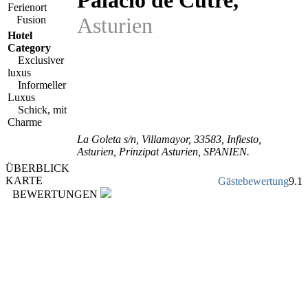
Palacio de Cutre
,
Ferienort
Asturien
Fusion
Hotel
Category
Exclusiver
luxus
Informeller
Luxus
Schick, mit
Charme
La Goleta s/n, Villamayor
,
33583
, Infiesto,
Asturien
,
Prinzipat Asturien
,
SPANIEN
.
ÜBERBLICK
KARTE
Gästebewertung
9.1
BEWERTUNGEN