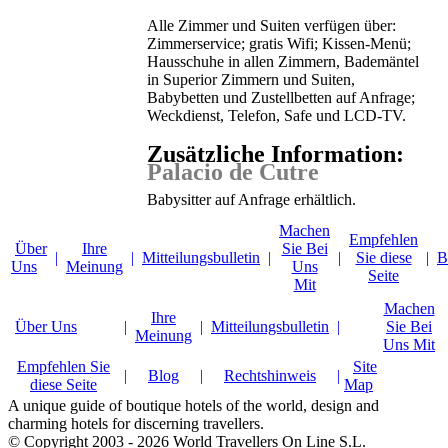
Alle Zimmer und Suiten verfügen über:
Zimmerservice; gratis Wifi; Kissen-Menü;
Hausschuhe in allen Zimmern, Bademäntel
in Superior Zimmern und Suiten,
Babybetten und Zustellbetten auf Anfrage;
Weckdienst, Telefon, Safe und LCD-TV.
Zusätzliche Information:
Palacio de Cutre
Babysitter auf Anfrage erhältlich.
Machen
Empfehlen
Über
Ihre
Sie Bei
|
|
Mitteilungsbulletin
|
|
Sie diese
|
B
Uns
Meinung
Uns
Seite
Mit
Machen
Ihre
Über Uns
|
|
Mitteilungsbulletin
|
Sie Bei
Meinung
Uns Mit
Empfehlen Sie
Site
|
Blog
|
Rechtshinweis
|
diese Seite
Map
A unique guide of boutique hotels of the world, design and
charming hotels for discerning travellers.
© Copyright 2003 - 2026 World Travellers On Line S.L.