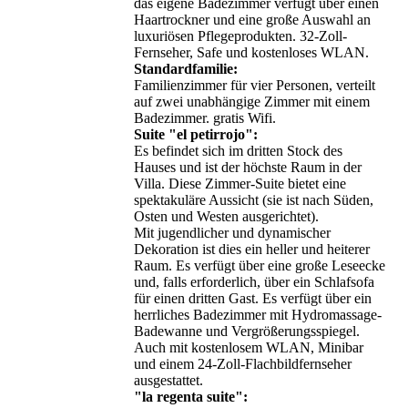
das eigene Badezimmer verfügt über einen
Haartrockner und eine große Auswahl an
luxuriösen Pflegeprodukten. 32-Zoll-
Fernseher, Safe und kostenloses WLAN.
Standardfamilie:
Familienzimmer für vier Personen, verteilt
auf zwei unabhängige Zimmer mit einem
Badezimmer. gratis Wifi.
Suite "el petirrojo":
Es befindet sich im dritten Stock des
Hauses und ist der höchste Raum in der
Villa. Diese Zimmer-Suite bietet eine
spektakuläre Aussicht (sie ist nach Süden,
Osten und Westen ausgerichtet).
Mit jugendlicher und dynamischer
Dekoration ist dies ein heller und heiterer
Raum. Es verfügt über eine große Leseecke
und, falls erforderlich, über ein Schlafsofa
für einen dritten Gast. Es verfügt über ein
herrliches Badezimmer mit Hydromassage-
Badewanne und Vergrößerungsspiegel.
Auch mit kostenlosem WLAN, Minibar
und einem 24-Zoll-Flachbildfernseher
ausgestattet.
"la regenta suite":