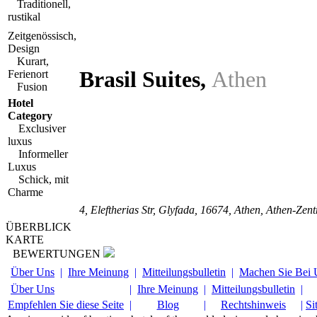
Traditionell,
rustikal
Zeitgenössisch,
Design
Kurart,
Brasil Suites
,
Athen
Ferienort
Fusion
Hotel
Category
Exclusiver
luxus
Informeller
Luxus
Schick, mit
Charme
4, Eleftherias Str
, Glyfada,
16674
, Athen,
Athen-Zen
ÜBERBLICK
KARTE
BEWERTUNGEN
Über Uns
|
Ihre Meinung
|
Mitteilungsbulletin
|
Machen Sie Bei 
Über Uns
|
Ihre Meinung
|
Mitteilungsbulletin
|
Empfehlen Sie diese Seite
|
Blog
|
Rechtshinweis
|
Si