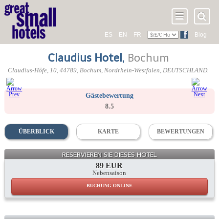
ES
EN
FR
Blog
Claudius Hotel
,
Bochum
Claudius-Höfe, 10
,
44789
, Bochum,
Nordrhein-Westfalen
,
DEUTSCHLAND
.
Gästebewertung
8.5
ÜBERBLICK
KARTE
BEWERTUNGEN
RESERVIEREN SIE DIESES HOTEL
89 EUR
Nebensaison
BUCHUNG ONLINE