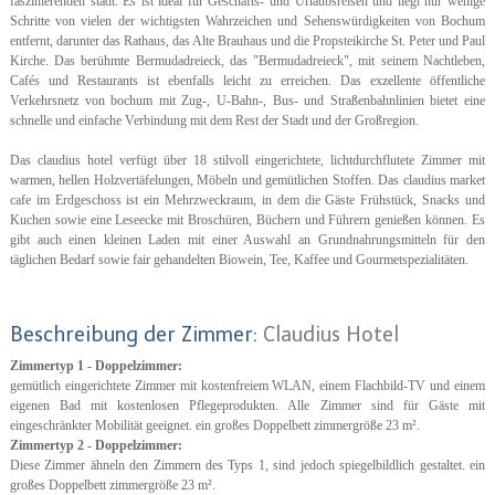
faszinierenden stadt. Es ist ideal für Geschäfts- und Urlaubsreisen und liegt nur wenige
Schritte von vielen der wichtigsten Wahrzeichen und Sehenswürdigkeiten von Bochum
entfernt, darunter das Rathaus, das Alte Brauhaus und die Propsteikirche St. Peter und Paul
Kirche. Das berühmte Bermudadreieck, das "Bermudadreieck", mit seinem Nachtleben,
Cafés und Restaurants ist ebenfalls leicht zu erreichen. Das exzellente öffentliche
Verkehrsnetz von bochum mit Zug-, U-Bahn-, Bus- und Straßenbahnlinien bietet eine
schnelle und einfache Verbindung mit dem Rest der Stadt und der Großregion.
Das claudius hotel verfügt über 18 stilvoll eingerichtete, lichtdurchflutete Zimmer mit
warmen, hellen Holzvertäfelungen, Möbeln und gemütlichen Stoffen. Das claudius market
cafe im Erdgeschoss ist ein Mehrzweckraum, in dem die Gäste Frühstück, Snacks und
Kuchen sowie eine Leseecke mit Broschüren, Büchern und Führern genießen können. Es
gibt auch einen kleinen Laden mit einer Auswahl an Grundnahrungsmitteln für den
täglichen Bedarf sowie fair gehandelten Biowein, Tee, Kaffee und Gourmetspezialitäten.
Beschreibung der Zimmer:
Claudius Hotel
Zimmertyp 1 - Doppelzimmer:
gemütlich eingerichtete Zimmer mit kostenfreiem WLAN, einem Flachbild-TV und einem
eigenen Bad mit kostenlosen Pflegeprodukten. Alle Zimmer sind für Gäste mit
eingeschränkter Mobilität geeignet. ein großes Doppelbett zimmergröße 23 m².
Zimmertyp 2 - Doppelzimmer:
Diese Zimmer ähneln den Zimmern des Typs 1, sind jedoch spiegelbildlich gestaltet. ein
großes Doppelbett zimmergröße 23 m².