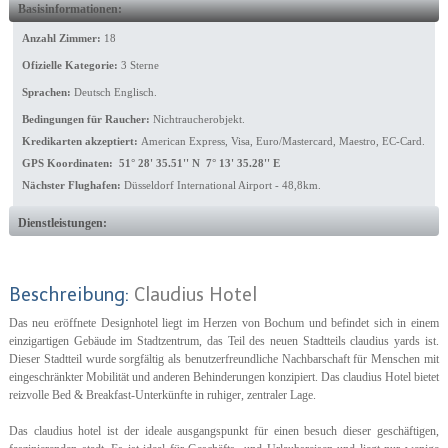
Basisinformationen:
Anzahl Zimmer:
18
Ofizielle Kategorie:
3 Sterne
Sprachen:
Deutsch Englisch.
Bedingungen für Raucher:
Nichtraucherobjekt.
Kredikarten akzeptiert:
American Express, Visa, Euro/Mastercard, Maestro, EC-Card.
GPS Koordinaten: 51° 28' 35.51'' N 7° 13' 35.28'' E
Nächster Flughafen:
Düsseldorf International Airport - 48,8km.
Dienstleistungen:
Beschreibung:
Claudius Hotel
Das neu eröffnete Designhotel liegt im Herzen von Bochum und befindet sich in einem
einzigartigen Gebäude im Stadtzentrum, das Teil des neuen Stadtteils claudius yards ist.
Dieser Stadtteil wurde sorgfältig als benutzerfreundliche Nachbarschaft für Menschen mit
eingeschränkter Mobilität und anderen Behinderungen konzipiert. Das claudius Hotel bietet
reizvolle Bed & Breakfast-Unterkünfte in ruhiger, zentraler Lage.
Das claudius hotel ist der ideale ausgangspunkt für einen besuch dieser geschäftigen,