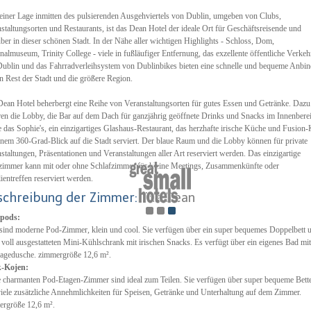
einer Lage inmitten des pulsierenden Ausgehviertels von Dublin, umgeben von Clubs,
staltungsorten und Restaurants, ist das Dean Hotel der ideale Ort für Geschäftsreisende und
ber in dieser schönen Stadt. In der Nähe aller wichtigen Highlights - Schloss, Dom,
nalmuseum, Trinity College - viele in fußläufiger Entfernung, das exzellente öffentliche Verkeh
ublin und das Fahrradverleihsystem von Dublinbikes bieten eine schnelle und bequeme Anbi
n Rest der Stadt und die größere Region.
ean Hotel beherbergt eine Reihe von Veranstaltungsorten für gutes Essen und Getränke. Dazu
en die Lobby, die Bar auf dem Dach für ganzjährig geöffnete Drinks und Snacks im Innenbere
 das Sophie's, ein einzigartiges Glashaus-Restaurant, das herzhafte irische Küche und Fusion
inem 360-Grad-Blick auf die Stadt serviert. Der blaue Raum und die Lobby können für private
staltungen, Präsentationen und Veranstaltungen aller Art reserviert werden. Das einzigartige
zimmer kann mit oder ohne Schlafzimmer für kleine Meetings, Zusammenkünfte oder
ientreffen reserviert werden.
schreibung der Zimmer:
The Dean
pods:
sind moderne Pod-Zimmer, klein und cool. Sie verfügen über ein super bequemes Doppelbett 
 voll ausgestatteten Mini-Kühlschrank mit irischen Snacks. Es verfügt über ein eigenes Bad mit
agedusche. zimmergröße 12,6 m².
-Kojen:
 charmanten Pod-Etagen-Zimmer sind ideal zum Teilen. Sie verfügen über super bequeme Bett
iele zusätzliche Annehmlichkeiten für Speisen, Getränke und Unterhaltung auf dem Zimmer.
ergröße 12,6 m².