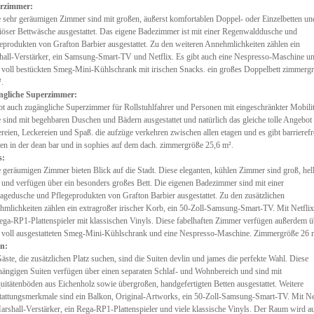
rzimmer:
 sehr geräumigen Zimmer sind mit großen, äußerst komfortablen Doppel- oder Einzelbetten un
iöser Bettwäsche ausgestattet. Das eigene Badezimmer ist mit einer Regenwalddusche und
eprodukten von Grafton Barbier ausgestattet. Zu den weiteren Annehmlichkeiten zählen ein
all-Verstärker, ein Samsung-Smart-TV und Netflix. Es gibt auch eine Nespresso-Maschine u
 voll bestückten Smeg-Mini-Kühlschrank mit irischen Snacks. ein großes Doppelbett zimmerg
.
ngliche Superzimmer:
bt auch zugängliche Superzimmer für Rollstuhlfahrer und Personen mit eingeschränkter Mobilit
 sind mit begehbaren Duschen und Bädern ausgestattet und natürlich das gleiche tolle Angebot
reien, Leckereien und Spaß. die aufzüge verkehren zwischen allen etagen und es gibt barrierefr
tten in der dean bar und in sophies auf dem dach. zimmergröße 25,6 m².
s:
 geräumigen Zimmer bieten Blick auf die Stadt. Diese eleganten, kühlen Zimmer sind groß, hel
g und verfügen über ein besonders großes Bett. Die eigenen Badezimmer sind mit einer
gedusche und Pflegeprodukten von Grafton Barbier ausgestattet. Zu den zusätzlichen
mlichkeiten zählen ein extragroßer irischer Korb, ein 50-Zoll-Samsung-Smart-TV. Mit Netfli
ega-RP1-Plattenspieler mit klassischen Vinyls. Diese fabelhaften Zimmer verfügen außerdem ü
 voll ausgestatteten Smeg-Mini-Kühlschrank und eine Nespresso-Maschine. Zimmergröße 26 m
en:
äste, die zusätzlichen Platz suchen, sind die Suiten devlin und james die perfekte Wahl. Diese
ängigen Suiten verfügen über einen separaten Schlaf- und Wohnbereich und sind mit
uitätenböden aus Eichenholz sowie übergroßen, handgefertigten Betten ausgestattet. Weitere
attungsmerkmale sind ein Balkon, Original-Artworks, ein 50-Zoll-Samsung-Smart-TV. Mit Net
arshall-Verstärker, ein Rega-RP1-Plattenspieler und viele klassische Vinyls. Der Raum wird a