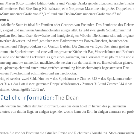
iner Martin & Co. Limited Edition-Gitarre und Vintage-Drinks geliefert Kabinett, irische Snack
oll bestückter Full-Size-Smeg-Kühlschrank, eine Nespresso-Maschine, ein großes Doppelbett, 
-Suite mit einer Größe von 62,3 m² und eine Devlin-Suite mit einer Größe von 67 m².
house:
 fabelhafte Suite ist ideal für Familien oder Gruppen von Freunden. Das Penthouse des Dekans
, elegant und mit vielen Annehmlichkeiten ausgestattet. Es gibt zwei große Schlafzimmer mit
großem Bett, luxuriöser Bettwäsche und handgefertigten Möbeln. Die Zimmer sind mit original
werken dekoriert und verfügen über zwei Badezimmer mit Power-Duschen, freistehenden
annen und Pflegeprodukten von Grafton Barbier. Die Zimmer verfügen über einen großen
aum, ein Spielezimmer und eine voll ausgestattete Küche mit Bar, Wasserhähnen und Barhock
he süße und herzhafte Leckereien. es gibt einen gaskamin, ein luxuriöses roset ploum sofa und 
amsung smart tv mit netflix. musikfreunde werden von der martin & co. limited edition gitarre,
rp1-plattenspieler und einer umfangreichen sammlung klassischer vinyls begeistert sein Dazu
en ein Pokertisch mit acht Plätzen und ein Tischkicker.
eitig einsetzbar: zwei Schlafzimmer + das Spielzimmer // Zimmer 313 + das Spielzimmer oder
r 314 + das Loft // zwei getrennte Doppelschlafzimmer - Zimmer 313 und Zimmer 314 // das
zimmer. Gesamtgröße 128,3 m².
sätzliche Information:
The Dean
äste werden freundlich darüber informiert, dass das dean hotel im herzen des pulsierenden
viertels von dublin liegt. an einigen tagen der woche kann der lärm in einigen zimmern ein pro
rüfen Sie vor der Buchung die aktuellen Preise und Richtlinien (Anzahlung, Stornierungsgeb