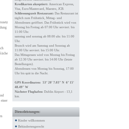
Kredikarten akzeptiert:
American Express,
Visa, Euro/Mastercard, Maestro, JCB.
Schliessungszeit Restaurant:
Das Restaurant ist
täglich zum Frühstück, Mittag- und
rsnetz
Abendessen geöffnet. Das Frühstück wird von
ndung
Montag bis Freitag ab 07:00 Uhr serviert. bis
11:00 Uhr.
samstag und sonntag ab 08:00 uhr. bis 11:00
Uhr.
Brunch wird am Samstag und Sonntag ab
ich
11:00 Uhr serviert. bis 15:00 Uhr.
-Küche
Das Mittagessen wird von Montag bis Freitag
ab 12:30 Uhr serviert. bis 14:00 Uhr (letzte
Bestellungen).
Abendessen von Montag bis Sonntag, 17:00
Uhr bis spät in die Nacht.
GPS Koordinaten: 53° 20' 7.03'' N 6° 15'
48.49'' W
Nächster Flughafen:
Dublin Airport - 13,1
und
km.
 einer
Dienstleistungen:
en
Kinder willkommen
Behindertengerecht