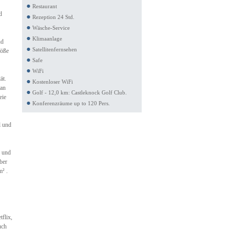
Restaurant
d
Rezeption 24 Std.
Wäsche-Service
Klimaanlage
nd
Satellitenfernsehen
röße
Safe
WiFi
ät.
Kostenloser WiFi
 an
Golf - 12,0 km: Castleknock Golf Club.
eie
Konferenzräume up to 120 Pers.
l und
x und
ber
² .
flix,
uch