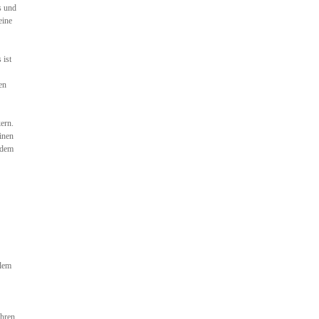
s und
eine
 ist
en
ern.
einen
 dem
blem
ühren