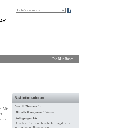
EN
FR
Blog
ME’
The Blue Room
Basisinformationen:
Anzahl Zimmer:
52
s. Mit
Ofizielle Kategorie:
4 Sterne
uf
Bedingungen für
te im
Raucher:
Nichtraucherobjekt. Es gibt eine
ausgewiesene Raucherzone.