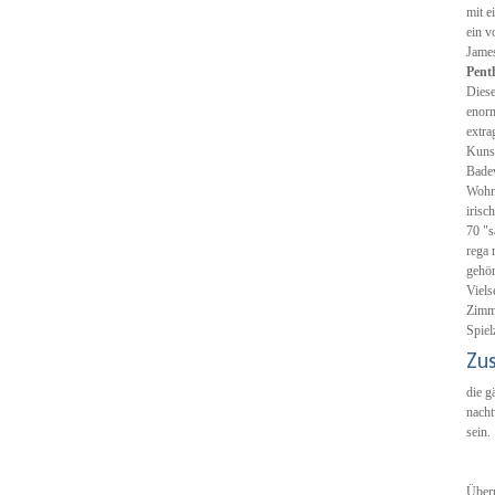
mit e
ein v
James
Pent
Diese
enorm
extra
Kunst
Badew
Wohnr
irisc
70 "s
rega 
gehör
Viels
Zimme
Spiel
Zu
die g
nacht
sein.
Überp