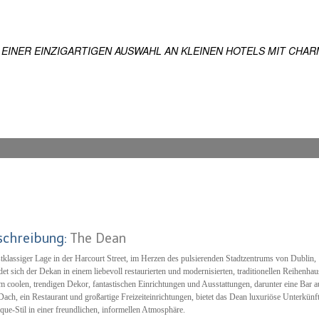
ES
 WELTWEIT
 EINER EINZIGARTIGEN AUSWAHL AN KLEINEN HOTELS MIT CHAR
schreibung:
The Dean
stklassiger Lage in der Harcourt Street, im Herzen des pulsierenden Stadtzentrums von Dublin,
det sich der Dekan in einem liebevoll restaurierten und modernisierten, traditionellen Reihenhau
m coolen, trendigen Dekor, fantastischen Einrichtungen und Ausstattungen, darunter eine Bar a
ach, ein Restaurant und großartige Freizeiteinrichtungen, bietet das Dean luxuriöse Unterkünf
que-Stil in einer freundlichen, informellen Atmosphäre.