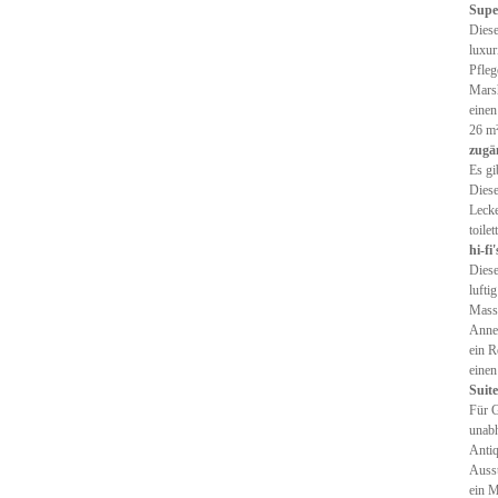
Supe
Diese
luxur
Pfleg
Marsh
einen
26 m²
zugä
Es gi
Diese
Lecke
toile
hi-fi'
Diese
lufti
Massa
Anneh
ein R
einen
Suit
Für G
unabh
Antiq
Ausst
ein M