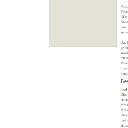
Mit s
Veran
Urlau
Natio
von D
an de
Das D
gehör
sowie
mit e
Veran
Spiel
Famil
Be
mod 
Dies 
einen
Mass
Punk
Diese
und v
zimm