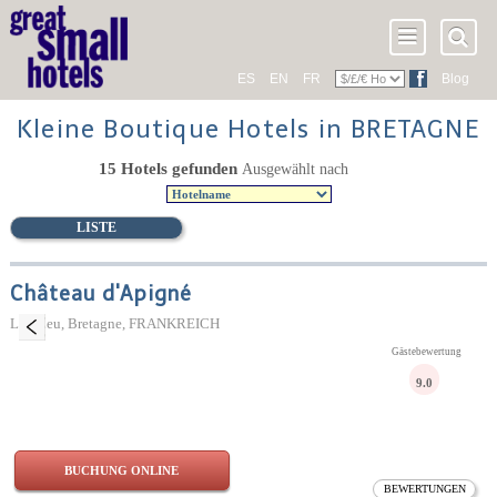
ES
EN
FR
Blog
Kleine Boutique Hotels in BRETAGNE
15 Hotels gefunden
Ausgewählt nach
LISTE
Château d'Apigné
Le Rheu, Bretagne, FRANKREICH
Gästebewertung
9.0
BUCHUNG ONLINE
BEWERTUNGEN