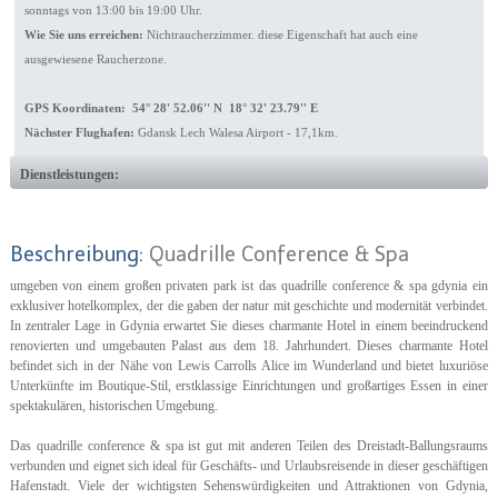
sonntags von 13:00 bis 19:00 Uhr.
Wie Sie uns erreichen:
Nichtraucherzimmer. diese Eigenschaft hat auch eine
ausgewiesene Raucherzone.
GPS Koordinaten: 54° 28' 52.06'' N 18° 32' 23.79'' E
Nächster Flughafen:
Gdansk Lech Walesa Airport - 17,1km.
Dienstleistungen:
Beschreibung:
Quadrille Conference & Spa
umgeben von einem großen privaten park ist das quadrille conference & spa gdynia ein
exklusiver hotelkomplex, der die gaben der natur mit geschichte und modernität verbindet.
In zentraler Lage in Gdynia erwartet Sie dieses charmante Hotel in einem beeindruckend
renovierten und umgebauten Palast aus dem 18. Jahrhundert. Dieses charmante Hotel
befindet sich in der Nähe von Lewis Carrolls Alice im Wunderland und bietet luxuriöse
Unterkünfte im Boutique-Stil, erstklassige Einrichtungen und großartiges Essen in einer
spektakulären, historischen Umgebung.
Das quadrille conference & spa ist gut mit anderen Teilen des Dreistadt-Ballungsraums
verbunden und eignet sich ideal für Geschäfts- und Urlaubsreisende in dieser geschäftigen
Hafenstadt. Viele der wichtigsten Sehenswürdigkeiten und Attraktionen von Gdynia,