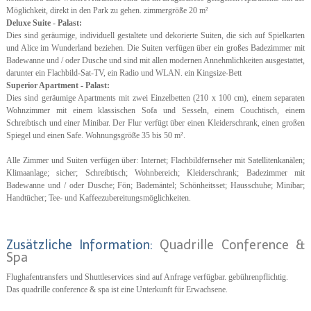
Möglichkeit, direkt in den Park zu gehen. zimmergröße 20 m²
Deluxe Suite - Palast:
Dies sind geräumige, individuell gestaltete und dekorierte Suiten, die sich auf Spielkarten
und Alice im Wunderland beziehen. Die Suiten verfügen über ein großes Badezimmer mit
Badewanne und / oder Dusche und sind mit allen modernen Annehmlichkeiten ausgestattet,
darunter ein Flachbild-Sat-TV, ein Radio und WLAN. ein Kingsize-Bett
Superior Apartment - Palast:
Dies sind geräumige Apartments mit zwei Einzelbetten (210 x 100 cm), einem separaten
Wohnzimmer mit einem klassischen Sofa und Sesseln, einem Couchtisch, einem
Schreibtisch und einer Minibar. Der Flur verfügt über einen Kleiderschrank, einen großen
Spiegel und einen Safe. Wohnungsgröße 35 bis 50 m².
Alle Zimmer und Suiten verfügen über: Internet; Flachbildfernseher mit Satellitenkanälen;
Klimaanlage; sicher; Schreibtisch; Wohnbereich; Kleiderschrank; Badezimmer mit
Badewanne und / oder Dusche; Fön; Bademäntel; Schönheitsset; Hausschuhe; Minibar;
Handtücher; Tee- und Kaffeezubereitungsmöglichkeiten.
Zusätzliche Information:
Quadrille Conference &
Spa
Flughafentransfers und Shuttleservices sind auf Anfrage verfügbar. gebührenpflichtig.
Das quadrille conference & spa ist eine Unterkunft für Erwachsene.