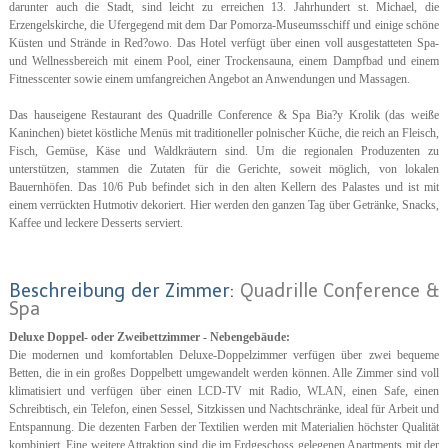
darunter auch die Stadt, sind leicht zu erreichen 13. Jahrhundert st. Michael, die
Erzengelskirche, die Ufergegend mit dem Dar Pomorza-Museumsschiff und einige schöne
Küsten und Strände in Red?owo. Das Hotel verfügt über einen voll ausgestatteten Spa-
und Wellnessbereich mit einem Pool, einer Trockensauna, einem Dampfbad und einem
Fitnesscenter sowie einem umfangreichen Angebot an Anwendungen und Massagen.
Das hauseigene Restaurant des Quadrille Conference & Spa Bia?y Krolik (das weiße
Kaninchen) bietet köstliche Menüs mit traditioneller polnischer Küche, die reich an Fleisch,
Fisch, Gemüse, Käse und Waldkräutern sind. Um die regionalen Produzenten zu
unterstützen, stammen die Zutaten für die Gerichte, soweit möglich, von lokalen
Bauernhöfen. Das 10/6 Pub befindet sich in den alten Kellern des Palastes und ist mit
einem verrückten Hutmotiv dekoriert. Hier werden den ganzen Tag über Getränke, Snacks,
Kaffee und leckere Desserts serviert.
Beschreibung der Zimmer:
Quadrille Conference &
Spa
Deluxe Doppel- oder Zweibettzimmer - Nebengebäude:
Die modernen und komfortablen Deluxe-Doppelzimmer verfügen über zwei bequeme
Betten, die in ein großes Doppelbett umgewandelt werden können. Alle Zimmer sind voll
klimatisiert und verfügen über einen LCD-TV mit Radio, WLAN, einen Safe, einen
Schreibtisch, ein Telefon, einen Sessel, Sitzkissen und Nachtschränke, ideal für Arbeit und
Entspannung. Die dezenten Farben der Textilien werden mit Materialien höchster Qualität
kombiniert. Eine weitere Attraktion sind die im Erdgeschoss gelegenen Apartments mit der