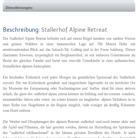
Dienstleistungen:
Beschreibung:
Stallerhof Alpine Retreat
Der Stallerhof Alpine Retreat befindet sich auf einem Hügel inmitten von sanften Wiesen
und grünen Wäldern in einer fantastischen Lage auf 700 Metern Höhe mit
atemberaubendem Blick auf das Salzach-Tal, Golling und in der Ferne Salzburg. Dieses
charmante Anwesen, ursprünglich ein Bergbauernhof, ist seit mehreren Generationen im
Besitz der gleichen Familie und bietet nun reizvolle Unterkünfte in einer authentischen,
freundlichen alpinen Atmosphäre.
Ein herzhaftes Frühstück wird jeden Morgen im gemütlichen Speisesaal des Stallerhofs
serviert. Die mit Kiefernholz gestaltete und eingerichtete Jägerstube ist ein herrlicher Ort
für Momente der Entspannung oder Nachmittagstee und -kaffee. ideal für einen aktiven
urlaub, die gäste des stallerhof alpine retreat können im frühling und im sommer wandern,
mountainbike fahren oder reiten. im winter können sie langlaufen. alpines Skifahren ist in
einer Reihe von Skigebieten in der Region möglich, viele weniger als dreißig Kilometer
vom Hotel entfernt.
Die Weiden und Obstplantagen des alpinen Retreats stallerhof sind noch immer aktiv und
die Äpfel und Pflaumen, die hier geerntet werden, dienen zur Herstellung der Spirituosen
des "stallerhof edelhausbrand" in der kleinen privaten Destillerie des Hotels. Je nach