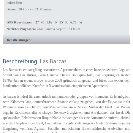
linken Seite.
Gesamt: 30 km - ca. 21 Minuten.
GPS Koordinaten: 27° 46' 1.62'' N 15° 33' 6.70'' W
Nächster Flughafen:
Gran Canaria Airport - 24.8 km.
Dienstleistungen:
Beschreibung:
Las Barcas
Las Barcas ist ein sorgfältig restauriertes Apartmenthaus in einer beneidenswerten Lage am
Strand von Las Burras, Gran Canaria. Dieses Boutique-Hotel, das ursprünglich in den
1970er Jahren erbaut wurde, wurde 2008 gründlich umgebaut und bietet nun exklusiven,
familienfreundlichen Komfort in 5 wunderschön eingerichteten Apartments.
las barcas ist ideal für einen urlaub mit familien oder gruppen von freunden. Es ist möglich,
zehn Kilometer lang ununterbrochene Strände entlang zu gehen, von der Eingangstür der
Wohnung zum Leuchtturm von Maspalomas am äußersten Süden der Insel. Las Barcas
liegt in Reichweite aller wichtigen Sehenswürdigkeiten und Attraktionen der Insel: Die
spektakuläre Felsformation Roque Nublo ist weniger als eine Autostunde entfernt, ebenso
wie die Hauptstadt der Insel, Las Palmas. Es gibt viele ausgezeichnete Restaurants in der
Umgebung von San Agustin. Familien mit Kindern finden zahlreiche Aktivitäten und