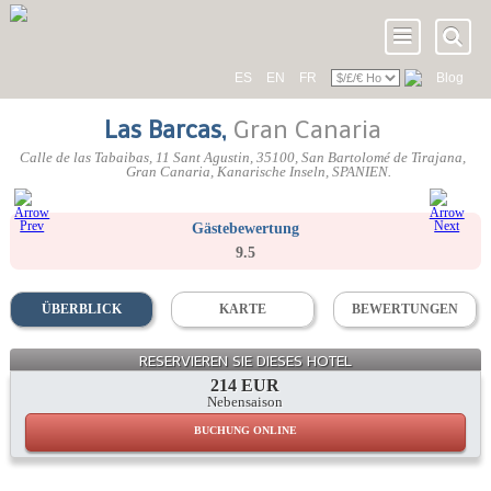
ES
EN
FR
Blog
Las Barcas
,
Gran Canaria
Calle de las Tabaibas, 11 Sant Agustin
,
35100
, San Bartolomé de Tirajana,
Gran Canaria
,
Kanarische Inseln
,
SPANIEN
.
Gästebewertung
9.5
ÜBERBLICK
KARTE
BEWERTUNGEN
RESERVIEREN SIE DIESES HOTEL
214 EUR
Nebensaison
BUCHUNG ONLINE