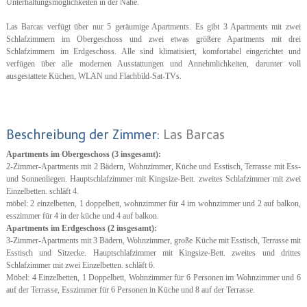
Unterhaltungsmöglichkeiten in der Nähe.
Las Barcas verfügt über nur 5 geräumige Apartments. Es gibt 3 Apartments mit zwei
Schlafzimmern im Obergeschoss und zwei etwas größere Apartments mit drei
Schlafzimmern im Erdgeschoss. Alle sind klimatisiert, komfortabel eingerichtet und
verfügen über alle modernen Ausstattungen und Annehmlichkeiten, darunter voll
ausgestattete Küchen, WLAN und Flachbild-Sat-TVs.
Beschreibung der Zimmer:
Las Barcas
Apartments im Obergeschoss (3 insgesamt):
2-Zimmer-Apartments mit 2 Bädern, Wohnzimmer, Küche und Esstisch, Terrasse mit Ess-
und Sonnenliegen. Hauptschlafzimmer mit Kingsize-Bett. zweites Schlafzimmer mit zwei
Einzelbetten. schläft 4.
möbel: 2 einzelbetten, 1 doppelbett, wohnzimmer für 4 im wohnzimmer und 2 auf balkon,
esszimmer für 4 in der küche und 4 auf balkon.
Apartments im Erdgeschoss (2 insgesamt):
3-Zimmer-Apartments mit 3 Bädern, Wohnzimmer, große Küche mit Esstisch, Terrasse mit
Esstisch und Sitzecke. Hauptschlafzimmer mit Kingsize-Bett. zweites und drittes
Schlafzimmer mit zwei Einzelbetten. schläft 6.
Möbel: 4 Einzelbetten, 1 Doppelbett, Wohnzimmer für 6 Personen im Wohnzimmer und 6
auf der Terrasse, Esszimmer für 6 Personen in Küche und 8 auf der Terrasse.