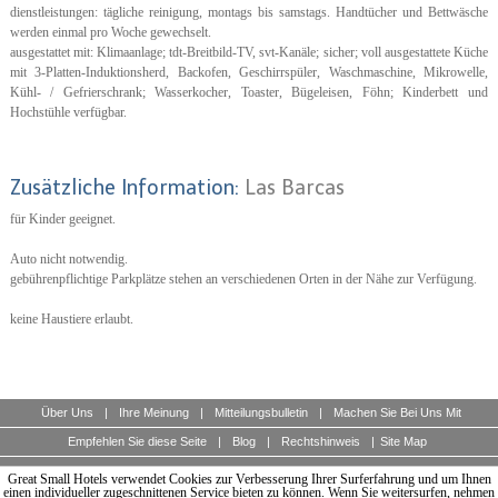
dienstleistungen: tägliche reinigung, montags bis samstags. Handtücher und Bettwäsche
werden einmal pro Woche gewechselt.
ausgestattet mit: Klimaanlage; tdt-Breitbild-TV, svt-Kanäle; sicher; voll ausgestattete Küche
mit 3-Platten-Induktionsherd, Backofen, Geschirrspüler, Waschmaschine, Mikrowelle,
Kühl- / Gefrierschrank; Wasserkocher, Toaster, Bügeleisen, Föhn; Kinderbett und
Hochstühle verfügbar.
Zusätzliche Information:
Las Barcas
für Kinder geeignet.
Auto nicht notwendig.
gebührenpflichtige Parkplätze stehen an verschiedenen Orten in der Nähe zur Verfügung.
keine Haustiere erlaubt.
Über Uns
|
Ihre Meinung
|
Mitteilungsbulletin
|
Machen Sie Bei Uns Mit
Empfehlen Sie diese Seite
|
Blog
|
Rechtshinweis
|
Site Map
Great Small Hotels verwendet Cookies zur Verbesserung Ihrer Surferfahrung und um Ihnen
A unique guide of boutique hotels of the world, design and charming hotels for discerning
travellers.
einen individueller zugeschnittenen Service bieten zu können. Wenn Sie weitersurfen, nehmen