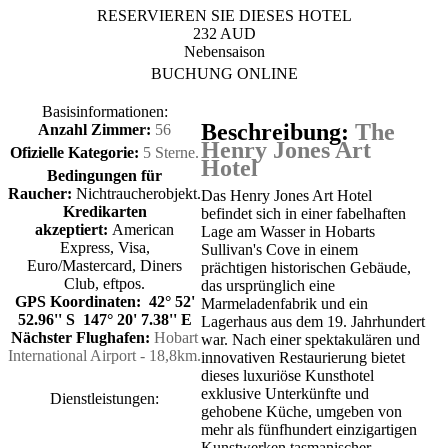
RESERVIEREN SIE DIESES HOTEL
232 AUD
Nebensaison
BUCHUNG ONLINE
Basisinformationen:
Beschreibung:
The
Anzahl Zimmer:
56
Henry Jones Art
Ofizielle Kategorie:
5 Sterne.
Hotel
Bedingungen für
Raucher:
Nichtraucherobjekt.
Das Henry Jones Art Hotel
Kredikarten
befindet sich in einer fabelhaften
akzeptiert:
American
Lage am Wasser in Hobarts
Express, Visa,
Sullivan's Cove in einem
Euro/Mastercard, Diners
prächtigen historischen Gebäude,
Club, eftpos.
das ursprünglich eine
GPS Koordinaten: 42° 52'
Marmeladenfabrik und ein
52.96'' S 147° 20' 7.38'' E
Lagerhaus aus dem 19. Jahrhundert
Nächster Flughafen:
Hobart
war. Nach einer spektakulären und
International Airport - 18,8km.
innovativen Restaurierung bietet
dieses luxuriöse Kunsthotel
exklusive Unterkünfte und
Dienstleistungen:
gehobene Küche, umgeben von
mehr als fünfhundert einzigartigen
Kunstwerken tasmanischer