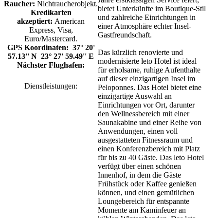
Raucher:
Nichtraucherobjekt.
bietet Unterkünfte im Boutique-Stil
Kredikarten
und zahlreiche Einrichtungen in
akzeptiert:
American
einer Atmosphäre echter Insel-
Express, Visa,
Gastfreundschaft.
Euro/Mastercard.
GPS Koordinaten: 37° 20'
Das kürzlich renovierte und
57.13'' N 23° 27' 59.49'' E
modernisierte leto Hotel ist ideal
Nächster Flughafen:
für erholsame, ruhige Aufenthalte
auf dieser einzigartigen Insel im
Dienstleistungen:
Peloponnes. Das Hotel bietet eine
einzigartige Auswahl an
Einrichtungen vor Ort, darunter
den Wellnessbereich mit einer
Saunakabine und einer Reihe von
Anwendungen, einen voll
ausgestatteten Fitnessraum und
einen Konferenzbereich mit Platz
für bis zu 40 Gäste. Das leto Hotel
verfügt über einen schönen
Innenhof, in dem die Gäste
Frühstück oder Kaffee genießen
können, und einen gemütlichen
Loungebereich für entspannte
Momente am Kaminfeuer an