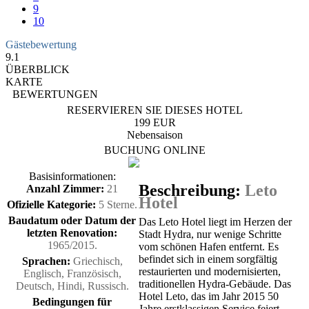
9
10
Gästebewertung
9.1
ÜBERBLICK
KARTE
BEWERTUNGEN
RESERVIEREN SIE DIESES HOTEL
199 EUR
Nebensaison
BUCHUNG ONLINE
Basisinformationen:
Beschreibung:
Leto
Anzahl Zimmer:
21
Hotel
Ofizielle Kategorie:
5 Sterne.
Baudatum oder Datum der
Das Leto Hotel liegt im Herzen der
letzten Renovation:
Stadt Hydra, nur wenige Schritte
1965/2015.
vom schönen Hafen entfernt. Es
befindet sich in einem sorgfältig
Sprachen:
Griechisch,
restaurierten und modernisierten,
Englisch, Französisch,
traditionellen Hydra-Gebäude. Das
Deutsch, Hindi, Russisch.
Hotel Leto, das im Jahr 2015 50
Bedingungen für
Jahre erstklassigen Service feiert,