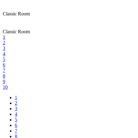
Classic Room
Classic Room
1
2
3
4
5
6
7
8
9
10
1
2
3
4
5
6
7
8