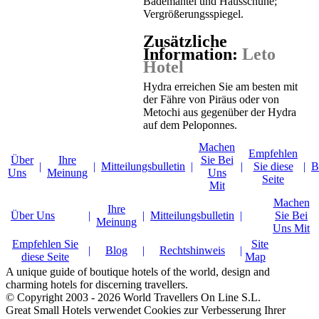
Bademäntel und Hausschuhe;
Vergrößerungsspiegel.
Zusätzliche
Information:
Leto
Hotel
Hydra erreichen Sie am besten mit
der Fähre von Piräus oder von
Metochi aus gegenüber der Hydra
auf dem Peloponnes.
Machen
Empfehlen
Über
Ihre
Sie Bei
|
|
Mitteilungsbulletin
|
|
Sie diese
|
B
Uns
Meinung
Uns
Seite
Mit
Machen
Ihre
Über Uns
|
|
Mitteilungsbulletin
|
Sie Bei
Meinung
Uns Mit
Empfehlen Sie
Site
|
Blog
|
Rechtshinweis
|
diese Seite
Map
A unique guide of boutique hotels of the world, design and
charming hotels for discerning travellers.
© Copyright 2003 - 2026 World Travellers On Line S.L.
Great Small Hotels verwendet Cookies zur Verbesserung Ihrer