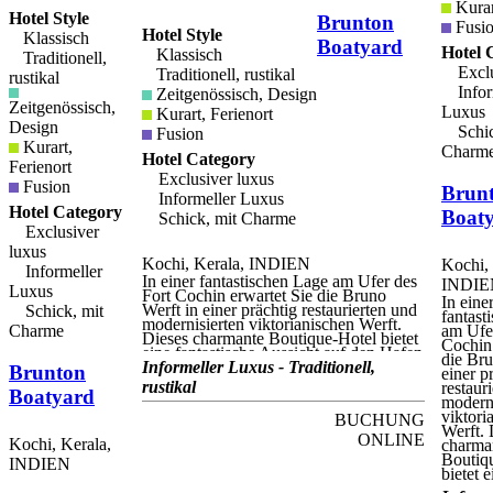
Kurar
Hotel Style
Brunton
Fusi
Hotel Style
Klassisch
Boatyard
Hotel 
Klassisch
Traditionell,
Exclu
Traditionell, rustikal
rustikal
Infor
Zeitgenössisch, Design
Zeitgenössisch,
Luxus
Kurart, Ferienort
Design
Schic
Fusion
Kurart,
Charm
Hotel Category
Ferienort
Exclusiver luxus
Fusion
Brun
Informeller Luxus
Hotel Category
Boat
Schick, mit Charme
Exclusiver
luxus
Kochi, Kerala, INDIEN
Kochi, 
Informeller
In einer fantastischen Lage am Ufer des
INDIE
Luxus
Fort Cochin erwartet Sie die Bruno
In eine
Werft in einer prächtig restaurierten und
Schick, mit
fantast
modernisierten viktorianischen Werft.
Charme
am Ufer
Dieses charmante Boutique-Hotel bietet
Cochin 
eine fantastische Aussicht auf den Hafen
die Bru
und das Fort Vypin. Es bietet exklusive
Informeller Luxus - Traditionell,
Brunton
einer p
Unterkünfte und gehobene Cochin-
rustikal
restaur
Boatyard
Küche in einem eleganten Kolonialstil.
moderni
Das Gebäude der historischen Werft von
viktori
BUCHUNG
Brunton fügt sich perfekt in die
Werft. 
Umgebung der Kolonialzeit ein,
ONLINE
Kochi, Kerala,
charma
während die Innenräume des Hotels eine
Boutiq
INDIEN
vielseitige Mischung aus englischen,
bietet e
portugiesischen und niederländischen