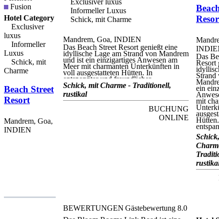
Exclusiver luxus
Fusion
Beach
Informeller Luxus
Hotel Category
Resor
Schick, mit Charme
Exclusiver
luxus
Mandrem, Goa, INDIEN
Mandre
Informeller
Das Beach Street Resort genießt eine
INDIE
Luxus
idyllische Lage am Strand von Mandrem
Das Be
und ist ein einzigartiges Anwesen am
Schick, mit
Resort 
Meer mit charmanten Unterkünften in
idyllis
Charme
voll ausgestatteten Hütten. In
Strand
entspannter und freundlicher
Mandre
Atmosphäre erwarten die Gäste
Schick, mit Charme - Traditionell,
Beach Street
ein ein
fabelhafte Aktivitäten am Strand und in
rustikal
Anwes
der Umgebung sowie großartige Live-
Resort
mit ch
Musik und Unterhaltung in der Lazy
Unterkü
BUCHUNG
Dog Bar und im Restaurant. Die Gäste
ausgest
können in den Wogen der Wellen
ONLINE
Hütten.
Mandrem, Goa,
entspannen, von den bequemen
entspan
Doppelbetten aus einen fantastischen
INDIEN
Ausblick genießen oder sich auf dem
Schick,
Balkon entspannen und den
Charme
Sonnenuntergang beobachten. Das
Traditi
Beach Street Resort verfügt über einen
großen Innenhof-Pool, einen
rustika
Wäscheservice und Grillmöglichkeiten.
Nur wenige Schritte vom Strand
entfernt, über eine eigene Brücke zu
erreichen, liegt das Beach Street Resort
zwischen den Dörfern Mandrem und
Arambol. Die spektakuläre Festung
Tiracol ist von der Fähre in Querim, die
BEWERTUNGEN
Gästebewertung
8.0
etwas mehr als zehn Kilometer vom
Resort entfernt liegt, erreichbar.