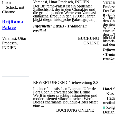
Varanasi, Uttar Pradesch, INDIEN
Varanas
Luxus
Der Brijrama-Palast ist ein opulenter
Prades
Schick, mit
Zufluchtsort, der in den Charakter und
Der Bri
Charme
die grundlegenden Werte von Varanasi
ist ein
eintaucht. Erbaut in den 1700er Jahren,
Zufluch
blickt dieser historische Palast auf den
den Ch
BrijRama
heiligen Ganges. Der brijrama-Palast ist
die gr
aus massivem Sandstein aus Chunar mit
Informeller Luxus - Traditionell,
Palace
Werte 
wunderschön geschnitzten Veranden
rustikal
eintauc
und Säulen erbaut und behält seinen
den 170
authentischen Charakter mit zierlich
blickt d
BUCHUNG
Varanasi, Uttar
schattigen Räumen und sogar einem
histori
eigenen Ghat. Jedes Zimmer verfügt
ONLINE
Pradesch,
auf den 
über eine Klimaanlage, ein eigenes Bad
INDIEN
mit Dusche und einen Flachbild-TV.
Inform
An- und Abreise kann eine zusätzliche
- Tradit
Bootsfahrt (nicht während der
rustika
Monsunzeit verfügbar) oder eine
abenteuerliche Tour durch die engen
Gassen des Palastes beinhalten. Es gibt
eine rund um die Uhr besetzte Rezeption
und kostenloses WLAN. Das Brijrama
Palace bietet 2 exklusive hauseigene
Restaurants für vegane indische Küche
BEWERTUNGEN
Gästebewertung
8.8
und alkoholfreie Getränke. Es gibt eine
Dachterrasse zum Entspannen.
In einer fantastischen Lage am Ufer des
Hotel S
Yogakurse und Live-Musik finden in der
Fort Cochin erwartet Sie die Bruno
Unterkunft statt.
Klass
Werft in einer prächtig restaurierten und
Tradit
modernisierten viktorianischen Werft.
Dieses charmante Boutique-Hotel bietet
rustikal
eine ...
Zeitg
BUCHUNG ONLINE
Design