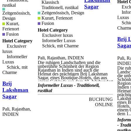
Lakshman
Hotel 
Klassisch
rustikal
Sagar
Exclu
Traditionell, rustikal
Infor
Zeitgenössisch, Design
Zeitgenössisch,
Luxus
Kurart, Ferienort
Design
Schic
Fusion
Kurart,
Charm
Ferienort
Hotel Category
Fusion
Exclusiver luxus
Brij
Informeller Luxus
Hotel Category
Saga
Schick, mit Charme
Exclusiver
luxus
Informeller
Pali, Rajasthan, INDIEN
Pali, R
Luxus
Die ruhigen Landschaften und die
INDIE
unberührte Schönheit der Region
Schick, mit
Die ru
Rajasthan in Indien sind auch die
Landsc
Charme
Heimat des prächtigen Brij Lakshman
die unb
Sagar, eines Boutique-Hotels, das aus
Schönhe
einem Gebäude aus dem 19. Jahrhundert
Brij
Region
entstand und heute eine Oase auf 32
Informeller Luxus - Traditionell,
Indien 
Hektar Land ist. Dieser fantastische Ort
Lakshman
rustikal
Heimat
verfügt auch über einen von Hand auf
prächti
Sagar
einen Felshügel gehauenen
Lakshm
BUCHUNG
Swimmingpool, ein Restaurant, das
eines B
traditionelle Küche mit der Slow-Food-
ONLINE
Hotels,
Methode serviert, und einen Spa-Service
Pali, Rajasthan,
einem 
mit vielen Behandlungen, Massagen und
dem 1..
INDIEN
Yoga-Kursen. Brij Lakshman Sagar
besteht aus 12 unabhängigen Cottages,
Inform
jedes mit eigenem Pool und täglichem
- Tradit
Frühstück mit Zutaten vom örtlichen
rustika
Bauernhof. Jedes Cottage besteht aus