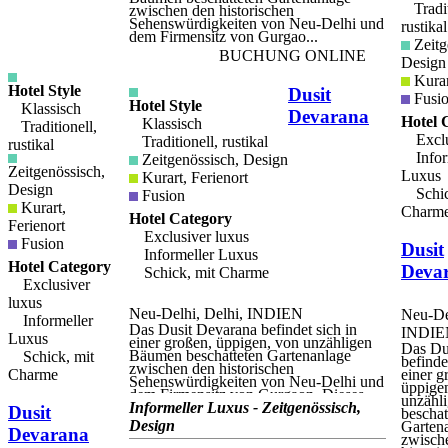
der Tradition und in der Moderne. Seine
Tradit
zwischen den historischen
Einrichtung ist eine eklektische
Sehenswürdigkeiten von Neu-Delhi und
rustikal
Mischung aus traditioneller und
dem Firmensitz von Gurgao...
moderner Handwerkskunst, aus Ästethik
Zeitg
und Funtionalität. Materiale aus der
BUCHUNG ONLINE
Design
Gegend, wie Marmor und
Halbedelsteine, für moderne
Kurar
Hotel Style
Designelemente verwendet, erschaffen
Dusit
Fusi
eine elegante und bezaubernde
Hotel Style
Klassisch
Devarana
Atmosphäre. Ein persönlicher Service,
Hotel 
Klassisch
Traditionell,
zusammen mit einem grossen Angebot
Exclu
Traditionell, rustikal
rustikal
an modernen Instalationen machen aus
Devi Garh eine konfortable und
Infor
Zeitgenössisch, Design
attraktive Unterkunft.
Zeitgenössisch,
Luxus
Kurart, Ferienort
Design
Schic
Fusion
Kurart,
Charm
Hotel Category
Ferienort
Exclusiver luxus
Fusion
Dusit
Informeller Luxus
Hotel Category
Deva
Schick, mit Charme
Exclusiver
luxus
Neu-Delhi, Delhi, INDIEN
Neu-Del
Informeller
Das Dusit Devarana befindet sich in
INDIE
Luxus
einer großen, üppigen, von unzähligen
Das Du
Bäumen beschatteten Gartenanlage
Schick, mit
befinde
zwischen den historischen
Charme
einer g
Sehenswürdigkeiten von Neu-Delhi und
üppige
dem Firmensitz von Gurgaon. Dieses
unzähl
luxuriöse Boutique-Hotel befindet sich
Informeller Luxus - Zeitgenössisch,
Dusit
beschat
in einem zweckmäßig gebauten Hotel
Design
Garten
Devarana
mit den neuesten High-Tech-
zwisch
Annehmlichkeiten und -Services. In