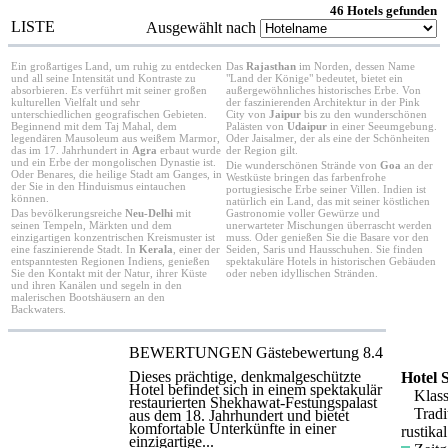
46 Hotels gefunden
LISTE
Ausgewählt nach
Ein großartiges Land, um ruhig zu entdecken
Das
Rajasthan
im Norden, dessen Name
und all seine Intensität und Kontraste zu
"Land der Könige" bedeutet, bietet ein
absorbieren. Es verführt mit seiner großen
außergewöhnliches historisches Erbe. Von
kulturellen Vielfalt und sehr
der faszinierenden Architektur in der Pink
unterschiedlichen geografischen Gebieten.
City von
Jaipur
bis zu den wunderschönen
Beginnend mit dem Taj Mahal, dem
Palästen von
Udaipur
in einer Seeumgebung.
legendären Mausoleum aus weißem Marmor,
Oder Jaisalmer, der als eine der Schönheiten
das im 17. Jahrhundert in
Agra
erbaut wurde
der Region gilt.
und ein Erbe der mongolischen Dynastie ist.
Die wunderschönen Strände von
Goa
an der
Oder Benares, die heilige Stadt am Ganges, in
Westküste bringen das farbenfrohe
der Sie in den Hinduismus eintauchen
portugiesische Erbe seiner Villen. Indien ist
können.
natürlich ein Land, das mit seiner köstlichen
Das bevölkerungsreiche
Neu-Delhi
mit
Gastronomie voller Gewürze und
seinen Tempeln, Märkten und dem
unerwarteter Mischungen überrascht werden
einzigartigen konzentrischen Kreismuster ist
muss. Oder genießen Sie die Basare vor den
eine faszinierende Stadt. In
Kerala
, einer der
Seiden, Saris und Hausschuhen. Sie finden
entspanntesten Regionen Indiens, genießen
spektakuläre Hotels in historischen Gebäuden
Sie den Kontakt mit der Natur, ihrer Küste
oder neben idyllischen Stränden.
und ihren Kanälen und segeln in den
malerischen Bootshäusern an den
Backwaters.
BEWERTUNGEN
Gästebewertung
8.4
Dieses prächtige, denkmalgeschützte
Hotel S
Hotel befindet sich in einem spektakulär
Klass
restaurierten Shekhawat-Festungspalast
Tradit
aus dem 18. Jahrhundert und bietet
komfortable Unterkünfte in einer
rustikal
einzigartige...