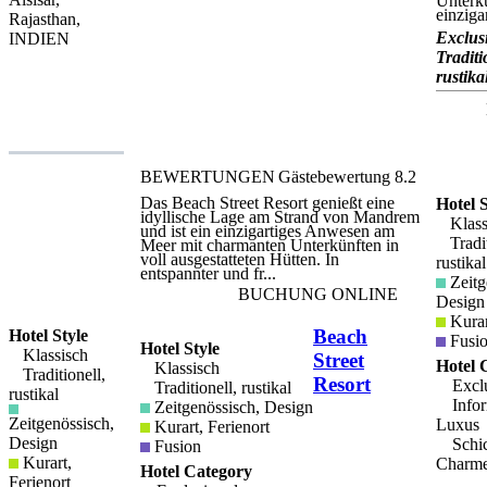
Unterkü
Festungen zu besuchen. Das Hotel
einzigar
Rajasthan,
verfügt über einen großen Außenpool
und das Alsisar Mahal beherbergt auch
Exclusi
INDIEN
ein gehobenes Restaurant, das
Traditi
traditionelle Rajasthani, indische und
rustika
internationale Küche sowohl im
Innenbereich als auch im spektakulären
Innenhof serviert. Das Hotel organisiert
4x4-Safaris, Kamel- und Pferdesafaris,
historische Wanderungen in und um die
Stadt sowie Besichtigungen der Havelis.
Alsisar Mahal verfügt über 51 luxuriöse
BEWERTUNGEN
Gästebewertung
8.2
Zimmer, die alle in einem prachtvollen
Gebäude eingerichtet und eingerichtet
Das Beach Street Resort genießt eine
Hotel S
sind. Die klimatisierten Zimmer
idyllische Lage am Strand von Mandrem
kombinieren antike Möbel mit allen
Klass
und ist ein einzigartiges Anwesen am
modernen Annehmlichkeiten. Alle
Tradit
Meer mit charmanten Unterkünften in
Zimmer verfügen über ein eigenes Bad
voll ausgestatteten Hütten. In
mit separaten Duschen und
rustikal
entspannter und fr...
Badewannen.
Zeitg
BUCHUNG ONLINE
Design
Kurar
Beach
Hotel Style
Fusi
Hotel Style
Klassisch
Street
Hotel 
Klassisch
Traditionell,
Resort
Exclu
Traditionell, rustikal
rustikal
Infor
Zeitgenössisch, Design
Zeitgenössisch,
Luxus
Kurart, Ferienort
Design
Schic
Fusion
Kurart,
Charm
Hotel Category
Ferienort