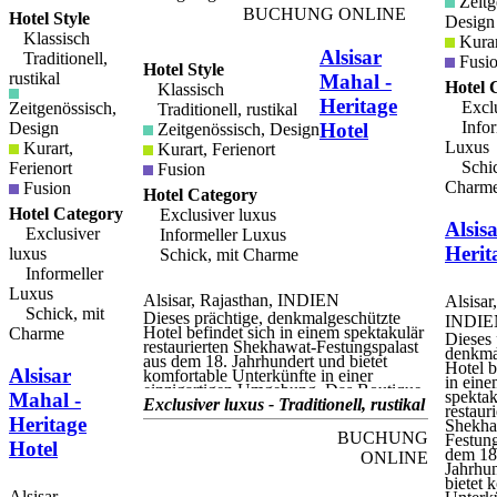
Zeitg
BUCHUNG ONLINE
Hotel Style
Design
Klassisch
Kurar
Alsisar
Traditionell,
Fusi
Hotel Style
rustikal
Mahal -
Hotel 
Klassisch
Heritage
Exclu
Zeitgenössisch,
Traditionell, rustikal
Infor
Design
Hotel
Zeitgenössisch, Design
Luxus
Kurart,
Kurart, Ferienort
Schic
Ferienort
Fusion
Charm
Fusion
Hotel Category
Hotel Category
Exclusiver luxus
Alsis
Exclusiver
Informeller Luxus
Herit
luxus
Schick, mit Charme
Informeller
Luxus
Alsisar, Rajasthan, INDIEN
Alsisar
Schick, mit
Dieses prächtige, denkmalgeschützte
INDIE
Hotel befindet sich in einem spektakulär
Charme
Dieses 
restaurierten Shekhawat-Festungspalast
denkma
aus dem 18. Jahrhundert und bietet
Hotel b
Alsisar
komfortable Unterkünfte in einer
in ein
einzigartigen Umgebung. Das Boutique-
spektak
Mahal -
Hotel liegt in der faszinierenden Region
Exclusiver luxus - Traditionell, rustikal
restaur
Shekhawati in Rajasthan und war einst
Heritage
Shekha
die Residenz des Thakur von Alsisar.
BUCHUNG
Festung
Hotel
Alsisar Mahal ist ideal, um diese
dem 18
ONLINE
historische Region mit ihren bemalten
Jahrhu
"Havelis" oder großen Herrenhäusern
bietet 
sowie unzähligen Palästen und
Alsisar,