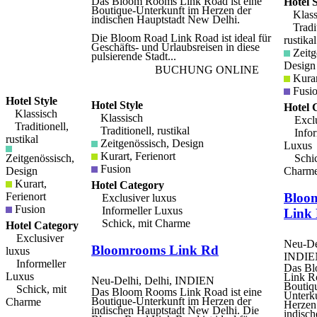
Das Bloom Rooms Link Road ist eine
Hotel S
Boutique-Unterkunft im Herzen der
Klass
indischen Hauptstadt New Delhi.
Tradit
Die Bloom Road Link Road ist ideal für
rustikal
Geschäfts- und Urlaubsreisen in diese
Zeitg
pulsierende Stadt...
Design
BUCHUNG ONLINE
Kurar
Fusi
Hotel Style
Hotel Style
Hotel 
Klassisch
Klassisch
Exclu
Traditionell,
Traditionell, rustikal
Infor
rustikal
Zeitgenössisch, Design
Luxus
Kurart, Ferienort
Zeitgenössisch,
Schic
Fusion
Design
Charm
Kurart,
Hotel Category
Ferienort
Bloo
Exclusiver luxus
Fusion
Informeller Luxus
Link
Schick, mit Charme
Hotel Category
Exclusiver
Neu-Del
Bloomrooms Link Rd
luxus
INDIE
Informeller
Das B
Luxus
Link Ro
Neu-Delhi, Delhi, INDIEN
Boutiq
Schick, mit
Das Bloom Rooms Link Road ist eine
Unterk
Boutique-Unterkunft im Herzen der
Charme
Herzen
indischen Hauptstadt New Delhi. Die
indisch