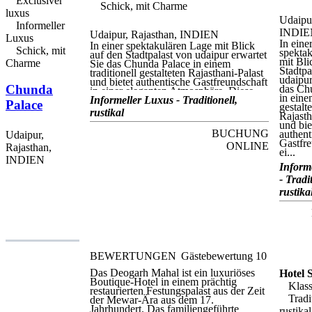
Exclusiver
Schick, mit Charme
luxus
Udaipur
Informeller
INDIE
Udaipur, Rajasthan, INDIEN
Luxus
In eine
In einer spektakulären Lage mit Blick
Schick, mit
spekta
auf den Stadtpalast von udaipur erwartet
mit Bli
Charme
Sie das Chunda Palace in einem
Stadtpa
traditionell gestalteten Rajasthani-Palast
udaipur
und bietet authentische Gastfreundschaft
Chunda
das Ch
in einer eleganten Atmosphäre. Diese
in eine
luxuriöse Boutique-Unterkunft ist ideal
Informeller Luxus - Traditionell,
Palace
gestalt
für einen Besuch der historischen
rustikal
Rajasth
Region des Mewar-Königreichs. Viele
und bie
der wichtigsten Sehenswürdigkeiten und
BUCHUNG
authent
Udaipur,
Attraktionen der Stadt liegen in
Gastfre
unmittelbarer Nähe, darunter der
ONLINE
Rajasthan,
ei...
Stadtpalast, der Pichola-See und der
INDIEN
Fateh-Sagar-See. Das Chunda Palace
Inform
beherbergt das Terrassenrestaurant der
- Tradit
königlichen Küche, das indische und
internationale Küche mit fantastischem
rustika
Blick auf den See und den Palast bietet.
Die Lounge Bar Rang Tarang ist der
perfekte Ort, um nach einem langen
Sightseeing-Tag zu entspannen. Das
Hotel verfügt über einen Konferenzsaal
und ein Businesscenter. Die Gäste
können eine Reihe von Dienstleistungen
BEWERTUNGEN
Gästebewertung
10
in Anspruch nehmen, darunter ein
Fitnesscenter, ein Concierge-Service und
Das Deogarh Mahal ist ein luxuriöses
Hotel S
zwei Swimmingpools. Das Chunda
Boutique-Hotel in einem prächtig
Klass
Palace verfügt über 46 luxuriös
restaurierten Festungspalast aus der Zeit
Tradit
eingerichtete Zimmer, viele mit Blick auf
der Mewar-Ära aus dem 17.
die Aravali-Bergkette. Alle Zimmer sind
Jahrhundert. Das familiengeführte
rustikal