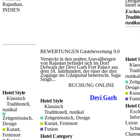
Deogar
attraktionen geht. Deogarh Mahal bietet
Rajasthan,
bietet se
Ihnen begleitete Jeep-Fahrten durch die
INDIEN
Landschaft, Reiten, Bootfahren auf dem
Exclusi
See, Trekking und Radfahren sowie
Traditi
viele andere Möglichkeiten. Viele der
rustika
wichtigsten Sehenswürdigkeiten der
Region sind vom Hotel aus bequem zu
erreichen, darunter das Fort Gokul Garh,
der Anjana Mahadeoji-Tempel und das
Fort sowie das Fort Ranakpur und das
Fort Kumbhalgarh. Das Deogarh Mahal
verfügt über zwei Restaurants, in denen
BEWERTUNGEN
Gästebewertung
9.0
Sie traditionelle indische und
internationale Küche sowohl im
Versteckt in den uralten Aravalibergen
Hotel S
Speisesaal als auch im Freien im
von Rajastan befindet sich im Dorf
spektakulären Innenhof genießen
Klass
Delwara der Devi Garh Fort Palace aus
können. gäste können auch die indoor-
Tradit
dem 18. Jahrhundert, der einer der drei
badminton-plätze, den snooker-tisch, das
Zugänge ins Udaipurtal beherrscht. Sajja
indoor-fitnessstudio, den schwimmbad
rustikal
Singh...
und den beheizten jacuzzi nutzen. Das
Zeitg
Deogarh Mahal verfügt über fünfzig
BUCHUNG ONLINE
Design
Zimmer und Suiten, die alle individuell
eingerichtet und der historischen Natur
Hotel Style
Kurar
des Palastes angepasst sind. Die Zimmer
Devi Garh
Klassisch
Fusi
sind klimatisiert und verfügen über eine
Hotel Style
Traditionell,
Reihe moderner Annehmlichkeiten,
Hotel 
Klassisch
darunter eine Minibar,
rustikal
Exclu
Traditionell, rustikal
Teezubereitungsmöglichkeiten und
Safes.
Infor
Zeitgenössisch, Design
Zeitgenössisch,
Luxus
Kurart, Ferienort
Design
Schic
Fusion
Kurart,
Charm
Ferienort
Hotel Category