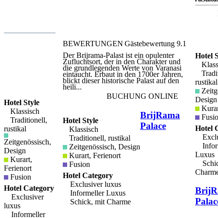
natürlichen Materialien und ist von der
lokalen Architektur beeinflusst.
Rajasthan ist ein idealer Ort, um sich
wieder mit der lokalen Kultur und sich
selbst zu verbinden. Töpferkurse,
Yogastunden, Drachensteigen und
BEWERTUNGEN
Gästebewertung
9.1
Spaziergänge in der Natur sind nur
einige der Aktivitäten vor Ort. Das Hotel
Der Brijrama-Palast ist ein opulenter
Hotel S
kann auch ein Frühstück auf dem
Zufluchtsort, der in den Charakter und
örtlichen Bauernhof arrangieren, um ein
Klass
die grundlegenden Werte von Varanasi
wahrhaft kulturelles Erlebnis zu erleben.
Tradit
eintaucht. Erbaut in den 1700er Jahren,
blickt dieser historische Palast auf den
rustikal
heili...
Zeitg
BUCHUNG ONLINE
Design
Hotel Style
Kurar
Klassisch
BrijRama
Fusi
Traditionell,
Hotel Style
Palace
Hotel 
rustikal
Klassisch
Exclu
Traditionell, rustikal
Zeitgenössisch,
Infor
Zeitgenössisch, Design
Design
Luxus
Kurart, Ferienort
Kurart,
Schic
Fusion
Ferienort
Charm
Hotel Category
Fusion
Exclusiver luxus
Hotel Category
Brij
Informeller Luxus
Exclusiver
Palac
Schick, mit Charme
luxus
Informeller