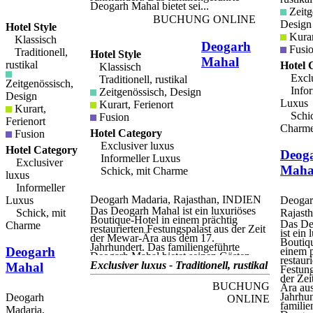
mit modernen Annehmlichkeiten
Deogarh Mahal bietet sei...
Zeitg
ausgestattet, darunter internationale
BUCHUNG ONLINE
Direktwahltelefone, private Bars, LCD-
Design
Hotel Style
Fernseher mit Satellitenempfang,
Kurar
Klassisch
persönliche Safes, Haartrockner und
Deogarh
Fusi
WLAN-Internetzugang.
Traditionell,
Hotel Style
Mahal
rustikal
Hotel 
Klassisch
Exclu
Traditionell, rustikal
Zeitgenössisch,
Infor
Zeitgenössisch, Design
Design
Luxus
Kurart, Ferienort
Kurart,
Schic
Fusion
Ferienort
Charm
Hotel Category
Fusion
Exclusiver luxus
Hotel Category
Deog
Informeller Luxus
Exclusiver
Maha
Schick, mit Charme
luxus
Informeller
Deogarh Madaria, Rajasthan, INDIEN
Luxus
Deogar
Das Deogarh Mahal ist ein luxuriöses
Schick, mit
Rajast
Boutique-Hotel in einem prächtig
Das De
Charme
restaurierten Festungspalast aus der Zeit
ist ein 
der Mewar-Ära aus dem 17.
Boutiqu
Jahrhundert. Das familiengeführte
Deogarh
einem p
Deogarh Mahal bietet seinen Gästen
restaur
traditionelle indische Gastfreundschaft in
Exclusiver luxus - Traditionell, rustikal
Mahal
Festung
Kombination mit modernen
der Zei
Einrichtungen und Annehmlichkeiten.
BUCHUNG
Ära au
ideal für den besuch dieser
Jahrhun
Deogarh
ONLINE
spektakulären region, haben die gäste
familie
Madaria,
die wahl, wenn es um aktivitäten und