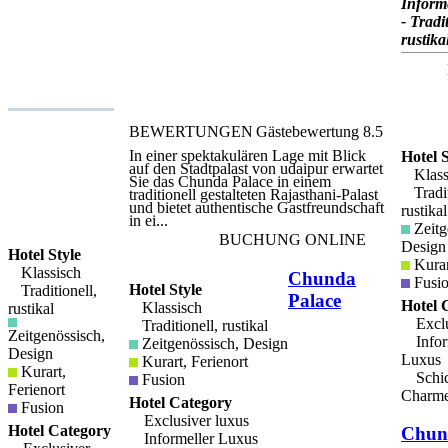
Einflüssen sind. Hohe Decken,
Inform
hängende Ventilatoren, Artefakte und
- Tradit
Kuriositäten aus dem hohen Zeitalter
rustika
von Dampf und Segeln sind überall zu
sehen, und die Rezeption und Teelounge
sind riesige, durchsichtige Räume mit
freiliegenden Balken, Terrakottaböden
und bequemen Sitzgelegenheiten. Das
Hotel ist ideal für entspannende Besuche
in dieser historischen Stadt. Alle
BEWERTUNGEN
Gästebewertung
8.5
wichtigen Sehenswürdigkeiten und
Attraktionen sind bequem zu erreichen.
In einer spektakulären Lage mit Blick
Hotel S
Der Fährhafen Fort Kochi liegt nur
auf den Stadtpalast von udaipur erwartet
einen kurzen Spaziergang entfernt. Das
Klass
Sie das Chunda Palace in einem
Fine History Restaurant des Brunton
Tradit
traditionell gestalteten Rajasthani-Palast
Boatyard serviert köstliche Menüs, die
und bietet authentische Gastfreundschaft
auf der vielseitigen Küche von Cochin
rustikal
in ei...
basieren und portugiesische, indische,
Zeitg
syrische, jüdische und niederländische
BUCHUNG ONLINE
Design
Einflüsse kombinieren. Frisch
Hotel Style
gefangenen Fisch und Meeresfrüchte
Kurar
Klassisch
werden auf dem Terrassengrill serviert,
Chunda
Fusi
während eine feine Auswahl an
Hotel Style
Traditionell,
Palace
Cocktails und Erfrischungen auf dem
Hotel 
Klassisch
rustikal
Armory Grill serviert wird. Das Hotel
Exclu
Traditionell, rustikal
verfügt über einen spektakulären
Zeitgenössisch,
Außenpool mit Blick auf den Hafen.
Infor
Zeitgenössisch, Design
Design
Auf Anfrage können Sie auch eine
Luxus
Kurart, Ferienort
Reihe von Ayurveda-Massagen
Kurart,
Schic
genießen.
Fusion
Ferienort
Charm
Hotel Category
Fusion
Exclusiver luxus
Hotel Category
Chun
Informeller Luxus