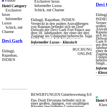
Fusion
Exclusiver luxus
Devi
Informeller Luxus
Hotel Category
Schick, mit Charme
Exclusiver
luxus
Eklingj
Informeller
INDIE
Eklingji, Rajasthan, INDIEN
Verstec
Luxus
Versteckt in den uralten Aravalibergen
uralten
von Rajastan befindet sich im Dorf
Schick, mit
Araval
Delwara der Devi Garh Fort Palace aus
Charme
Rajasta
dem 18. Jahrhundert, der einer der drei
sich im
Zugänge ins Udaipurtal beherrscht. Sajja
Delwar
Singh, der aus dem Nachbarstaat
Devi Garh
Garh Fo
Gujarat stammte, erhielt dieses
Informeller Luxus - Klassisch
aus de
strategisch wichtige Fürstentum in
Jahrhun
Anerkennung für seine Kühnheit und
BUCHUNG
einer d
Eklingji,
Treue zum Maharana Pratap in der
ONLINE
Zugäng
Schlacht von Haldighati (1576) gegen
Rajasthan,
Udaipur
den Mughal-Herrscher Akbar. Der Bau
INDIEN
beherrs
des befestigten Palasts wurde nach 1760
Singh..
unter der Herrschaft von Raghudev
Singh II begonnen, und wurde von
Inform
späteren Herrschern erweitert. Nach
- Klass
1960 wurde die Gegend in den Staat
Rajastan eingegliedert und der Palast
wurde in der Folge verlassen. Heute,
nach jahrelangen Umbau-und
Rekonstruktionsarbeiten, hat Devi Garh
seinen ehemaligen Glanz wieder erlangt.
In einem beeindruckendem Gebäude
BEWERTUNGEN
Gästebewertung
8.0
befinden sich heute ein einzigartiges
Boutique-Hotel mit 23 Suites, und
Das Dusit Devarana befindet sich in
Hotel S
zusätzlich 6 Zelten. Devi Garh befindet
einer großen, üppigen, von unzähligen
sich, wortwörtlich, in zwei Welten: in
Klass
Bäumen beschatteten Gartenanlage