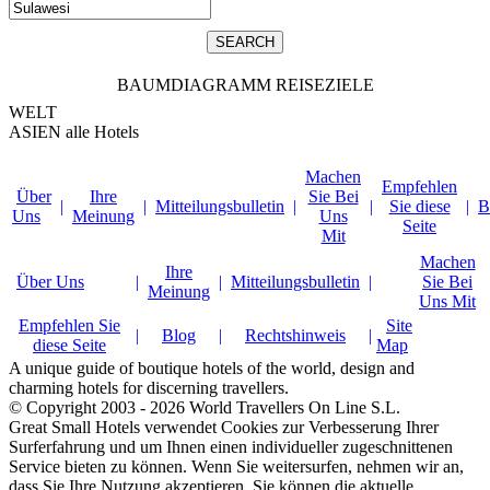
BAUMDIAGRAMM REISEZIELE
WELT
ASIEN
alle Hotels
Machen
Empfehlen
Über
Ihre
Sie Bei
|
|
Mitteilungsbulletin
|
|
Sie diese
|
B
Uns
Meinung
Uns
Seite
Mit
Machen
Ihre
Über Uns
|
|
Mitteilungsbulletin
|
Sie Bei
Meinung
Uns Mit
Empfehlen Sie
Site
|
Blog
|
Rechtshinweis
|
diese Seite
Map
A unique guide of boutique hotels of the world, design and
charming hotels for discerning travellers.
© Copyright 2003 - 2026 World Travellers On Line S.L.
Great Small Hotels verwendet Cookies zur Verbesserung Ihrer
Surferfahrung und um Ihnen einen individueller zugeschnittenen
Service bieten zu können. Wenn Sie weitersurfen, nehmen wir an,
dass Sie Ihre Nutzung akzeptieren. Sie können die aktuelle