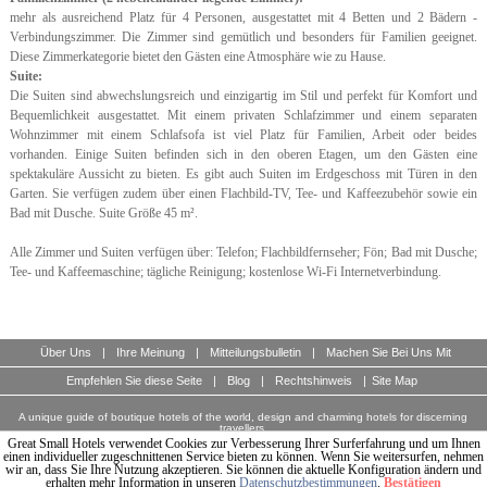
mehr als ausreichend Platz für 4 Personen, ausgestattet mit 4 Betten und 2 Bädern -
Verbindungszimmer. Die Zimmer sind gemütlich und besonders für Familien geeignet.
Diese Zimmerkategorie bietet den Gästen eine Atmosphäre wie zu Hause.
Suite:
Die Suiten sind abwechslungsreich und einzigartig im Stil und perfekt für Komfort und
Bequemlichkeit ausgestattet. Mit einem privaten Schlafzimmer und einem separaten
Wohnzimmer mit einem Schlafsofa ist viel Platz für Familien, Arbeit oder beides
vorhanden. Einige Suiten befinden sich in den oberen Etagen, um den Gästen eine
spektakuläre Aussicht zu bieten. Es gibt auch Suiten im Erdgeschoss mit Türen in den
Garten. Sie verfügen zudem über einen Flachbild-TV, Tee- und Kaffeezubehör sowie ein
Bad mit Dusche. Suite Größe 45 m².
Alle Zimmer und Suiten verfügen über: Telefon; Flachbildfernseher; Fön; Bad mit Dusche;
Tee- und Kaffeemaschine; tägliche Reinigung; kostenlose Wi-Fi Internetverbindung.
Über Uns
|
Ihre Meinung
|
Mitteilungsbulletin
|
Machen Sie Bei Uns Mit
Empfehlen Sie diese Seite
|
Blog
|
Rechtshinweis
|
Site Map
A unique guide of boutique hotels of the world, design and charming hotels for discerning
travellers.
© Copyright 2003 - 2026 World Travellers On Line S.L.
Great Small Hotels verwendet Cookies zur Verbesserung Ihrer Surferfahrung und um Ihnen
einen individueller zugeschnittenen Service bieten zu können. Wenn Sie weitersurfen, nehmen
wir an, dass Sie Ihre Nutzung akzeptieren. Sie können die aktuelle Konfiguration ändern und
erhalten mehr Information in unseren
Datenschutzbestimmungen
.
Bestätigen