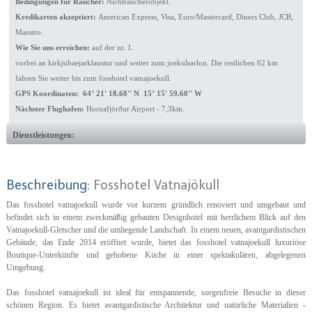
Bedingungen für Raucher:
Nichtraucherobjekt.
Kredikarten akzeptiert:
American Express, Visa, Euro/Mastercard, Diners Club, JCB,
Maestro.
Wie Sie uns erreichen:
auf der nr. 1.
vorbei an kirkjubaejarklaustur und weiter zum joekulsarlon. Die restlichen 62 km
fahren Sie weiter bis zum fosshotel vatnajoekull.
GPS Koordinaten: 64° 21' 18.68'' N 15° 15' 59.60'' W
Nächster Flughafen:
Hornafjörður Airport - 7,3km.
Dienstleistungen:
Beschreibung:
Fosshotel Vatnajökull
Das fosshotel vatnajoekull wurde vor kurzem gründlich renoviert und umgebaut und
befindet sich in einem zweckmäßig gebauten Designhotel mit herrlichem Blick auf den
Vatnajoekull-Gletscher und die umliegende Landschaft. In einem neuen, avantgardistischen
Gebäude, das Ende 2014 eröffnet wurde, bietet das fosshotel vatnajoekull luxuriöse
Boutique-Unterkünfte und gehobene Küche in einer spektakulären, abgelegenen
Umgebung.
Das fosshotel vatnajoekull ist ideal für entspannende, sorgenfreie Besuche in dieser
schönen Region. Es bietet avantgardistische Architektur und natürliche Materialien -