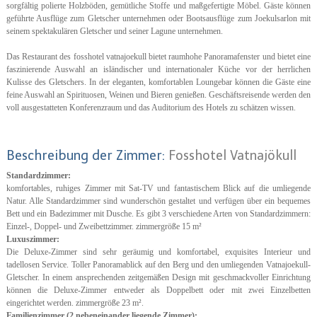
sorgfältig polierte Holzböden, gemütliche Stoffe und maßgefertigte Möbel. Gäste können
geführte Ausflüge zum Gletscher unternehmen oder Bootsausflüge zum Joekulsarlon mit
seinem spektakulären Gletscher und seiner Lagune unternehmen.
Das Restaurant des fosshotel vatnajoekull bietet raumhohe Panoramafenster und bietet eine
faszinierende Auswahl an isländischer und internationaler Küche vor der herrlichen
Kulisse des Gletschers. In der eleganten, komfortablen Loungebar können die Gäste eine
feine Auswahl an Spirituosen, Weinen und Bieren genießen. Geschäftsreisende werden den
voll ausgestatteten Konferenzraum und das Auditorium des Hotels zu schätzen wissen.
Beschreibung der Zimmer:
Fosshotel Vatnajökull
Standardzimmer:
komfortables, ruhiges Zimmer mit Sat-TV und fantastischem Blick auf die umliegende
Natur. Alle Standardzimmer sind wunderschön gestaltet und verfügen über ein bequemes
Bett und ein Badezimmer mit Dusche. Es gibt 3 verschiedene Arten von Standardzimmern:
Einzel-, Doppel- und Zweibettzimmer. zimmergröße 15 m²
Luxuszimmer:
Die Deluxe-Zimmer sind sehr geräumig und komfortabel, exquisites Interieur und
tadellosen Service. Toller Panoramablick auf den Berg und den umliegenden Vatnajoekull-
Gletscher. In einem ansprechenden zeitgemäßen Design mit geschmackvoller Einrichtung
können die Deluxe-Zimmer entweder als Doppelbett oder mit zwei Einzelbetten
eingerichtet werden. zimmergröße 23 m².
Familienzimmer (2 nebeneinander liegende Zimmer):