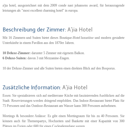
a'jia hotel, ausgezeichnet mit dem 2009 conde nast johansens award, für herausragende
leistungen als "most excellent charming hotel" in europa.
Beschreibung der Zimmer:
A'jia Hotel
Mit 16 Zimmern und Suiten bietet dieses Boutique-Hotel luxuriöse und modern gestaltete
Unterkünfte in einem Pavillon aus den 1870er Jahren.
10 Deluxe-Zimmer:
darunter 5 Zimmer mit eigenem Balkon.
6 Deluxe-Suiten:
davon 3 mit Mezzanine-Etagen.
10 der Deluxe-Zimmer und alle Suiten bieten einen direkten Blick auf den Bosporus.
Zusätzliche Information:
A'jia Hotel
Essen: Sie spezialisieren sich auf mediterrane Küche mit faszinierenden Ausblicken auf die
Stadt. Reservierungen werden dringend empfohlen. Das Indoor-Restaurant bietet Platz für
75 Personen und das Outdoor-Restaurant am Wasser kann 300 Personen aufnehmen.
Meetings & besondere Anlässe: Es gibt einen Meetingraum für bis zu 40 Personen. Sie
können auch für Themenpartys, Hochzeiten und Bankette mit einer Kapazität von 300
Plätzen im Freien oder 600 für einen Cocktailempfang sorgen.