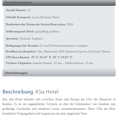
Basisinformationen:
Anzahl Zimmer:
16
Ofizielle Kategorie:
Luxus-Boutique-Hotel.
Baudatum oder Datum der letzten Renovation:
2004.
Schliessungszeit Hotel:
ganzjährig geöffnet
Sprachen:
Türkisch, Englisch.
Bedingungen für Raucher:
Es sind Nichtraucherzimmer verfügbar.
Kredikarten akzeptiert:
Visa, Mastercard, JCB, American Express, EuroCard, Diners.
GPS Koordinaten: 41° 6' 10.34'' N 29° 3' 59.93'' E
Nächster Flughafen:
Istanbul Atatürk, 35 km. - Sabiha Gökçen, 15 km.
Dienstleistungen:
Beschreibung:
A'jia Hotel
Das a'jia Hotel befindet sich zwischen Asien und Europa am Ufer des Bosporus in
Kanlica. Es ist ein unglaubliches Versteck, in dem die Geheimnisse von Istanbul, eine
großartige Geschichte und moderner Luxus zusammenkommen. Diese Villa am Meer
kombiniert Vergangenheit und Gegenwart mit einer magischen Note.