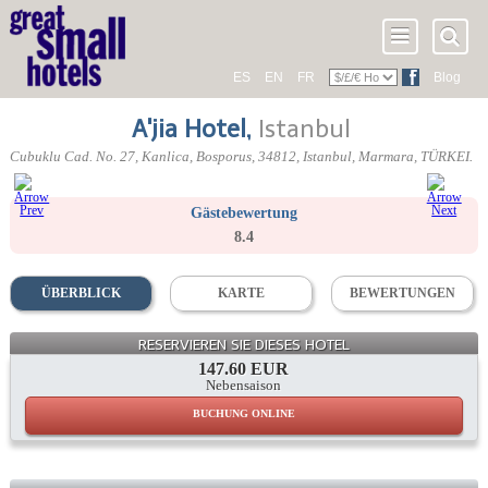
ES
EN
FR
Blog
A'jia Hotel
,
Istanbul
Cubuklu Cad. No. 27, Kanlica
, Bosporus,
34812
, Istanbul,
Marmara
,
TÜRKEI
.
Gästebewertung
8.4
ÜBERBLICK
KARTE
BEWERTUNGEN
RESERVIEREN SIE DIESES HOTEL
147.60 EUR
Nebensaison
BUCHUNG ONLINE