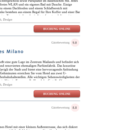
Untergeschoss sowie Parkplätze im italienischen Stil. Jedes
nfreies WLAN und ein eigenes Bad mit Dusche. Einige
zu einem Dachboden und einem Schlafbereich mit
nke bestehen aus einem Regal für Ihre Koffer und einer Bar
nige Zimmer sind merkwürdig geformt und die meisten
dunkelungsvorhängen. In Schokoladenbraun und Olivgrün
h, Design
Inneren dunkel und gedämpft. Draußen ist die geschäftige
 abends in Bewegung. Der Bahnhof könnte kaum näher sein
BUCHUNG ONLINE
r Nähe.
9.0
Gästebewertung
es Milano
ießt eine gute Lage im Zentrum Mailands und befindet sich
und renovierten ehemaligen Parfümfabrik. Das luxuriöse
 Navigli der Stadt und bietet eine hervorragende Anbindung
n Gehminuten erreichen Sie vom Hotel aus zwei U-
ßenbahnhaltestellen. Alle wichtigen Sehenswürdigkeiten der
eria Vittorio Emmanuelle II und das Castello Sforzesco,
entfernt. In Magna Pars Suites Milano gibt es ein feines
h, Design
 köstliche Menüs mit erlesenen Zutaten der Saison serviert
f der piemontesischen Küche. Der Speisesaal verfügt über
BUCHUNG ONLINE
 Atmosphäre an kalten Winterabenden. Im zauberhaften
ter im Freien speisen. Das Hotel hat auch eine
gibt eine Reihe von Konferenzräumen für Geschäftstreffen,
n. gäste können auch das fitnesscenter und das
8.8
Gästebewertung
 fitnessgeräten nutzen. magna pars suites milano verfügt
in einem hellen, luftigen Stil eingerichtet sind und über
chem Leder verfügen, die von Handwerkern der Lombardei
 sind thematisch nach Büschen und Bäumen der
verfügen über eine Vielzahl an High-Tech-
ines Hotel mit einer kleinen Außenterrasse, das sich diskret
Sat-TVs, WLAN, Tee- und Kaffeezubehör sowie eine