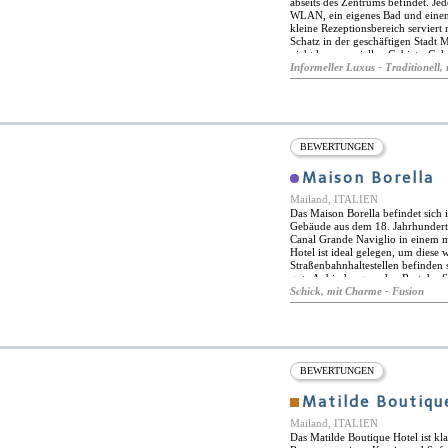
abseits des Zentrums befindet. Je
Minibar. Die Badezimmer sind mi
WLAN, ein eigenes Bad und einen
Toilettenartikeln ausgestattet. B
kleine Rezeptionsbereich serviert
werden.
Schatz in der geschäftigen Stadt
nicht kommerziellen Gebiets. Geh
Hotel und den Rezeptionsbereich 
Informeller Luxus - Traditionell, 
draußen in der Nähe des Eingangs.
anzuschließen und die Sehenswürdi
San Babila und ca. 15 Minuten v
Samtsesseln im Empfangsbereich. 
Boutiquehotels Magville in Maila
BEWERTUNGEN
Maison Borella
Mailand, ITALIEN
Das Maison Borella befindet sich i
Gebäude aus dem 18. Jahrhundert 
Canal Grande Naviglio in einem m
Hotel ist ideal gelegen, um dies
Straßenbahnhaltestellen befinden 
gute Anbindung an den Rest der S
Restaurant servieren feine milani
Schick, mit Charme - Fusion
Blick auf den Innenhof, wo auch d
mit audiovisuellen Einrichtungen
Das Maison Borella verfügt über 
Parkettböden und Holzbalkendecke
Blick auf den Kanal Naviglio Gra
Mobilität. Die Zimmer sind klimat
BEWERTUNGEN
Einzelbetten sowie eine Reihe vo
eine schnelle Internetverbindung 
Matilde Boutiqu
Bad mit Bademänteln und kostenlos
Mailand, ITALIEN
Das Matilde Boutique Hotel ist kl