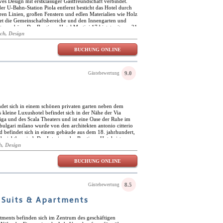
s Design mit erstklassiger Gastfreundschaft verbindet.
er U-Bahn-Station Piola entfernt besticht das Hotel durch
ren Linien, großen Fenstern und edlen Materialien wie Holz
tet die Gemeinschaftsbereiche und den Innengarten und
Atmosphäre. Das Boutique Hotel Martini 17 bietet mit nur 21
ches Erlebnis. Jedes Zimmer ist mit einer Kombination aus
sch, Design
 Tapeten mit Naturmotiven gestaltet. Die Zimmer verfügen
ettdecken, Klimaanlage, Verdunkelungsvorhänge, 40-Zoll-
BUCHUNG ONLINE
r sowie einen Safe. Die makellosen Badezimmer sind mit
kostenlosen Pflegeprodukten ausgestattet. Das Boutique
ge Erlebnisse, die Ihren Aufenthalt verschönern. Von lokalen
chkursen über private Yoga-Sitzungen, Massagen im
9.0
Gästebewertung
füm-Workshops – jede Aktivität ist für diejenigen
ultur auf einzigartige und raffinierte Weise kennenlernen
otels Martini 17 ermöglicht eine einfache Anbindung an
n Mailands. Das Quadrilatero della Moda, die Galleria
so Buenos Aires sind nur wenige U-Bahn-Stationen entfernt.
ndet sich in einem schönen privaten garten neben dem
, das Castello Sforzesco, die Pinacoteca di Brera und der
 kleine Luxushotel befindet sich in der Nähe der Via
falls in der Nähe und sind alle mit öffentlichen
ga und des Scala Theaters und ist eine Oase der Ruhe im
eichbar. Das Boutique Hotel Martini 17 wurde für ein
ulgari milano wurde von den architekten antonio citterio
das Wert auf Ruhe und Ästhetik legt, und bietet die
d befindet sich in einem gebäude aus dem 18. jahrhundert,
tadtnähe und friedlicher Atmosphäre.
 sichtbar sind. Das Interieur des Boutique-Hotels ist
hen Möbeln und Details von Citterio gestaltet. bulgari
h, Design
enischen luxus-Juweliers. edle materialien wie schwarzer
türkischer aphyon, teak, durmast und eiche sorgen für ein
BUCHUNG ONLINE
8.5
Gästebewertung
 Suits & Apartments
ments befinden sich im Zentrum des geschäftigen