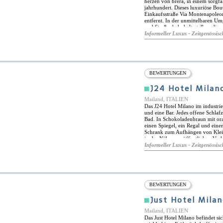
herzen von brera, in einem sorgfä
jahrhundert. Dieses luxuriöse Bou
Einkaufsstraße Via Montenapoleon
entfernt. In der unmittelbaren U
und Straßenbahnhaltestellen, die 
hier aus haben Sie eine gute Anb
Informeller Luxus - Zeitgenössisc
stolz darauf, ein "grünes" hotel zu
umweltbelastung zu reduzieren, u
Gestaltung und dem bau des objek
gastronomische Einrichtungen, da
und sein Team köstliche Menüs mi
zusammenstellen. Es gibt auch ein
BEWERTUNGEN
Getränke und Snacks serviert we
Morgenkonzerte organisiert. Auße
J24 Hotel Milan
mit mehreren Fitnessgeräten nutze
Palette an maßgeschneiderten Die
Mailand, ITALIEN
Service und persönliches Einkauf
Das J24 Hotel Milano im industri
und eine Bar. Jedes offene Schla
Bad. In Schokoladenbraun mit ora
einen Spiegel, ein Regal und ein
Schrank zum Aufhängen von Kleidu
in der Nähe von öffentlichen Verk
einfache Unterkünfte für junge L
Informeller Luxus - Zeitgenössisc
BEWERTUNGEN
Just Hotel Mila
Mailand, ITALIEN
Das Just Hotel Milano befindet si