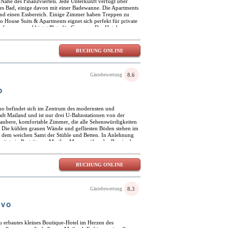
 Nähe des Finanzviertels. Jede Unterkunft verfügt über
es Bad, einige davon mit einer Badewanne. Die Apartments
und einen Essbereich. Einige Zimmer haben Treppen zu
 House Suits & Apartments eignet sich perfekt für private
nferenzen und bietet Platz für Gruppen. Das Hotel
transfer als Extra. Spazieren Sie zu Fuß durch Mailand oder
rsmittel, um all das zu entdecken, was diese historische
BUCHUNG ONLINE
8.6
Gästebewertung
o
ho befindet sich im Zentrum des modernsten und
adt Mailand und ist nur drei U-Bahnstationen von der
 saubere, komfortable Zimmer, die alle Sehenswürdigkeiten
> Die kühlen grauen Wände und gefliesten Böden stehen im
d dem weichen Samt der Stühle und Betten. In Anlehnung
sitzt ein Porträt von Marilyn Monroe über der Bar, in der
n. Der schwarz glänzende Boden der Lobby reflektiert das
 die den Aufstieg zu den Schlafzimmern erleichtern. Jedes
gerichteten Schlafzimmer verfügt über WLAN, ein eigenes
BUCHUNG ONLINE
xuriöse Boutique-Hotel ist ideal für ein effizientes
n Besuch in der Metropole.
8.3
Gästebewertung
ovo
u erbautes kleines Boutique-Hotel im Herzen des