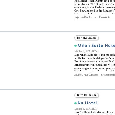
Restaurant, einen Kamin und Sofa
kostenfreies WLAN und ein eigen
eine transparente Badezimmerwan
Ort. Bewundern Sie die filmische
Sehenswürdigkeiten wie den 200
Öffentliche Verkehrsmittel sind 
Informeller Luxus - Klassisch
entdecken Sie das Stadtleben, wä
Hotel übernachten.
BEWERTUNGEN
Milan Suite Hote
Mailand, ITALIEN
Das Milan Suite Hotel mit moderne
in Mailand und bietet große Zim
Empfangsbereich mit hohen Decke
Ellipsentrainer in einem der viel
einem angenehmen, sonnigen Raum
Hotel liegt nur eine kurze Autofa
Sforesco Castle entfernt. In der N
Schick, mit Charme - Zeitgenössi
die Innenstadt zu gelangen.
BEWERTUNGEN
Nu Hotel
Mailand, ITALIEN
Das Nu Hotel befindet sich in d