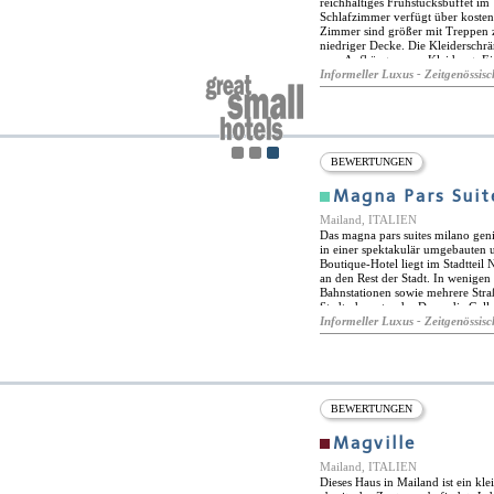
reichhaltiges Frühstücksbuffet im 
Schlafzimmer verfügt über koste
Zimmer sind größer mit Treppen 
niedriger Decke. Die Kleiderschrä
zum Aufhängen von Kleidung. Ei
sind gemütliche Kokons mit Ver
Informeller Luxus - Zeitgenössisc
dekoriert, ist die Atmosphäre im 
Stadt von früh morgens bis spät
und eine U-Bahn-Station ist in de
BEWERTUNGEN
Magna Pars Suit
Mailand, ITALIEN
Das magna pars suites milano gen
in einer spektakulär umgebauten 
Boutique-Hotel liegt im Stadtteil
an den Rest der Stadt. In wenige
Bahnstationen sowie mehrere Stra
Stadt, darunter der Dom, die Gall
liegen nur eine kurze U-Bahnfahrt 
Informeller Luxus - Zeitgenössisc
Restaurant, das Da Noi In, in dem
werden. Der Schwerpunkt liegt au
zwei Kamine für eine gemütliche
Garten können Sie bei schönem Wet
spektakuläre Dachterrasse und es 
Veranstaltungen und Präsentatione
BEWERTUNGEN
wellnesscenter mit einer reihe von
über 28 exklusive Suiten, die alle 
Magville
Möbel und Beschläge aus natürli
handgefertigt wurden. Die Suiten
Mailand, ITALIEN
Parfümindustrie ausgerichtet und 
Dieses Haus in Mailand ist ein kle
Annehmlichkeiten wie Flachbild-