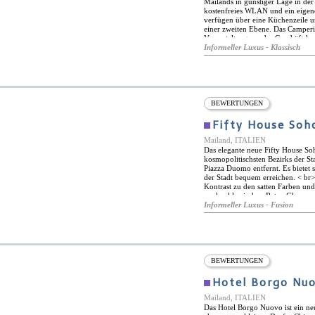
Mailands in günstiger Lage in der
kostenfreies WLAN und ein eigen
verfügen über eine Küchenzeile 
einer zweiten Ebene. Das Camperio
Veranstaltungen oder Geschäftsko
organisiert gerne einen Flughafen
Informeller Luxus - Klassisch
nutzen Sie die öffentlichen Verkeh
italienische Stadt zu bieten hat.
BEWERTUNGEN
Fifty House Soh
Mailand, ITALIEN
Das elegante neue Fifty House So
kosmopolitischsten Bezirks der St
Piazza Duomo entfernt. Es bietet
der Stadt bequem erreichen. < br
Kontrast zu den satten Farben un
an den klassischen Retro-Glamour 
kreative Cocktails serviert werde
Informeller Luxus - Fusion
Licht der zwei modernen Aufzüge,
der klimatisierten und urban ein
Bad und ein eigenes Bad. Dieses lu
Geschäftstreffen oder einen kurze
BEWERTUNGEN
Hotel Borgo Nu
Mailand, ITALIEN
Das Hotel Borgo Nuovo ist ein ne