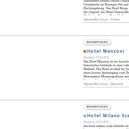
charmanten kleinen Dorfes Chiarav
Unterkünfte im Boutique-Stil und 
Dorfumgebung. Das Hotel Borgo N
der Gegend, der Abtei Chiaravalle,
Mailänder Region. Obwohl chiaravall
mailand und genießt somit hervor
Informeller Luxus - Fusion
corvetto metro-station ist nur 15
Chauffeur-Transfers an. Zu den Ei
Fitnesscenter, auf Anfrage persönl
Swimmingpool. Das Hotel Borgo Nu
Frühstück. Weitere Mahlzeiten kö
Hotel genießen. Die gemütliche Lo
BEWERTUNGEN
am Abend und serviert eine exzel
alkoholfreien Getränken.
Hotel Manzoni
Mailand, ITALIEN
Das Hotel Manzoni ist ein luxuriö
historischen Gebäude in einer ruh
Mailand. Das Hotel ist ideal für 
einen kurzen Spaziergang vom Dom
Metrostation Montenapoleone und 
Steinwurf von der Unterkunft entf
Straßen rund um das Hotel zahlre
Informeller Luxus - Klassisch
sowie eine Reihe von schicken Ca
feines Restaurant, das köstliche 
italienischen und internationalen
Mahlzeiten auf der Außenterrasse
wellnesscenter nutzen, das eine 
wassermassage-wannen, einem türk
BEWERTUNGEN
Hotel Manzoni verfügt über 47 lux
und geräumig sind. Die Zimmer si
Hotel Milano Sc
Reihe von High-Tech-Annehmlichk
Safe. Alle Zimmer verfügen über 
Mailand, ITALIEN
Anfrage zu den Zimmern hinzuge
das hotel milano scala befindet si