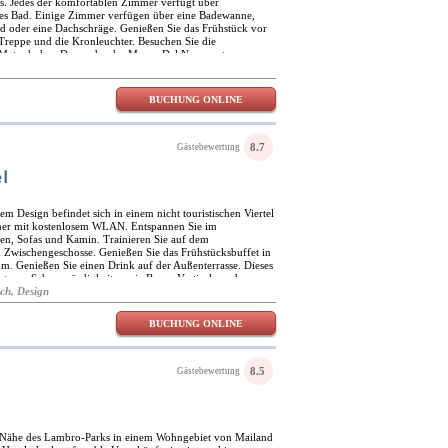
s. Jedes der komfortablen Zimmer verfügt über
es Bad. Einige Zimmer verfügen über eine Badewanne,
d oder eine Dachschräge. Genießen Sie das Frühstück vor
 Treppe und die Kronleuchter. Besuchen Sie die
 Meter hohen Dom oder das Museo Del Novecento.
in der Nähe. Bummeln Sie zu Restaurants und Geschäften und
hrend Sie im Zentrum von Mailand im Matilde Boutique
BUCHUNG ONLINE
8.7
Gästebewertung
l
m Design befindet sich in einem nicht touristischen Viertel
mer mit kostenlosem WLAN. Entspannen Sie im
n, Sofas und Kamin. Trainieren Sie auf dem
en Zwischengeschosse. Genießen Sie das Frühstücksbuffet in
. Genießen Sie einen Drink auf der Außenterrasse. Dieses
hrt von Sehenswürdigkeiten wie Bosco Verticale und
ähe befinden sich einige öffentliche Verkehrsmittel, um in
sch, Design
BUCHUNG ONLINE
8.5
Gästebewertung
er Nähe des Lambro-Parks in einem Wohngebiet von Mailand