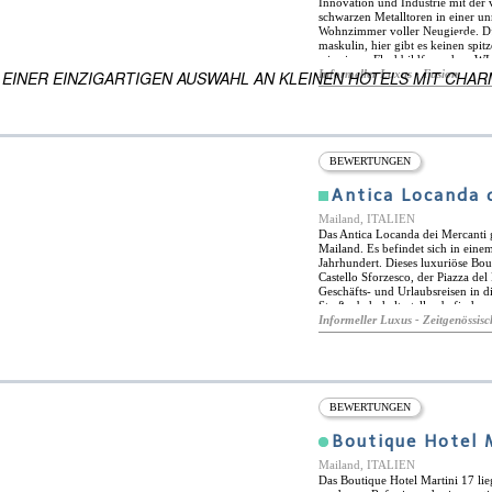
Innovation und Industrie mit der 
schwarzen Metalltoren in einer un
Wohnzimmer voller Neugierde. Di
ES
maskulin, hier gibt es keinen spi
 WELTWEIT
wie einem Flachbildfernseher, WL
 EINER EINZIGARTIGEN AUSWAHL AN KLEINEN HOTELS MIT CHAR
Schlafzimmer ein anderes Sportthe
Informeller Luxus - Fusion
Nachttischlampe aus Chrom wird d
Milano befindet sich in der Nähe 
Stationen sind weitere 10 bis 15 M
in der Nähe und eine trendige Coc
BEWERTUNGEN
Antica Locanda 
Mailand, ITALIEN
Das Antica Locanda dei Mercanti 
Mailand. Es befindet sich in eine
Jahrhundert. Dieses luxuriöse Bo
Castello Sforzesco, der Piazza del
Geschäfts- und Urlaubsreisen in d
Straßenbahnhaltestellen befinden
Verbindungen zum Rest der Stadt
Informeller Luxus - Zeitgenössisc
Gehminuten entfernt und in den g
zahlreiche Cafés, Bars und Restau
Doppelzimmer und Suiten, die all
klimatisiert und verfügen über g
Annehmlichkeiten, darunter LCD
verfügen über ein eigenes Bad mit
BEWERTUNGEN
Babybetten können auf Anfrage 
Boutique Hotel 
Mailand, ITALIEN
Das Boutique Hotel Martini 17 lie