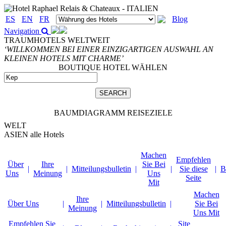
ES
EN
FR
Blog
Navigation
TRAUMHOTELS WELTWEIT
‘WILLKOMMEN BEI EINER EINZIGARTIGEN AUSWAHL AN
KLEINEN HOTELS MIT CHARME’
BOUTIQUE HOTEL WÄHLEN
BAUMDIAGRAMM REISEZIELE
WELT
ASIEN
alle Hotels
Machen
Empfehlen
Über
Ihre
Sie Bei
|
|
Mitteilungsbulletin
|
|
Sie diese
|
B
Uns
Meinung
Uns
Seite
Mit
Machen
Ihre
Über Uns
|
|
Mitteilungsbulletin
|
Sie Bei
Meinung
Uns Mit
Empfehlen Sie
Site