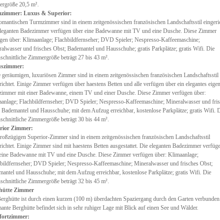
ergröße 20,5 m².
zimmer: Luxus & Superior:
omantischen Turmzimmer sind in einem zeitgenössischen französischen Landschaftsstil eingeric
leganten Badezimmer verfügen über eine Badewanne mit TV und eine Dusche. Diese Zimmer
gen über: Klimaanlage; Flachbildfernseher; DVD Spieler; Nespresso-Kaffeemaschine;
alwasser und frisches Obst; Bademantel und Hausschuhe; gratis Parkplätze; gratis Wifi. Die
schnittliche Zimmergröße beträgt 27 bis 43 m².
szimmer:
 geräumigen, luxuriösen Zimmer sind in einem zeitgenössischen französischen Landschaftsstil
richtet. Einige Zimmer verfügen über haestens Betten und alle verfügen über ein elegantes eige
immer mit einer Badewanne, einem TV und einer Dusche. Diese Zimmer verfügen über:
anlage; Flachbildfernseher; DVD Spieler; Nespresso-Kaffeemaschine; Mineralwasser und fri
 Bademantel und Hausschuhe; mit dem Aufzug erreichbar, kostenlose Parkplätze; gratis Wifi. 
schnittliche Zimmergröße beträgt 30 bis 44 m².
rior Zimmer:
roßzügigen Superior-Zimmer sind in einem zeitgenössischen französischen Landschaftsstil
richtet. Einige Zimmer sind mit haestens Betten ausgestattet. Die eleganten Badezimmer verfüg
eine Badewanne mit TV und eine Dusche. Diese Zimmer verfügen über: Klimaanlage;
bildfernseher; DVD Spieler; Nespresso-Kaffeemaschine; Mineralwasser und frisches Obst;
antel und Hausschuhe; mit dem Aufzug erreichbar, kostenlose Parkplätze; gratis Wifi. Die
schnittliche Zimmergröße beträgt 32 bis 45 m².
hütte Zimmer
erghütte ist durch einen kurzen (100 m) überdachten Spaziergang durch den Garten verbunden
ante Berghütte befindet sich in sehr ruhiger Lage mit Blick auf einen See und Wälder.
ortzimmer: