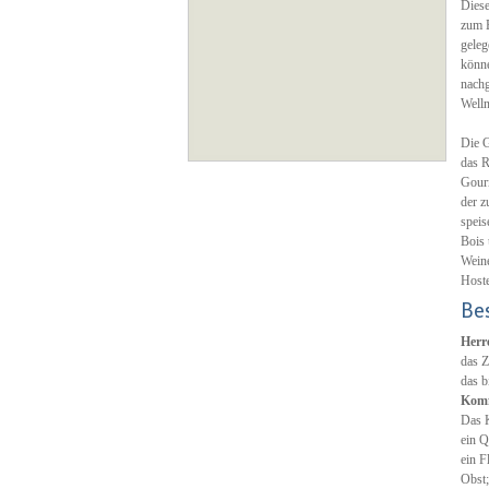
Diese
zum E
geleg
könne
nachg
Welln
Die G
das R
Gourm
der z
speis
Bois 
Weine
Hoste
Be
Herr
das Z
das b
Komf
Das K
ein Q
ein F
Obst;