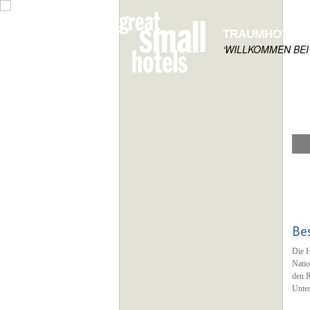
TRAUMHOTELS
‘WILLKOMMEN BEI
Be
Die H
Natio
den R
Unter