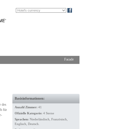
EN
FR
Blog
ME’
Facade
Basisinformationen:
e des
Anzahl Zimmer:
41
h für
Ofizielle Kategorie:
4 Sterne
e-
Sprachen:
Niederländisch, Französisch,
Englisch, Deutsch.