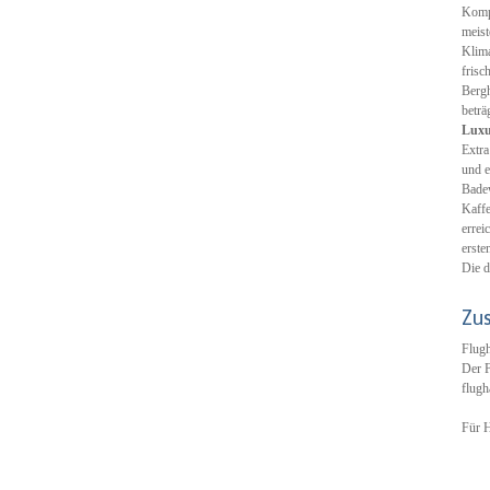
Kompl
meist
Klima
frisc
Bergh
beträ
Luxu
Extra
und e
Badew
Kaffe
errei
erste
Die d
Zu
Flugh
Der F
flugh
Für H