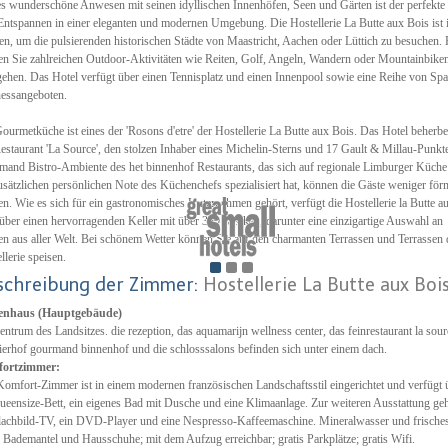
s wunderschöne Anwesen mit seinen idyllischen Innenhöfen, Seen und Gärten ist der perfekte
ntspannen in einer eleganten und modernen Umgebung. Die Hostellerie La Butte aux Bois ist 
en, um die pulsierenden historischen Städte von Maastricht, Aachen oder Lüttich zu besuchen. 
n Sie zahlreichen Outdoor-Aktivitäten wie Reiten, Golf, Angeln, Wandern oder Mountainbike
ehen. Das Hotel verfügt über einen Tennisplatz und einen Innenpool sowie eine Reihe von Sp
essangeboten.
ourmetküche ist eines der 'Rosons d'etre' der Hostellerie La Butte aux Bois. Das Hotel beherbe
estaurant 'La Source', den stolzen Inhaber eines Michelin-Sterns und 17 Gault & Millau-Punkt
and Bistro-Ambiente des het binnenhof Restaurants, das sich auf regionale Limburger Küche
usätzlichen persönlichen Note des Küchenchefs spezialisiert hat, können die Gäste weniger för
en. Wie es sich für ein gastronomisches Unternehmen gehört, verfügt die Hostellerie la Butte a
über einen hervorragenden Keller mit über 350 Marken, darunter eine einzigartige Auswahl an
n aus aller Welt. Bei schönem Wetter können Sie auf den charmanten Terrassen und Terrassen 
llerie speisen.
schreibung der Zimmer:
Hostellerie La Butte aux Boi
enhaus (Hauptgebäude)
entrum des Landsitzes. die rezeption, das aquamarijn wellness center, das feinrestaurant la sour
ierhof gourmand binnenhof und die schlosssalons befinden sich unter einem dach.
ortzimmer:
omfort-Zimmer ist in einem modernen französischen Landschaftsstil eingerichtet und verfügt 
ueensize-Bett, ein eigenes Bad mit Dusche und eine Klimaanlage. Zur weiteren Ausstattung ge
lachbild-TV, ein DVD-Player und eine Nespresso-Kaffeemaschine. Mineralwasser und frische
 Bademantel und Hausschuhe; mit dem Aufzug erreichbar; gratis Parkplätze; gratis Wifi.