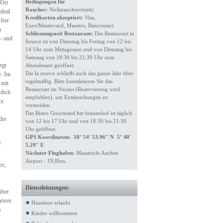
Bedingungen für
 Ort
Raucher:
Nichtraucherobjekt.
ideal
Kredikarten akzeptiert:
Visa,
Hier
Euro/Mastercard, Maestro, Bancontact.
n
Schliessungszeit Restaurant:
Das Restaurant la
a- und
Source ist von Dienstag bis Freitag von 12 bis
14 Uhr zum Mittagessen und von Dienstag bis
Samstag von 18:30 bis 21:30 Uhr zum
rgt
Abendessen geöffnet.
Die la source schließt auch das ganze Jahr über
e. Im
regelmäßig. Bitte kontaktieren Sie das
 mit
Restaurant im Voraus (Reservierung wird
mlich
empfohlen), um Enttäuschungen zu
ux
vermeiden.
Das Bistro Gourmand het binnenhof ist täglich
der
von 12 bis 17 Uhr und von 18:30 bis 21:30
Uhr geöffnet.
GPS Koordinaten: 50° 54' 53.96'' N 5° 40'
s
5.29'' E
Nächster Flughafen:
Maastricht Aachen
Airport - 19,8km.
ce,
Dienstleistungen:
über
hören
Haustiere erlaubt
s
Kinder willkommen