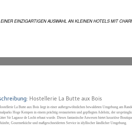
ES
 WELTWEIT
 EINER EINZIGARTIGEN AUSWAHL AN KLEINEN HOTELS MIT CHAR
schreibung:
Hostellerie La Butte aux Bois
ostellerie La Butte aux Bois liegt in einer außergewöhnlichen bewaldeten Umgebung am Rand
nalparks Hoge Kempen in einem prächtig restaurierten und gepflegten Adelsitz, der ursprünglic
itter Sir Lagasse de Locht erbaut wurde. Dieses fantastische Anwesen bietet luxuriöse Boutiqu
künfte, Gourmetküche und maßgeschneiderten Service in idyllischer ländlicher Umgebung.