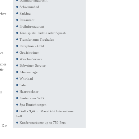
Behindertengerecht
Schwimmbad
Parking
htet.
Restaurant
Freiluftrestaurant
Tennisplatz, Paddle oder Squash
Transfer zum Flughafen
Rezeption 24 Std.
Gepäckträger
nes
Wäsche-Service
sches
Babysitter-Service
Die
Klimaanlage
Whirlbad
Safe
Haartrockner
en
Kostenloser WiFi
Spa-Einrichtungen
Golf - 9,4km: Maastricht International
Golf.
Konferenzräume up to 750 Pers.
. Die