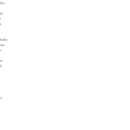
 Die
nd
r
ße
helles
eine
o-
im
d.
er