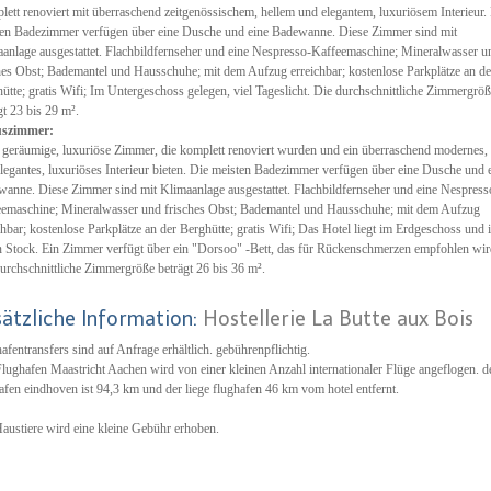
ett renoviert mit überraschend zeitgenössischem, hellem und elegantem, luxuriösem Interieur.
en Badezimmer verfügen über eine Dusche und eine Badewanne. Diese Zimmer sind mit
anlage ausgestattet. Flachbildfernseher und eine Nespresso-Kaffeemaschine; Mineralwasser u
hes Obst; Bademantel und Hausschuhe; mit dem Aufzug erreichbar; kostenlose Parkplätze an de
ütte; gratis Wifi; Im Untergeschoss gelegen, viel Tageslicht. Die durchschnittliche Zimmergrö
gt 23 bis 29 m².
szimmer:
 geräumige, luxuriöse Zimmer, die komplett renoviert wurden und ein überraschend modernes, 
legantes, luxuriöses Interieur bieten. Die meisten Badezimmer verfügen über eine Dusche und 
anne. Diese Zimmer sind mit Klimaanlage ausgestattet. Flachbildfernseher und eine Nespress
emaschine; Mineralwasser und frisches Obst; Bademantel und Hausschuhe; mit dem Aufzug
chbar; kostenlose Parkplätze an der Berghütte; gratis Wifi; Das Hotel liegt im Erdgeschoss und 
n Stock. Ein Zimmer verfügt über ein "Dorsoo" -Bett, das für Rückenschmerzen empfohlen wir
urchschnittliche Zimmergröße beträgt 26 bis 36 m².
sätzliche Information:
Hostellerie La Butte aux Bois
afentransfers sind auf Anfrage erhältlich. gebührenpflichtig.
lughafen Maastricht Aachen wird von einer kleinen Anzahl internationaler Flüge angeflogen. d
afen eindhoven ist 94,3 km und der liege flughafen 46 km vom hotel entfernt.
austiere wird eine kleine Gebühr erhoben.