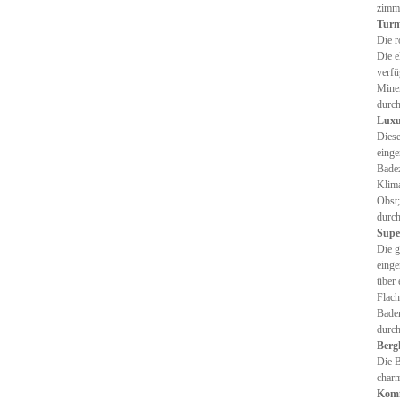
zimm
Turm
Die r
Die e
verfü
Miner
durch
Luxu
Diese
einge
Badez
Klima
Obst;
durch
Supe
Die g
einge
über 
Flach
Badem
durch
Berg
Die B
charm
Komf