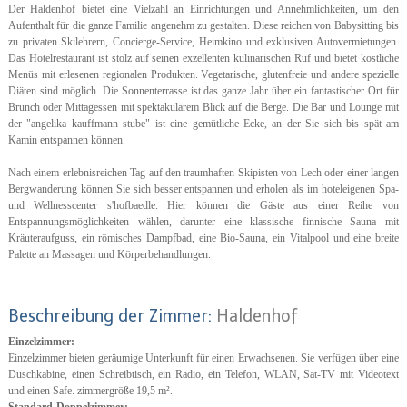
Der Haldenhof bietet eine Vielzahl an Einrichtungen und Annehmlichkeiten, um den
Aufenthalt für die ganze Familie angenehm zu gestalten. Diese reichen von Babysitting bis
zu privaten Skilehrern, Concierge-Service, Heimkino und exklusiven Autovermietungen.
Das Hotelrestaurant ist stolz auf seinen exzellenten kulinarischen Ruf und bietet köstliche
Menüs mit erlesenen regionalen Produkten. Vegetarische, glutenfreie und andere spezielle
Diäten sind möglich. Die Sonnenterrasse ist das ganze Jahr über ein fantastischer Ort für
Brunch oder Mittagessen mit spektakulärem Blick auf die Berge. Die Bar und Lounge mit
der "angelika kauffmann stube" ist eine gemütliche Ecke, an der Sie sich bis spät am
Kamin entspannen können.
Nach einem erlebnisreichen Tag auf den traumhaften Skipisten von Lech oder einer langen
Bergwanderung können Sie sich besser entspannen und erholen als im hoteleigenen Spa-
und Wellnesscenter s'hofbaedle. Hier können die Gäste aus einer Reihe von
Entspannungsmöglichkeiten wählen, darunter eine klassische finnische Sauna mit
Kräuteraufguss, ein römisches Dampfbad, eine Bio-Sauna, ein Vitalpool und eine breite
Palette an Massagen und Körperbehandlungen.
Beschreibung der Zimmer:
Haldenhof
Einzelzimmer:
Einzelzimmer bieten geräumige Unterkunft für einen Erwachsenen. Sie verfügen über eine
Duschkabine, einen Schreibtisch, ein Radio, ein Telefon, WLAN, Sat-TV mit Videotext
und einen Safe. zimmergröße 19,5 m².