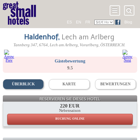
ES
EN
FR
Blog
Haldenhof
,
Lech am Arlberg
Tannberg 347
,
6764
, Lech am Arlberg,
Vorarlberg
,
ÖSTERREICH
.
Gästebewertung
9.5
ÜBERBLICK
KARTE
BEWERTUNGEN
RESERVIEREN SIE DIESES HOTEL
220 EUR
Nebensaison
BUCHUNG ONLINE