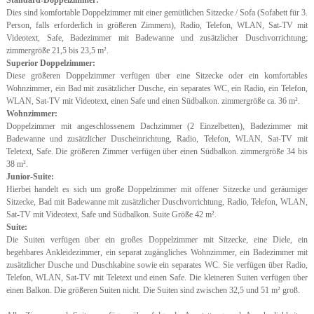
Standard-Doppelzimmer:
Dies sind komfortable Doppelzimmer mit einer gemütlichen Sitzecke / Sofa (Sofabett für 3.
Person, falls erforderlich in größeren Zimmern), Radio, Telefon, WLAN, Sat-TV mit
Videotext, Safe, Badezimmer mit Badewanne und zusätzlicher Duschvorrichtung;
zimmergröße 21,5 bis 23,5 m².
Superior Doppelzimmer:
Diese größeren Doppelzimmer verfügen über eine Sitzecke oder ein komfortables
Wohnzimmer, ein Bad mit zusätzlicher Dusche, ein separates WC, ein Radio, ein Telefon,
WLAN, Sat-TV mit Videotext, einen Safe und einen Südbalkon. zimmergröße ca. 36 m².
Wohnzimmer:
Doppelzimmer mit angeschlossenem Dachzimmer (2 Einzelbetten), Badezimmer mit
Badewanne und zusätzlicher Duscheinrichtung, Radio, Telefon, WLAN, Sat-TV mit
Teletext, Safe. Die größeren Zimmer verfügen über einen Südbalkon. zimmergröße 34 bis
38 m².
Junior-Suite:
Hierbei handelt es sich um große Doppelzimmer mit offener Sitzecke und geräumiger
Sitzecke, Bad mit Badewanne mit zusätzlicher Duschvorrichtung, Radio, Telefon, WLAN,
Sat-TV mit Videotext, Safe und Südbalkon. Suite Größe 42 m².
Suite:
Die Suiten verfügen über ein großes Doppelzimmer mit Sitzecke, eine Diele, ein
begehbares Ankleidezimmer, ein separat zugängliches Wohnzimmer, ein Badezimmer mit
zusätzlicher Dusche und Duschkabine sowie ein separates WC. Sie verfügen über Radio,
Telefon, WLAN, Sat-TV mit Teletext und einen Safe. Die kleineren Suiten verfügen über
einen Balkon. Die größeren Suiten nicht. Die Suiten sind zwischen 32,5 und 51 m² groß.