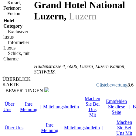
Grand Hotel National
Kurart,
Ferienort
Luzern
,
Luzern
Fusion
Hotel
Category
Exclusiver
luxus
Informeller
Luxus
Schick, mit
Charme
Haldenstrasse 4
,
6006
, Luzern,
Luzern Kanton
,
SCHWEIZ
.
ÜBERBLICK
KARTE
Gästebewertung
8.6
BEWERTUNGEN
Machen
Empfehlen
Über
Ihre
Sie Bei
|
|
Mitteilungsbulletin
|
|
Sie diese
|
B
Uns
Meinung
Uns
Seite
Mit
Machen
Ihre
Über Uns
|
|
Mitteilungsbulletin
|
Sie Bei
Meinung
Uns Mit