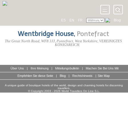
ES
EN
FR
Blog
Wentbridge House
,
Pontefract
The Great North Road
,
WF8 3JJ
, Pontefract,
West Yorkshire
,
VEREINIGTES
KÖNIGSREICH
.
Über Uns
|
Ihre Meinung
|
Mitteilungsbulletin
|
Machen Sie Bei Uns Mit
Empfehlen Sie diese Seite
|
Blog
|
Rechtshinweis
|
Site Map
A unique guide of boutique hotels of the world, design and charming hotels for discerning
travellers.
© Copyright 2003 - 2026 World Travellers On Line S.L.