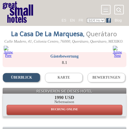
ES
EN
FR
Blog
La Casa De La Marquesa
,
Querátaro
Calle Madero, 41, Colonia Centro
,
76000
, Querátaro,
Querátaro
,
MEXIKO
.
Gästebewertung
8.1
ÜBERBLICK
KARTE
BEWERTUNGEN
RESERVIEREN SIE DIESES HOTEL
1990 USD
Nebensaison
BUCHUNG ONLINE