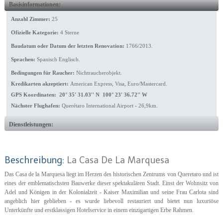
Basisinformationen:
Anzahl Zimmer:
25
Ofizielle Kategorie:
4 Sterne
Baudatum oder Datum der letzten Renovation:
1766/2013.
Sprachen:
Spanisch Englisch.
Bedingungen für Raucher:
Nichtraucherobjekt.
Kredikarten akzeptiert:
American Express, Visa, Euro/Mastercard.
GPS Koordinaten: 20° 35' 31.03'' N 100° 23' 36.72'' W
Nächster Flughafen:
Querétaro International Airport - 26,9km.
Dienstleistungen:
Beschreibung:
La Casa De La Marquesa
Das Casa de la Marquesa liegt im Herzen des historischen Zentrums von Queretaro und ist
eines der emblematischsten Bauwerke dieser spektakulären Stadt. Einst der Wohnsitz von
Adel und Königen in der Kolonialzeit - Kaiser Maximilian und seine Frau Carlota sind
angeblich hier geblieben - es wurde liebevoll restauriert und bietet nun luxuriöse
Unterkünfte und erstklassigen Hotelservice in einem einzigartigen Erbe Rahmen.