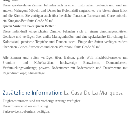
King Suite:
Diese spektakulären Zimmer befinden sich in einem historischen Gebäude und sind mit
antiken Mahagoni-Möbeln und Dekor im Kolonialstil eingerichtet. Sie bieten einen Blick
auf die Kirche. Sie verfügen auch über herrliche Terrassen-Terrassen mit Gartenmöbeln.
ein Kingsize-Bett Suite Größe 50 m².
Queen Suite mit zwei Queen Betten:
Diese individuell eingerichteten Zimmer befinden sich in einem denkmalgeschützten
Gebäude und verfügen über antike Mahagonimöbel und eine spektakuläre Einrichtung im
Kolonialstil, persische Teppiche und Daunenkissen. Einige der Suiten verfügen zudem
über einen kleinen Sitzbereich und einen Whirlpool. Suite Größe 50 m².
Alle Zimmer und Suiten verfügen über: Balkon; gratis Wifi; Flachbildfernseher mit
Premium- und Kabelkanälen; hochwertige Bettwäsche, Daunendecken,
Verdunkelungsvorhänge; privates Badezimmer mit Bademänteln und Duschwanne mit
Regenduschkopf; Klimaanlage.
Zusätzliche Information:
La Casa De La Marquesa
Flughafentransfers sind auf vorherige Anfrage verfügbar.
Dieser Service ist kostenpflichtig.
Parkservice ist ebenfalls verfügbar.