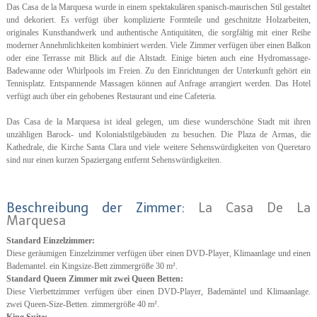
Das Casa de la Marquesa wurde in einem spektakulären spanisch-maurischen Stil gestaltet
und dekoriert. Es verfügt über komplizierte Formteile und geschnitzte Holzarbeiten,
originales Kunsthandwerk und authentische Antiquitäten, die sorgfältig mit einer Reihe
moderner Annehmlichkeiten kombiniert werden. Viele Zimmer verfügen über einen Balkon
oder eine Terrasse mit Blick auf die Altstadt. Einige bieten auch eine Hydromassage-
Badewanne oder Whirlpools im Freien. Zu den Einrichtungen der Unterkunft gehört ein
Tennisplatz. Entspannende Massagen können auf Anfrage arrangiert werden. Das Hotel
verfügt auch über ein gehobenes Restaurant und eine Cafeteria.
Das Casa de la Marquesa ist ideal gelegen, um diese wunderschöne Stadt mit ihren
unzähligen Barock- und Kolonialstilgebäuden zu besuchen. Die Plaza de Armas, die
Kathedrale, die Kirche Santa Clara und viele weitere Sehenswürdigkeiten von Queretaro
sind nur einen kurzen Spaziergang entfernt Sehenswürdigkeiten.
Beschreibung der Zimmer:
La Casa De La
Marquesa
Standard Einzelzimmer:
Diese geräumigen Einzelzimmer verfügen über einen DVD-Player, Klimaanlage und einen
Bademantel. ein Kingsize-Bett zimmergröße 30 m².
Standard Queen Zimmer mit zwei Queen Betten:
Diese Vierbettzimmer verfügen über einen DVD-Player, Bademäntel und Klimaanlage.
zwei Queen-Size-Betten. zimmergröße 40 m².