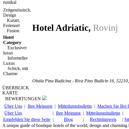
rustikal
Zeitgenössisch,
Design
Kurart,
Hotel Adriatic
,
Rovinj
Ferienort
Fusion
Hotel
Category
Exclusiver
luxus
Informeller
Luxus
Schick, mit
Charme
Obala Pina Budicina - Riva Pino Budicin 16
,
52210
ÜBERBLICK
KARTE
BEWERTUNGEN
Über Uns
|
Ihre Meinung
|
Mitteilungsbulletin
|
Machen Sie Bei 
Über Uns
|
Ihre Meinung
|
Mitteilungsbulletin
|
Empfehlen Sie diese Seite
|
Blog
|
Rechtshinweis
|
Si
A unique guide of boutique hotels of the world, design and charming ho