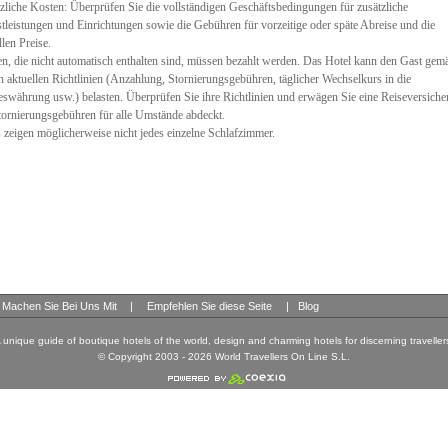
zliche Kosten: Überprüfen Sie die vollständigen Geschäftsbedingungen für zusätzliche
tleistungen und Einrichtungen sowie die Gebühren für vorzeitige oder späte Abreise und die
llen Preise.
n, die nicht automatisch enthalten sind, müssen bezahlt werden. Das Hotel kann den Gast gem
n aktuellen Richtlinien (Anzahlung, Stornierungsgebühren, täglicher Wechselkurs in die
swährung usw.) belasten. Überprüfen Sie ihre Richtlinien und erwägen Sie eine Reiseversiche
tornierungsgebühren für alle Umstände abdeckt.
 zeigen möglicherweise nicht jedes einzelne Schlafzimmer.
Machen Sie Bei Uns Mit
|
Empfehlen Sie diese Seite
|
Blog
 unique guide of boutique hotels of the world, design and charming hotels for discerning traveller
© Copyright 2003 - 2026 World Travellers On Line S.L.