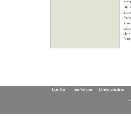
Zusät
Diens
aktue
Koste
seine
Lande
die S
Fotos
Über Uns
|
Ihre Meinung
|
Mitteilungsbulletin
|
A