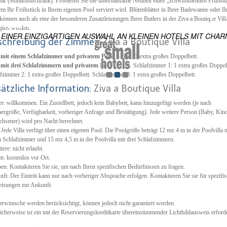
ar (Minikühlschrank). Probieren Sie die unterhaltsame Neuheit eines „schwimmenden Frühstü
em Ihr Frühstück in Ihrem eigenen Pool serviert wird. Blütenblätter in Ihrer Badewanne oder I
ES
können auch als eine der besonderen Zusatzleistungen Ihres Butlers in der Ziva a Boutique Vill
 WELTWEIT
giert werden.
 EINER EINZIGARTIGEN AUSWAHL AN KLEINEN HOTELS MIT CHAR
schreibung der Zimmer:
Ziva a Boutique Villa
a mit einem Schlafzimmer und privatem Pool:
240m². 1 extra großes Doppelbett.
a mit drei Schlafzimmern und privatem Pool:
600m². Schlafzimmer 1: 1 extra großes Doppel
fzimmer 2: 1 extra großes Doppelbett. Schlafzimmer 3: 1 extra großes Doppelbett.
sätzliche Information:
Ziva a Boutique Villa
r: willkommen. Ein Zustellbett, jedoch kein Babybett, kann hinzugefügt werden (je nach
rgröße, Verfügbarkeit, vorheriger Anfrage und Bestätigung). Jede weitere Person (Baby, Kin
hsener) wird pro Nacht berechnet.
 Jede Villa verfügt über einen eigenen Pool. Die Poolgröße beträgt 12 mx 4 m in der Poolvilla 
 Schlafzimmer und 15 mx 4,5 m in der Poolvilla mit drei Schlafzimmern.
iere: nicht erlaubt.
n: kostenlos vor Ort.
en: Kontaktieren Sie sie, um nach Ihren spezifischen Bedürfnissen zu fragen.
ft: Der Eintritt kann nur nach vorheriger Absprache erfolgen. Kontaktieren Sie sie für spezifi
isungen zur Ankunft.
rwünsche werden berücksichtigt, können jedoch nicht garantiert werden.
cherweise ist ein mit der Reservierungskreditkarte übereinstimmender Lichtbildausweis erforde