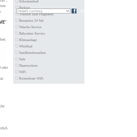
cks“,
Schwimmbad
hrem
Parking
EN
FR
Blog
a
Transfer zum Flughafen
ME’
Rezeption 24 Std.
Wäsche-Service
Babysitter-Service
bett.
Klimaanlage
Whirlbad
Satellitenfernsehen
Safe
Haartrockner
d oder
WiFi
mit
Kostenloser WiFi
sche
rlich.