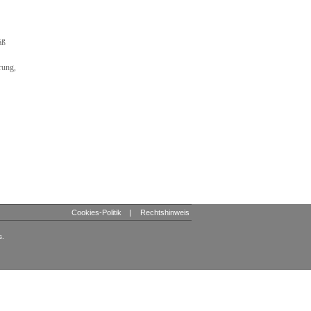
äß
rung,
Cookies-Politik
|
Rechtshinweis
s.