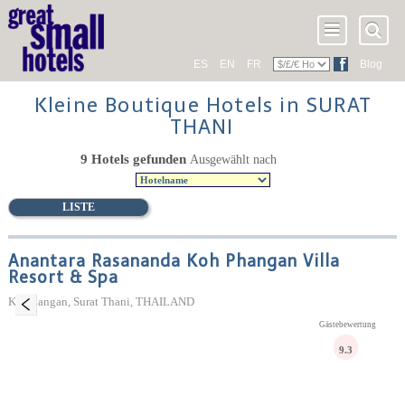
ES
EN
FR
Blog
Kleine Boutique Hotels in SURAT
THANI
9 Hotels gefunden
Ausgewählt nach
LISTE
Anantara Rasananda Koh Phangan Villa
Resort & Spa
Ko Phangan, Surat Thani, THAILAND
Gästebewertung
9.3