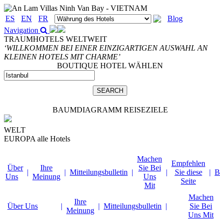
ES
EN
FR
Blog
Navigation
TRAUMHOTELS WELTWEIT
‘WILLKOMMEN BEI EINER EINZIGARTIGEN AUSWAHL AN
KLEINEN HOTELS MIT CHARME’
BOUTIQUE HOTEL WÄHLEN
BAUMDIAGRAMM REISEZIELE
WELT
EUROPA
alle Hotels
Machen
Empfehlen
Über
Ihre
Sie Bei
|
|
Mitteilungsbulletin
|
|
Sie diese
|
B
Uns
Meinung
Uns
Seite
Mit
Machen
Ihre
Über Uns
|
|
Mitteilungsbulletin
|
Sie Bei
Meinung
Uns Mit