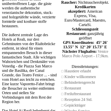
Raucher:
Nichtraucherobjekt.
unübertroffenen Lage. die gäste
Kredikarten
werden die authentische
akzeptiert:
American
venezianische dekoration, stuck-
Express, Visa,
und holzgetäfelte wände, verzierte
Euro/Mastercard, Maestro,
formteile und kostbare stoffe
CartaSi.
bestaunen.
Schliessungszeit
Restaurant:
ganzjährig
Die äußerst zentrale Lage des
geöffnet
Hotels ai Reali, nur drei
GPS Koordinaten: 45° 26'
Gehminuten von der Rialtobrücke
13.55'' N 12° 20' 15.73'' E
entfernt, ist ideal für einen
Nächster Flughafen:
Venice
entspannenden Besuch in dieser
Marco Polo Airport - 17,9km.
fantastischen Stadt. Alle wichtigen
Wahrzeichen und Denkmäler von
Venedig - die Piazza San Marco
Dienstleistungen:
und die Basilika, der Canal
Haustiere erlaubt
Grande, das Teatro Fenice ... - sind
Kinder willkommen
vom Hotel aus leicht zu erreichen.
Behindertengerecht
Eine kurze Vaporetto-Fahrt bringt
Restaurant
die Besucher zu weiter entfernten
Orten und stellen Sie
Freiluftrestaurant
Verbindungen mit dem Rest der
Rezeption 24 Std.
Region her.
Gepäckträger
Das Hotel Ai Reali beherbergt das
Wäsche-Service