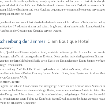
rnt, darunter die basilica palladiana, das olympische theater und der palazzo chiericati, ist das gl
quehotel ideal für Geschäfts- und Urlaubsreisen in diese schöne stadt. Parkplätze stehen vor Or
gung. Mehrere Buslinien sind vom Hotel aus bequem zu erreichen und bieten eine hervorrage
dung an den Rest der Stadt.
lam boutiquehotel kombiniert klassische designelemente mit luxuriösen möbeln, stoffen und ta
erfügt über 17 exklusive zimmer und suiten. Es gibt auch einen komfortablen Loungebereich 
Pianobar, in der Getränke und Getränke serviert werden.
schreibung der Zimmer:
Glam Boutique Hotel
xe-Zimmer:
lenz, Qualität und Eleganz in jedem Detail, kombiniert mit einer großen Auswahl an hochwerti
chtungen, schaffen ein unvergessliches Erlebnis. Diese großen, individuell gestalteten Zimmer
gen über moderne Möbel und Stoffe sowie klassische Designelemente. Einige Zimmer verfüge
erdige Duschkabinen.
rausstattung: 26-Zoll-LCD-TV mit Sky-Gold-Service; Minibar-Service; raffinierte
ollbettwäsche und Badset; Courtesy Set von Malin + Goetz; Safe; Tapeten von Andrew Mart
e von Casamance; Wi-Fi.
or Suite Couture:
elegante und schicke Junior-Suiten, vier einzigartige Nester, die den Komfort eines Zuhauses u
 eines noblen Hotels vereinen und ein gepflegtes, warmes und modernes Ambiente bieten. Da
sive Design von Alberto Stocco und die wunderschönen, maßgefertigten Möbel von Bertele Mo
ani, kombiniert mit einem Fokus auf Komfort in jedem Detail, machen die Suiten zu einem reizvo
rsum für erholsame Aufenthalte.