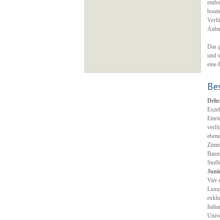
entfe
bouti
Verfü
Anbin
Das g
und v
eine 
Be
Delu
Exzel
Einri
verfü
eben
Zimme
Baumw
Stoff
Juni
Vier 
Luxus
exklu
Itali
Unive