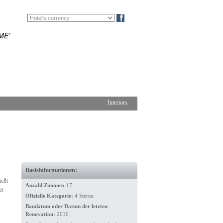
EN
FR
Blog
ME’
Interiors
Basisinformationen:
ießt
Anzahl Zimmer:
17
et
Ofizielle Kategorie:
4 Sterne
Baudatum oder Datum der letzten
Renovation:
2010