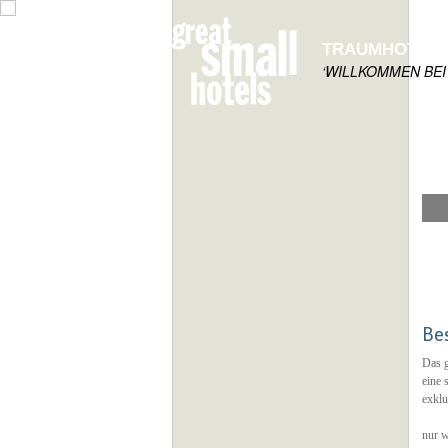
TRAUMHOTELS
‘WILLKOMMEN BEI
Be
Das g
eine 
exklu
nur w