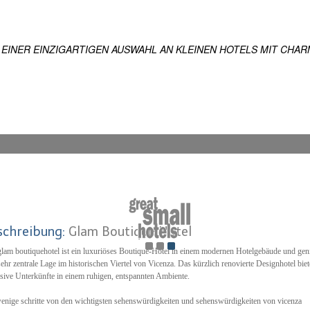
ES
 WELTWEIT
 EINER EINZIGARTIGEN AUSWAHL AN KLEINEN HOTELS MIT CHAR
schreibung:
Glam Boutique Hotel
lam boutiquehotel ist ein luxuriöses Boutique-Hotel in einem modernen Hotelgebäude und gen
sehr zentrale Lage im historischen Viertel von Vicenza. Das kürzlich renovierte Designhotel biet
sive Unterkünfte in einem ruhigen, entspannten Ambiente.
enige schritte von den wichtigsten sehenswürdigkeiten und sehenswürdigkeiten von vicenza