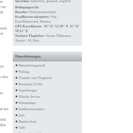
Sprachen:
italienisch, spanisch, englisch.
am
t zur
Bedingungen für
nde
Raucher:
Nichtraucherobjekt.
Kredikarten akzeptiert:
Visa,
Euro/Mastercard, Maestro.
GPS Koordinaten: 45° 32' 52.58'' N 11° 32'
peten
59.51'' E
und
Nächster Flughafen:
Verona Villafranca
Airport - 61,5km.
Dienstleistungen:
Behindertengerecht
gen
Parking
n über
Transfer zum Flughafen
Rezeption 24 Std.
Gepäckträger
in;
Wäsche-Service
Klimaanlage
nd den
Satellitenfernsehen
s
Safe
bili
Haartrockner
llen
WiFi