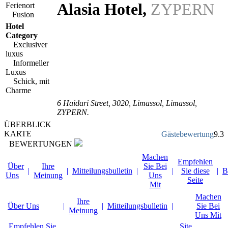
Alasia Hotel
,
ZYPERN
Ferienort
Fusion
Hotel
Category
Exclusiver
luxus
Informeller
Luxus
Schick, mit
Charme
6 Haidari Street
,
3020
, Limassol,
Limassol
,
ZYPERN
.
ÜBERBLICK
KARTE
Gästebewertung
9.3
BEWERTUNGEN
Machen
Empfehlen
Über
Ihre
Sie Bei
|
|
Mitteilungsbulletin
|
|
Sie diese
|
B
Uns
Meinung
Uns
Seite
Mit
Machen
Ihre
Über Uns
|
|
Mitteilungsbulletin
|
Sie Bei
Meinung
Uns Mit
Empfehlen Sie
Site