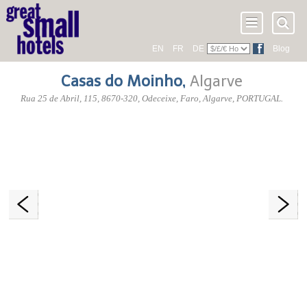
EN
FR
DE
Blog
Casas do Moinho
,
Algarve
Rua 25 de Abril, 115
,
8670-320
, Odeceixe,
Faro
,
Algarve
,
PORTUGAL
.