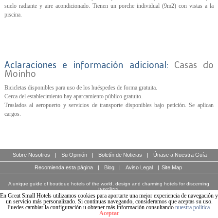
suelo radiante y aire acondicionado. Tienen un porche individual (9m2) con vistas a la
piscina.
Aclaraciones e información adicional:
Casas do
Moinho
Bicicletas disponibles para uso de los huéspedes de forma gratuita.
Cerca del establecimiento hay aparcamiento público gratuito.
Traslados al aeropuerto y servicios de transporte disponibles bajo petición. Se aplican
cargos.
Sobre Nosotros
|
Su Opinión
|
Boletín de Noticias
|
Únase a Nuestra Guía
Recomienda esta página
|
Blog
|
Aviso Legal
|
Site Map
A unique guide of boutique hotels of the world, design and charming hotels for discerning
travellers.
© Copyright 2003 - 2026 World Travellers On Line S.L.
En Great Small Hotels utilizamos cookies para aportarte una mejor experiencia de navegación y
un servicio más personalizado. Si continuas navegando, consideramos que aceptas su uso.
Puedes cambiar la configuración u obtener más información consultando
nuestra política
.
Aceptar