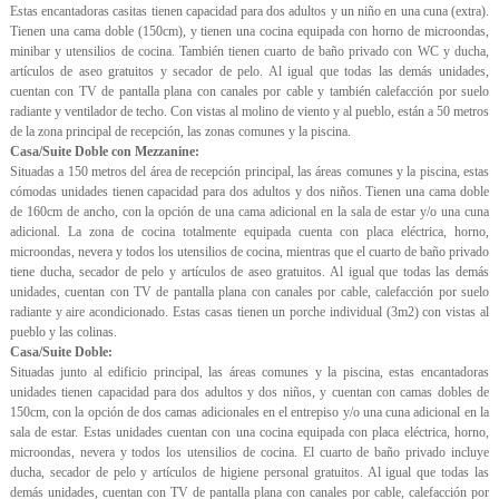
Estas encantadoras casitas tienen capacidad para dos adultos y un niño en una cuna (extra).
Tienen una cama doble (150cm), y tienen una cocina equipada con horno de microondas,
minibar y utensilios de cocina. También tienen cuarto de baño privado con WC y ducha,
artículos de aseo gratuitos y secador de pelo. Al igual que todas las demás unidades,
cuentan con TV de pantalla plana con canales por cable y también calefacción por suelo
radiante y ventilador de techo. Con vistas al molino de viento y al pueblo, están a 50 metros
de la zona principal de recepción, las zonas comunes y la piscina.
Casa/Suite Doble con Mezzanine:
Situadas a 150 metros del área de recepción principal, las áreas comunes y la piscina, estas
cómodas unidades tienen capacidad para dos adultos y dos niños. Tienen una cama doble
de 160cm de ancho, con la opción de una cama adicional en la sala de estar y/o una cuna
adicional. La zona de cocina totalmente equipada cuenta con placa eléctrica, horno,
microondas, nevera y todos los utensilios de cocina, mientras que el cuarto de baño privado
tiene ducha, secador de pelo y artículos de aseo gratuitos. Al igual que todas las demás
unidades, cuentan con TV de pantalla plana con canales por cable, calefacción por suelo
radiante y aire acondicionado. Estas casas tienen un porche individual (3m2) con vistas al
pueblo y las colinas.
Casa/Suite Doble:
Situadas junto al edificio principal, las áreas comunes y la piscina, estas encantadoras
unidades tienen capacidad para dos adultos y dos niños, y cuentan con camas dobles de
150cm, con la opción de dos camas adicionales en el entrepiso y/o una cuna adicional en la
sala de estar. Estas unidades cuentan con una cocina equipada con placa eléctrica, horno,
microondas, nevera y todos los utensilios de cocina. El cuarto de baño privado incluye
ducha, secador de pelo y artículos de higiene personal gratuitos. Al igual que todas las
demás unidades, cuentan con TV de pantalla plana con canales por cable, calefacción por