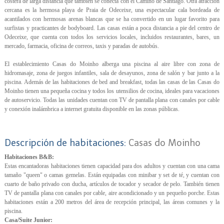
costera de larga distancia que también se conecta con el Camino de Santiago. Otra atracción
cercana es la hermosa playa de Praia de Odeceixe, una espectacular cala bordeada de
acantilados con hermosas arenas blancas que se ha convertido en un lugar favorito para
surfistas y practicantes de bodyboard. Las casas están a poca distancia a pie del centro de
Odeceixe, que cuenta con todos los servicios locales, incluidos restaurantes, bares, un
mercado, farmacia, oficina de correos, taxis y paradas de autobús.
El establecimiento Casas do Moinho alberga una piscina al aire libre con zona de
hidromasaje, zona de juegos infantiles, sala de desayunos, zona de salón y bar junto a la
piscina. Además de las habitaciones de bed and breakfast, todas las casas de las Casas do
Moinho tienen una pequeña cocina y todos los utensilios de cocina, ideales para vacaciones
de autoservicio. Todas las unidades cuentan con TV de pantalla plana con canales por cable
y conexión inalámbrica a internet gratuita disponible en las zonas públicas.
Descripción de habitaciones:
Casas do Moinho
Habitaciones B&B:
Estas encantadoras habitaciones tienen capacidad para dos adultos y cuentan con una cama
tamaño "queen" o camas gemelas. Están equipadas con minibar y set de té, y cuentan con
cuarto de baño privado con ducha, artículos de tocador y secador de pelo. También tienen
TV de pantalla plana con canales por cable, aire acondicionado y un pequeño porche. Estas
habitaciones están a 200 metros del área de recepción principal, las áreas comunes y la
piscina.
Casa/Suite Junior: