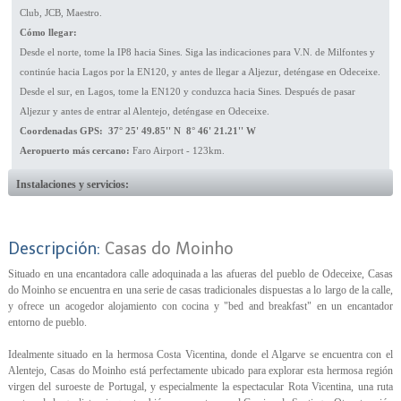
Club, JCB, Maestro.
Cómo llegar:
Desde el norte, tome la IP8 hacia Sines. Siga las indicaciones para V.N. de Milfontes y
continúe hacia Lagos por la EN120, y antes de llegar a Aljezur, deténgase en Odeceixe.
Desde el sur, en Lagos, tome la EN120 y conduzca hacia Sines. Después de pasar
Aljezur y antes de entrar al Alentejo, deténgase en Odeceixe.
Coordenadas GPS: 37° 25' 49.85'' N 8° 46' 21.21'' W
Aeropuerto más cercano:
Faro Airport - 123km.
Instalaciones y servicios:
Descripción:
Casas do Moinho
Situado en una encantadora calle adoquinada a las afueras del pueblo de Odeceixe, Casas
do Moinho se encuentra en una serie de casas tradicionales dispuestas a lo largo de la calle,
y ofrece un acogedor alojamiento con cocina y "bed and breakfast" en un encantador
entorno de pueblo.
Idealmente situado en la hermosa Costa Vicentina, donde el Algarve se encuentra con el
Alentejo, Casas do Moinho está perfectamente ubicado para explorar esta hermosa región
virgen del suroeste de Portugal, y especialmente la espectacular Rota Vicentina, una ruta