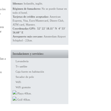
Idiomas:
holandés, inglés.
Régimen de fumadores:
No se puede fumar en
 a los
todo el hotel.
o
Tarjetas de crédito aceptadas:
American
Express, Visa, Euro/Mastercard, Diners Club,
ATM card, Maestro.
asta
Coordenadas GPS: 52° 22' 18.11'' N 4° 53'
ar
56.60'' E
Aeropuerto más cercano:
Amsterdam Airport
Schiphol - 22km.
Instalaciones y servicios:
dan a
Lavandería
Tv satélite
Caja fuerte en habitación
on
Secador de pelo
WiFi
WiFi gratuito
Playa 40km.
Golf 40km.