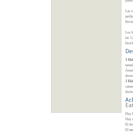
plaza
Las s
jardi
lluvia
Los h
las 1
bicic
De
3 Ha
tamañ
Ámste
dormi
3 Ha
camas
ducha
Acl
Ea
Hay I
Hay u
El de
El ta