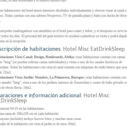
 Dam, la casa Rembrandt y el famoso distrito rojo.
eis habitaciones del hotel tienen interiores diseñados individualmente y ofrecen vistas al canal o
nes. Todas cuentan con una cafetera Nespresso, TV de pantalla plana y baño con ducha de efect
.
uéspedes madrugadores son atendidos en el hotel para comer y beber, y el desayuno se sirve h
2 todos los días. El personal útil del guía turístico lo ayudará a planificar su visita y podrá alquil
letas en la recepción.
scripción de habitaciones:
Hotel Misc EatDrinkSleep
bitaciones Vista Canal: Design, Rembrandt, Afrika:
estas habitaciones cuentan con camas
o "king" (se pueden solicitar camas individuales) y vistas a uno de los canales históricos de
rdam. Todas las habitaciones con vista al canal cuentan con máquinas de ruido blanco que ayu
r. 22m2.
bitaciones Vista Jardín: Wonders, La Primavera, Baroque:
estas habitaciones cuentan con
 tamaño "king", vista a uno de los jardines internos de Ámsterdam y cuarto de baño privado c
 de efecto lluvia. 18m2.
araciones e información adicional:
Hotel Misc
tDrinkSleep
nternet Wi-Fi en las habitaciones.
na cama de 180x220 cm en cada habitación
sayuno (incluido) incluye huevos fritos y muchas otras cosas.
maño de la habitación con vista al jardín es de unos 20m2.