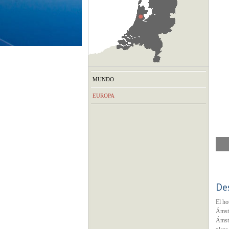
MUNDO
EUROPA
De
El ho
Ámste
Ámste