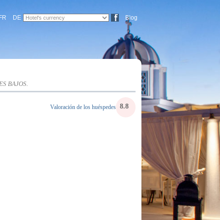
FR
DE
Blog
ES BAJOS
.
8.8
Valoración de los huéspedes