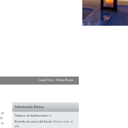
Canal View: Afrika Room
Información Básica:
 en
Número de habitaciones:
6
 de
Período de cierre del hotel:
Abierto todo el
 la
año.