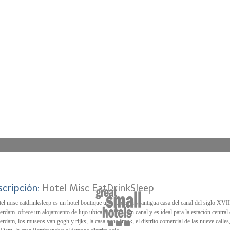
scripción:
Hotel Misc EatDrinkSleep
tel misc eatdrinksleep es un hotel boutique ubicado en una antigua casa del canal del siglo XVII
rdam. ofrece un alojamiento de lujo ubicado junto a un canal y es ideal para la estación central
rdam, los museos van gogh y rijks, la casa anne frank, el distrito comercial de las nueve calles,