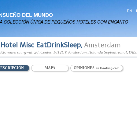
EN
ENSUEÑO DEL MUNDO
NA COLECCIÓN ÚNICA DE PEQUEÑOS HOTELES CON ENCANTO’
Hotel Misc EatDrinkSleep
,
Amsterdam
Kloveniersburgwal, 20
, Center,
1012CV
, Amsterdam,
Holanda Septentrional
,
PAÍS
ESCRIPCIÓN
MAPA
OPINIONES