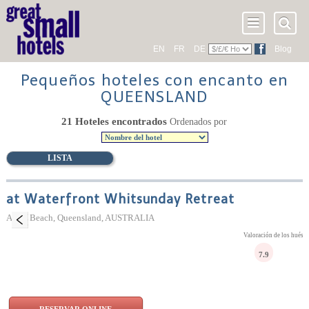
EN
FR
DE
Blog
Pequeños hoteles con encanto en
QUEENSLAND
21 Hoteles encontrados
Ordenados por
LISTA
at Waterfront Whitsunday Retreat
Airlie Beach, Queensland, AUSTRALIA
Valoración de los huésp
7.9