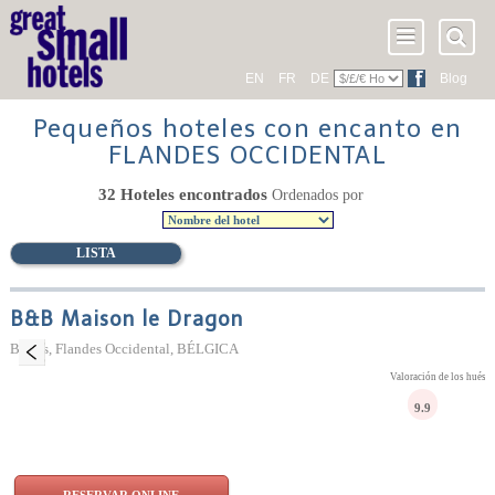
EN
FR
DE
Blog
Pequeños hoteles con encanto en
FLANDES OCCIDENTAL
32 Hoteles encontrados
Ordenados por
LISTA
B&B Maison le Dragon
Brujas, Flandes Occidental, BÉLGICA
Valoración de los huésp
9.9