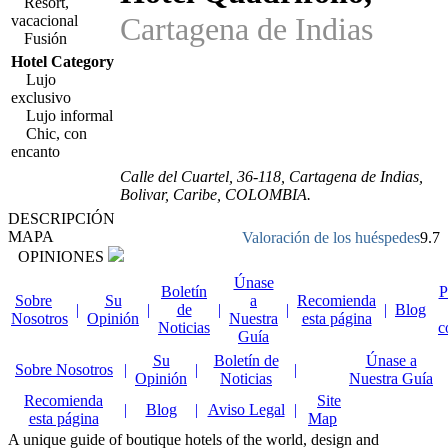
Resort,
Cartagena de Indias
vacacional
Fusión
Hotel Category
Lujo
exclusivo
Lujo informal
Chic, con
encanto
Calle del Cuartel, 36-118
, Cartagena de Indias,
Bolivar
,
Caribe
,
COLOMBIA
.
DESCRIPCIÓN
MAPA
Valoración de los huéspedes
9.7
OPINIONES
Únase
Boletín
P
Sobre
Su
a
Recomienda
|
|
de
|
|
|
Blog
Nosotros
Opinión
Nuestra
esta página
Noticias
c
Guía
Su
Boletín de
Únase a
Sobre Nosotros
|
|
|
Opinión
Noticias
Nuestra Guía
Recomienda
Site
|
Blog
|
Aviso Legal
|
esta página
Map
A unique guide of boutique hotels of the world, design and