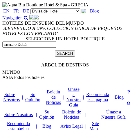
EN
FR
DE
Blog
Navigation
HOTELES DE ENSUEÑO DEL MUNDO
'BIENVENIDO A UNA COLECCIÓN ÚNICA DE PEQUEÑOS
HOTELES CON ENCANTO’
SELECCIONE UN HOTEL BOUTIQUE
ÁRBOL DE DESTINOS
MUNDO
ASIA
todos los hoteles
Únase
Boletín
P
Sobre
Su
a
Recomienda
|
|
de
|
|
|
Blog
Nosotros
Opinión
Nuestra
esta página
Noticias
c
Guía
Su
Boletín de
Únase a
Sobre Nosotros
|
|
|
Opinión
Noticias
Nuestra Guía
Recomienda
Site
|
Blog
|
Aviso Legal
|
esta página
Map