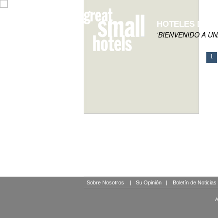
HOTELES DE 
'BIENVENIDO A U
1
Sobre Nosotros
|
Su Opinión
|
Boletín de Noticias
A