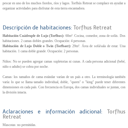
pescar en uno de los muchos fiordos, ríos y lagos. Torfhús Retreat se complace en ayudar a
organizar actividades para disfrutar de esta tierra encantadora.
Descripción de habitaciones:
Torfhus Retreat
Habitación Cuádruple de Lujo (Torfhus):
60m². Cocina, comedor, zona de sofás. Dos
habitaciones. 2 camas dobles grandes. Ocupación: 4 personas.
Habitación de Lujo Doble o Twin (Torfbaer):
29m². Área de sofá/sala de estar. Una
habitación. 1 cama doble grande. Ocupación: 2 personas.
Niños: No se pueden agregar camas supletorias ni cunas. A cada persona adicional (bebé,
niño o adulto) se cobra por noche.
Camas: los tamaños de cama estándar varían de un país a otro. La terminología también
varía: lo que se llama tamaño individual, doble, "queen" o "king" puede tener diferentes
dimensiones en cada país. Con frecuencia en Europa, dos camas individuales se juntan, con
la división intacta.
Aclaraciones e información adicional:
Torfhus
Retreat
Mascotas: no permitidas.