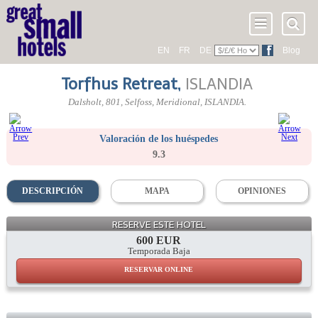
EN
FR
DE
Blog
Torfhus Retreat
,
ISLANDIA
Dalsholt
,
801
, Selfoss,
Meridional
,
ISLANDIA
.
Valoración de los huéspedes
9.3
DESCRIPCIÓN
MAPA
OPINIONES
RESERVE ESTE HOTEL
600 EUR
Temporada Baja
RESERVAR ONLINE