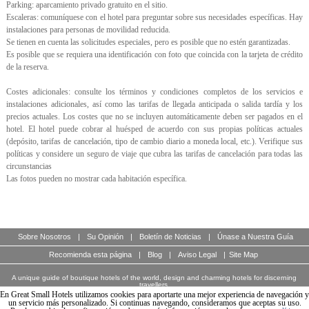
Parking: aparcamiento privado gratuito en el sitio.
Escaleras: comuníquese con el hotel para preguntar sobre sus necesidades específicas. Hay
instalaciones para personas de movilidad reducida.
Se tienen en cuenta las solicitudes especiales, pero es posible que no estén garantizadas.
Es posible que se requiera una identificación con foto que coincida con la tarjeta de crédito
de la reserva.
Costes adicionales: consulte los términos y condiciones completos de los servicios e
instalaciones adicionales, así como las tarifas de llegada anticipada o salida tardía y los
precios actuales. Los costes que no se incluyen automáticamente deben ser pagados en el
hotel. El hotel puede cobrar al huésped de acuerdo con sus propias políticas actuales
(depósito, tarifas de cancelación, tipo de cambio diario a moneda local, etc.). Verifique sus
políticas y considere un seguro de viaje que cubra las tarifas de cancelación para todas las
circunstancias
Las fotos pueden no mostrar cada habitación específica.
Sobre Nosotros
|
Su Opinión
|
Boletín de Noticias
|
Únase a Nuestra Guía
Recomienda esta página
|
Blog
|
Aviso Legal
|
Site Map
A unique guide of boutique hotels of the world, design and charming hotels for discerning
travellers.
© Copyright 2003 - 2026 World Travellers On Line S.L.
En Great Small Hotels utilizamos cookies para aportarte una mejor experiencia de navegación y
un servicio más personalizado. Si continuas navegando, consideramos que aceptas su uso.