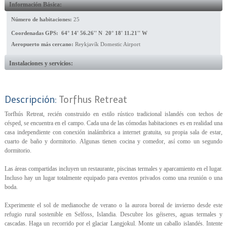
Información Básica:
Número de habitaciones:
25
Coordenadas GPS: 64° 14' 56.26'' N 20° 18' 11.21'' W
Aeropuerto más cercano:
Reykjavík Domestic Airport
Instalaciones y servicios:
Descripción:
Torfhus Retreat
Torfhús Retreat, recién construido en estilo rústico tradicional islandés con techos de
césped, se encuentra en el campo. Cada una de las cómodas habitaciones es en realidad una
casa independiente con conexión inalámbrica a internet gratuita, su propia sala de estar,
cuarto de baño y dormitorio. Algunas tienen cocina y comedor, así como un segundo
dormitorio.
Las áreas compartidas incluyen un restaurante, piscinas termales y aparcamiento en el lugar.
Incluso hay un lugar totalmente equipado para eventos privados como una reunión o una
boda.
Experimente el sol de medianoche de verano o la aurora boreal de invierno desde este
refugio rural sostenible en Selfoss, Islandia. Descubre los géiseres, aguas termales y
cascadas. Haga un recorrido por el glaciar Langjokul. Monte un caballo islandés. Intente