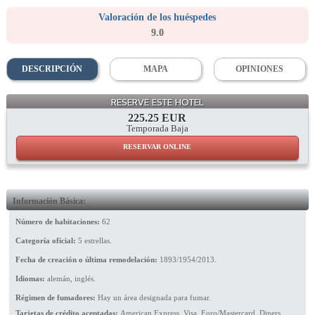
Valoración de los huéspedes
9.0
DESCRIPCIÓN
MAPA
OPINIONES
Facade
RESERVE ESTE HOTEL
225.25 EUR
Temporada Baja
RESERVAR ONLINE
Información Básica:
Número de habitaciones:
62
Categoría oficial:
5 estrellas.
Fecha de creación o última remodelación:
1893/1954/2013.
Idiomas:
alemán, inglés.
Régimen de fumadores:
Hay un área designada para fumar.
Tarjetas de crédito aceptadas:
American Express, Visa, Euro/Mastercard, Diners