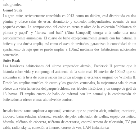
más grandes.
Grand Suite:
La gran suite, recientemente concebida en 2013 como un dúplex, está distribuida en dos
plantas y ofrece salas de estar, dormitorio y comedor independientes, además de una
pequeña cocina. La composición del color en arena y oliva de la colección "biblioteca de
pintura y papel" y "farrow and ball" (Nina Campbell) otorga a la suite una nota
particularmente armoniosa. El cuarto de baño excepcionalmente grande con luz natural, la
bañera y una ducha amplia, así como el aseo de invitados, garantizan la comodidad de un
apartamento de lujo que se puede ampliar a 130m2 mediante dos habitaciones adicionales
conectadas.
Suite Real:
Las históricas habitaciones del último emperador alemán, Frederick II permite que la
historia cobre vida y componga el ambiente de la suite real. El interior de 100m2 que se
encuentra en la lista de conservación histórica alberga el escritorio original de Wilhelm II.
Desde los amplios muebles de cuero y los grandes ventanales, la majestuosa sala de estar
ofrece una vista fantástica del parque Schloss, sus árboles históricos y un campo de golf de
18 hoyos. El amplio cuarto de baño de mármol con luz natural y la combinación de
bañera/ducha ofrece el más alto nivel de confort.
Instalaciones: cama supletoria opcional, ventanas que se pueden abrir, minibar, escritorio,
inodoro, bañera/ducha, albornoz, secador de pelo, calentador de toallas, espejo cosmético,
báscula, teléfono de cabecera, teléfono de escritorio, control remoto de televisión, TV por
cable, radio, sky tv, conexión a internet, correo de voz, LAN inalámbrica.