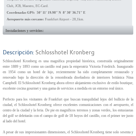
Club, JCB, Maestro, EC-Card.
Coordenadas GPS: 50° 11' 19.98'' N 8° 30' 36.71'' E
Aeropuerto más cercano:
Frankfurt Airport - 28,1km.
Instalaciones y servicios:
Descripción:
Schlosshotel Kronberg
Schlosshotel Kronberg es una magnífica propiedad histórica, construida originalmente
entre 1889 y 1893 como un castillo real para la emperatriz Victoria Friedrich. Inaugurado
en 1954 como un hotel de lujo, recientemente ha sido completamente restaurado y
renovado bajo la dirección de la renombrada diseñadora de interiores británica Nina
Campbell. El Schlosshotel Kronberg ahora ofrece alojamiento exclusivo de estilo boutique,
excelente cocina gourmet y una gama de servicios a medida en un entorno real único.
Perfecto para los visitantes de Frankfurt que buscan tranquilidad lejos del bullicio de la
ciudad, el Schlosshotel Kronberg ofrece excelentes comunicaciones con el aeropuerto, el
centro de la ciudad y la feria. De pie en magníficos terrenos y zonas verdes, los entusiastas
del golf se deleitarán con el campo de golf de 18 hoyos del castillo, con el primer tee justo
al lado del hotel.
A pesar de sus impresionantes dimensiones, el Schlosshotel Kronberg tiene solo sesenta y