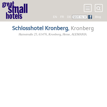
EN
FR
DE
Blog
Schlosshotel Kronberg
,
Kronberg
Hainstraße 25
,
61476
, Kronberg,
Hesse
,
ALEMANIA
.