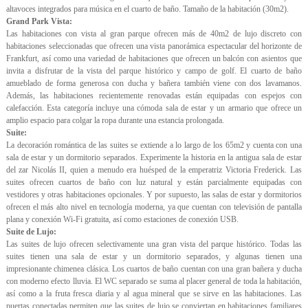
altavoces integrados para música en el cuarto de baño. Tamaño de la habitación (30m2).
Grand Park Vista:
Las habitaciones con vista al gran parque ofrecen más de 40m2 de lujo discreto con
habitaciones seleccionadas que ofrecen una vista panorámica espectacular del horizonte de
Frankfurt, así como una variedad de habitaciones que ofrecen un balcón con asientos que
invita a disfrutar de la vista del parque histórico y campo de golf. El cuarto de baño
amueblado de forma generosa con ducha y bañera también viene con dos lavamanos.
Además, las habitaciones recientemente renovadas están equipadas con espejos con
calefacción. Esta categoría incluye una cómoda sala de estar y un armario que ofrece un
amplio espacio para colgar la ropa durante una estancia prolongada.
Suite:
La decoración romántica de las suites se extiende a lo largo de los 65m2 y cuenta con una
sala de estar y un dormitorio separados. Experimente la historia en la antigua sala de estar
del zar Nicolás II, quien a menudo era huésped de la emperatriz Victoria Frederick. Las
suites ofrecen cuartos de baño con luz natural y están parcialmente equipadas con
vestidores y otras habitaciones opcionales. Y por supuesto, las salas de estar y dormitorios
ofrecen el más alto nivel en tecnología moderna, ya que cuentan con televisión de pantalla
plana y conexión Wi-Fi gratuita, así como estaciones de conexión USB.
Suite de Lujo:
Las suites de lujo ofrecen selectivamente una gran vista del parque histórico. Todas las
suites tienen una sala de estar y un dormitorio separados, y algunas tienen una
impresionante chimenea clásica. Los cuartos de baño cuentan con una gran bañera y ducha
con moderno efecto lluvia. El WC separado se suma al placer general de toda la habitación,
así como a la fruta fresca diaria y al agua mineral que se sirve en las habitaciones. Las
puertas conectadas permiten que las suites de lujo se conviertan en habitaciones familiares