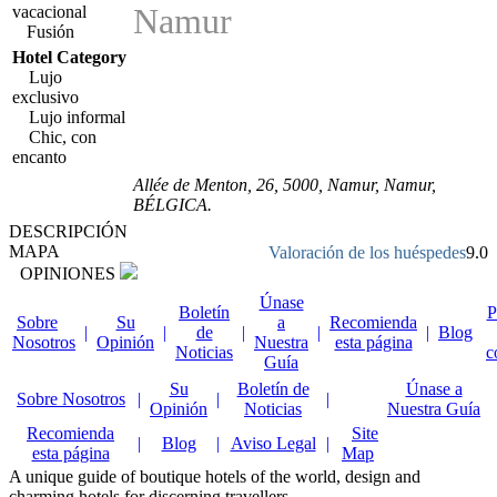
Namur
vacacional
Fusión
Hotel Category
Lujo
exclusivo
Lujo informal
Chic, con
encanto
Allée de Menton, 26
,
5000
, Namur,
Namur
,
BÉLGICA
.
DESCRIPCIÓN
MAPA
Valoración de los huéspedes
9.0
OPINIONES
Únase
Boletín
P
Sobre
Su
a
Recomienda
|
|
de
|
|
|
Blog
Nosotros
Opinión
Nuestra
esta página
Noticias
c
Guía
Su
Boletín de
Únase a
Sobre Nosotros
|
|
|
Opinión
Noticias
Nuestra Guía
Recomienda
Site
|
Blog
|
Aviso Legal
|
esta página
Map
A unique guide of boutique hotels of the world, design and
charming hotels for discerning travellers.