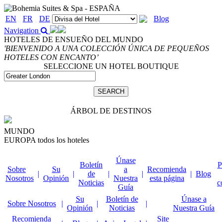
EN
FR
DE
Blog
Navigation
HOTELES DE ENSUEÑO DEL MUNDO
'BIENVENIDO A UNA COLECCIÓN ÚNICA DE PEQUEÑOS
HOTELES CON ENCANTO’
SELECCIONE UN HOTEL BOUTIQUE
ÁRBOL DE DESTINOS
MUNDO
EUROPA
todos los hoteles
Únase
Boletín
P
Sobre
Su
a
Recomienda
|
|
de
|
|
|
Blog
Nosotros
Opinión
Nuestra
esta página
Noticias
c
Guía
Su
Boletín de
Únase a
Sobre Nosotros
|
|
|
Opinión
Noticias
Nuestra Guía
Recomienda
Site