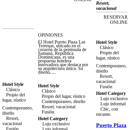
luego dormir a la sombra de
Resort,
los abundantes cocoteros. El
vacacional
hotel es ideal para visitar
bellos parajes locales, como
RESERVAR
las cascadas de limón, que se
encuentran a 20 minutos en
ONLINE
coche. Cayo Levantado de
Samaná está a sólo una hora
de distancia. El exclusivo
OPINIONES
Albachiara Hotel cuenta con
una piscina y una zona de
El Hotel Puerto Plaza Las
Hotel Style
playa privada. Sus 36
Terrenas, ubicado en el
Clásico
apartamentos de lujo, con
corazón de la península de
muebles hechos con hermosa
Propio del
Samaná, República
madera maciza combinan la
Dominicana, es una
lugar, rústico
modernidad con el estilo
propuesta hotelera
tradicional y están equipados
innovadora que destaca por
Contemporaneo,
con todo lo que necesita para
su arquitectura única. Su
diseño
que sus vacaciones en el
diseño, ...
Caribe sean inolvidables.
Resort,
Cada suite/apartamento
vacacional
cuenta con instalaciones de
Hotel Style
Hotel Style
cocina gourmet con una isla
Fusión
Clásico
de cocina y comedor. El
Clásico
Hotel Category
hotel ofrece servicios de
Propio del
Propio del lugar, rústico
masajes, alquiler de coches e
Lujo exclusivo
lugar, rústico
información turística, y un
Contemporaneo, diseño
Lujo informal
bar de aperitivos, que sirve
Resort, vacacional
Contemporaneo,
desayuno y almuerzo
Chic, con
Fusión
completos. En las playas, las
diseño
encanto
actividades para los
Resort,
Hotel Category
huéspedes incluyen kitesurf
vacacional
Lujo exclusivo
o windsurf, buceo de
Puerto Plaza
superficie (snorkel), buceo,
Fusión
Lujo informal