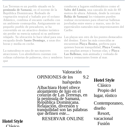
Las Terrenas es un pueblo situado en la
conducen a lugares emblemáticos como el
península de Samaná
, en el noreste de la
Salto del Limón
, una cascada de más de 40
República Dominicana. Rodeado de
metros de altura. Además, desde la cercana
vegetación tropical y bañado por el océano
Bahía de Samaná
los visitantes pueden
Atlántico, combina el encanto caribeño con
realizar excursiones para observar ballenas
un ambiente cosmopolita. Antiguamente un
jorobadas entre enero y marzo, uno de los
pequeño pueblo de pescadores, se ha
espectáculos naturales más impresionantes del
convertido en un atractivo destino turístico
Caribe.
sin perder su esencia natural ni su ambiente
relajado. Su ubicación lo hace ideal para una
Las playas son otro de los puntos destacados
escapada desde
Santo Domingo
, a unas dos
del destino. Entre las más conocidas se
horas y media en coche.
encuentran
Playa Bonita
, perfecta para
quienes buscan tranquilidad;
Playa Cosón
,
La naturaleza es una de sus mayores
con amplias arenas y buenas olas; y
Playa
atracciones. Los alrededores cuentan con
Las Ballenas
, más animada y rodeada de
colinas cubiertas de palmeras, ríos y senderos
bares y restaurantes frente al mar.
que
Valoración
OPINIONES
de los
9.2
Hotel Style
huéspedes
Clásico
Albachiara Hotel ofrece
Propio del
alojamiento de lujo en el
corazón de Las Terrenas, en
lugar, rústico
la península de Samaná,
República Dominicana.
Contemporaneo,
Relajación, diversión y
diseño
tranquilidad son las palabras
Resort,
que definen este...
vacacional
RESERVAR ONLINE
Hotel Style
Fusión
Clásico