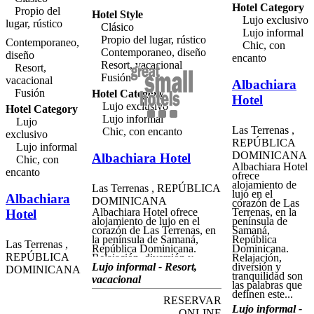
Hotel Category
Propio del
Hotel Style
Lujo exclusivo
lugar, rústico
Clásico
Lujo informal
Propio del lugar, rústico
Contemporaneo,
Chic, con
Contemporaneo, diseño
diseño
encanto
Resort, vacacional
Resort,
Fusión
vacacional
Albachiara
Fusión
Hotel Category
Hotel
Lujo exclusivo
Hotel Category
Lujo informal
Lujo
Las Terrenas ,
Chic, con encanto
exclusivo
REPÚBLICA
Lujo informal
DOMINICANA
Albachiara Hotel
Chic, con
Albachiara Hotel
encanto
ofrece
alojamiento de
Las Terrenas , REPÚBLICA
lujo en el
Albachiara
DOMINICANA
corazón de Las
Albachiara Hotel ofrece
Terrenas, en la
Hotel
alojamiento de lujo en el
península de
corazón de Las Terrenas, en
Samaná,
la península de Samaná,
República
Las Terrenas ,
República Dominicana.
Dominicana.
REPÚBLICA
Relajación, diversión y
Relajación,
tranquilidad son las palabras
Lujo informal - Resort,
diversión y
DOMINICANA
que definen este hotel
tranquilidad son
vacacional
boutique. Los huéspedes
las palabras que
pueden explorar las
definen este...
RESERVAR
hermosas playas y aguas
Lujo informal -
cristalinas de la región, y
ONLINE