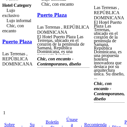
pesca en alta mar de atún o
Chic, con encanto
dorada, equitación,
Hotel Category
Las Terrenas ,
navegación y clases de
Lujo
navegación. Restaurantes,
REPÚBLICA
Puerto Plaza
exclusivo
bares y discotecas en los
DOMINICANA
alrededores.
Lujo informal
El Hotel Puerto
Chic, con
Plaza Las
Las Terrenas , REPÚBLICA
Terrenas,
encanto
DOMINICANA
ubicado en el
El Hotel Puerto Plaza Las
corazón de la
Terrenas, ubicado en el
península de
Puerto Plaza
corazón de la península de
Samaná,
Samaná, República
República
Dominicana, es una
Dominicana, es
Las Terrenas ,
propuesta hotelera
una propuesta
REPÚBLICA
innovadora que destaca por
Chic, con encanto -
hotelera
su arquitectura única. Su
innovadora que
DOMINICANA
Contemporaneo, diseño
diseño, inspirado en la forma
destaca por su
de un barco, combina
arquitectura
elementos náuticos con una
única. Su diseño,
estética contemporánea y
...
tropical, lo que lo hace único
Chic, con
en la región. Esta estructura
transmite la esencia costera
encanto -
de Las Terrenas, creando un
Contemporaneo,
ambiente fresco, elegante y
diseño
relajante para los huéspedes.
El Hotel Puerto Plaza Las
Terrenas cuenta con tres
niveles: en la planta baja, se
1
encuentra una pequeña zona
comercial con tiendas, bares
Únase
y restaurantes, y las
Boletín
P
Sobre
Su
a
Recomienda
habitaciones se ubican en las