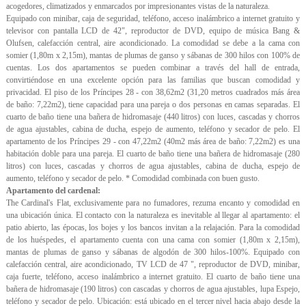
acogedores, climatizados y enmarcados por impresionantes vistas de la naturaleza.
Equipado con minibar, caja de seguridad, teléfono, acceso inalámbrico a internet gratuito y
televisor con pantalla LCD de 42", reproductor de DVD, equipo de música Bang &
Olufsen, calefacción central, aire acondicionado. La comodidad se debe a la cama con
somier (1,80m x 2,15m), mantas de plumas de ganso y sábanas de 300 hilos con 100% de
cuentas. Los dos apartamentos se pueden combinar a través del hall de entrada,
convirtiéndose en una excelente opción para las familias que buscan comodidad y
privacidad. El piso de los Príncipes 28 - con 38,62m2 (31,20 metros cuadrados más área
de baño: 7,22m2), tiene capacidad para una pareja o dos personas en camas separadas. El
cuarto de baño tiene una bañera de hidromasaje (440 litros) con luces, cascadas y chorros
de agua ajustables, cabina de ducha, espejo de aumento, teléfono y secador de pelo. El
apartamento de los Príncipes 29 - con 47,22m2 (40m2 más área de baño: 7,22m2) es una
habitación doble para una pareja. El cuarto de baño tiene una bañera de hidromasaje (280
litros) con luces, cascadas y chorros de agua ajustables, cabina de ducha, espejo de
aumento, teléfono y secador de pelo. * Comodidad combinada con buen gusto.
Apartamento del cardenal:
The Cardinal's Flat, exclusivamente para no fumadores, rezuma encanto y comodidad en
una ubicación única. El contacto con la naturaleza es inevitable al llegar al apartamento: el
patio abierto, las épocas, los bojes y los bancos invitan a la relajación. Para la comodidad
de los huéspedes, el apartamento cuenta con una cama con somier (1,80m x 2,15m),
mantas de plumas de ganso y sábanas de algodón de 300 hilos-100%. Equipado con
calefacción central, aire acondicionado, TV LCD de 47 ", reproductor de DVD, minibar,
caja fuerte, teléfono, acceso inalámbrico a internet gratuito. El cuarto de baño tiene una
bañera de hidromasaje (190 litros) con cascadas y chorros de agua ajustables, lupa Espejo,
teléfono y secador de pelo. Ubicación: está ubicado en el tercer nivel hacia abajo desde la