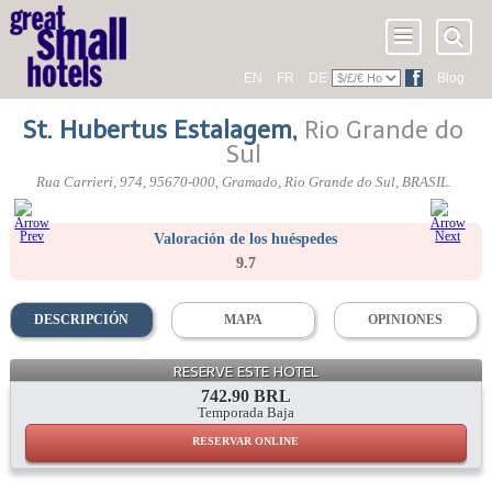
EN
FR
DE
Blog
St. Hubertus Estalagem
,
Rio Grande do
Sul
Rua Carrieri, 974
,
95670-000
, Gramado,
Rio Grande do Sul
,
BRASIL
.
Valoración de los huéspedes
9.7
DESCRIPCIÓN
MAPA
OPINIONES
RESERVE ESTE HOTEL
742.90 BRL
Temporada Baja
RESERVAR ONLINE