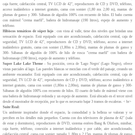
caja fuerte, calefacción central, TV LCD de 42", reproductores de CD y DVD, teléfono,
acceso inalámbrico a internet gratuito, cama con somier (1,80 mx 2,00 m), mantas de
plumas de ganso y 300- Sábanas de algodón 100% con recuento de hilos. El baño cuenta
con mármol "crema marfil", bañera de hidromasaje (190 litros), espejo de aumento y
teléfono.
Hibiscos temáticos de súper lujo
: con vista al valle, tiene dos niveles que brindan una
sensación de espacio. Está equipado con aire acondicionado, calefacción central, caja de
seguridad, TV LCD de 42", reproductores de CD y DVD, teléfono, acceso a internet
inalámbrico gratuito, cama con somier (1,80m x 2,00m), mantas de plumas de ganso y
300- Sábanas de algodón de 100% de hilo de rosca "crema marfil" con bañera de
hidromasaje (190 litros), espejo de aumento y teléfono.
Super Lake Lake Theme
- Su posición, cerca de 'Lago Negro' (Lago Negro), ofrece
vistas parciales al lago. Las paredes blancas se mezclan con el verde del paisaje, creando un
ambiente encantador. Está equipado con aire acondicionado, calefacción central, caja de
seguridad, TV LCD de 42", reproductores de CD y DVD, teléfono, acceso inalámbrico a
internet gratuito, cama con somier (1,80m x 2,00m), mantas de plumas de ganso y 300-
Sábanas de algodón 100% con recuento de hilos. El cuarto de baño de mármol viene con
una bañera de hidromasaje redonda y un espejo de aumento. Está ubicado en el tercer nivel
desde el mostrador de recepción, por lo que es necesario bajar 3 tramos de escaleras. < br>
Suite Real:
Un ambiente inspirador donde el espacio, la comodidad y la belleza se valoran y se
perciben en los detalles más pequeños. Cuenta con dos televisores de plasma de 42" (sala
de estar y dormitorio), reproductores de DVD, sistema estéreo Bang & Olufsen, minibar,
caja fuerte, teléfono, conexión a internet inalámbrica y por cable, aire acondicionado,
calefacción central, cama con somier, tamaño 1, 80m x 2,15m, mantas de plumas de ganso