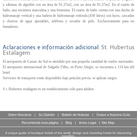
y sábanas de algodón con un área de 91,37m2, con un área de 91,37m2. En el cuarto de
baño, una encimera masculina y una femenina. El cuarto de baño cuenta con una ducha de
hidromasaje vertical y una bañera de hidromasaje redonda (430 litros) con luces, cascadas
y chorros de agua ajustables, teléfono y secador de pelo. Exclusivamente para no
fumadores.
Aclaraciones e información adicional:
St. Hubertus
Estalagem
El aeropuerto de Caxias do Sul es atendido por una pequeña cantidad de vuelos nacionales.
El aeropuerto internacional de Salgado Filho, en Porto Alegre, se encuentra a 114 km del
hotel.
Servicios de transporte están disponibles bajo petición previa. se aplican cargos.
S t. Hubertus estalagem es un establecimiento sólo para adultos.
Sobre Nosotros
|
Su Opinión
|
Boletín de Noticias
|
Únase a Nuestra Guía
Recomienda esta página
|
Blog
|
Aviso Legal
|
Site Map
A unique guide of boutique hotels of the world, design and charming hotels for discerning
travellers.