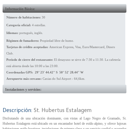
Información Básica:
Número de habitaciones:
30
Categoría oficial:
4 estrellas.
Idiomas:
portugués, inglés.
Régimen de fumadores:
Propiedad libre de humo.
Tarjetas de crédito aceptadas:
American Express, Visa, Euro/Mastercard, Diners
Club.
Período de cierre del restaurante:
El desayuno se sirve de 7:30 a 11:30. La cafetería
está abierta desde las 10:00 a las 23:00.
Coordenadas GPS: 29° 23' 44.42'' S 50° 52' 28.44'' W
Aeropuerto más cercano:
Caxias do Sul Airport - 64,6km.
Instalaciones y servicios:
Descripción:
St. Hubertus Estalagem
Disfrutando de una ubicación dominante, con vistas al Lago Negro de Gramado, St.
Hubertus Estalagem está ubicado en un encantador hotel de estilo alpino, y ofrece lujosas
habitaciones estilo boutique, instalaciones de primera clase y un servicio cordial y acogedor