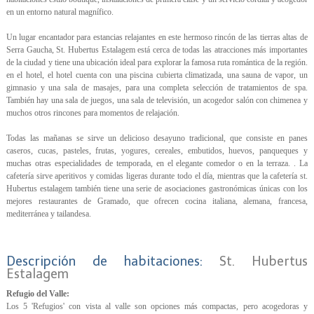
en un entorno natural magnífico.
Un lugar encantador para estancias relajantes en este hermoso rincón de las tierras altas de
Serra Gaucha, St. Hubertus Estalagem está cerca de todas las atracciones más importantes
de la ciudad y tiene una ubicación ideal para explorar la famosa ruta romántica de la región.
en el hotel, el hotel cuenta con una piscina cubierta climatizada, una sauna de vapor, un
gimnasio y una sala de masajes, para una completa selección de tratamientos de spa.
También hay una sala de juegos, una sala de televisión, un acogedor salón con chimenea y
muchos otros rincones para momentos de relajación.
Todas las mañanas se sirve un delicioso desayuno tradicional, que consiste en panes
caseros, cucas, pasteles, frutas, yogures, cereales, embutidos, huevos, panqueques y
muchas otras especialidades de temporada, en el elegante comedor o en la terraza. . La
cafetería sirve aperitivos y comidas ligeras durante todo el día, mientras que la cafetería st.
Hubertus estalagem también tiene una serie de asociaciones gastronómicas únicas con los
mejores restaurantes de Gramado, que ofrecen cocina italiana, alemana, francesa,
mediterránea y tailandesa.
Descripción de habitaciones:
St. Hubertus
Estalagem
Refugio del Valle:
Los 5 'Refugios' con vista al valle son opciones más compactas, pero acogedoras y