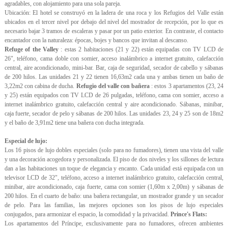
agradables, con alojamiento para una sola pareja.
Ubicación: El hotel se construyó en la ladera de una roca y los Refugios del Valle están
ubicados en el tercer nivel por debajo del nivel del mostrador de recepción, por lo que es
necesario bajar 3 tramos de escaleras y pasar por un patio exterior. En contraste, el contacto
encantador con la naturaleza: épocas, bojes y bancos que invitan al descanso.
Refuge of the Valley
: estas 2 habitaciones (21 y 22) están equipadas con TV LCD de
26", teléfono, cama doble con somier, acceso inalámbrico a internet gratuito, calefacción
central, aire acondicionado, mini-bar. Bar, caja de seguridad, secador de cabello y sábanas
de 200 hilos. Las unidades 21 y 22 tienen 16,63m2 cada una y ambas tienen un baño de
3,22m2 con cabina de ducha.
Refugio del valle con bañera
: estos 3 apartamentos (23, 24
y 25) están equipados con TV LCD de 26 pulgadas, teléfono, cama con somier, acceso a
internet inalámbrico gratuito, calefacción central y aire acondicionado. Sábanas, minibar,
caja fuerte, secador de pelo y sábanas de 200 hilos. Las unidades 23, 24 y 25 son de 18m2
y el baño de 3,91m2 tiene una bañera con ducha integrada.
Especial de lujo:
Los 16 pisos de lujo dobles especiales (solo para no fumadores), tienen una vista del valle
y una decoración acogedora y personalizada. El piso de dos niveles y los sillones de lectura
dan a las habitaciones un toque de elegancia y encanto. Cada unidad está equipada con un
televisor LCD de 32", teléfono, acceso a internet inalámbrico gratuito, calefacción central,
minibar, aire acondicionado, caja fuerte, cama con somier (1,60m x 2,00m) y sábanas de
200 hilos. En el cuarto de baño: una bañera rectangular, un mostrador grande y un secador
de pelo. Para las familias, las mejores opciones son los pisos de lujo especiales
conjugados, para armonizar el espacio, la comodidad y la privacidad.
Prince's Flats:
Los apartamentos del Príncipe, exclusivamente para no fumadores, ofrecen ambientes