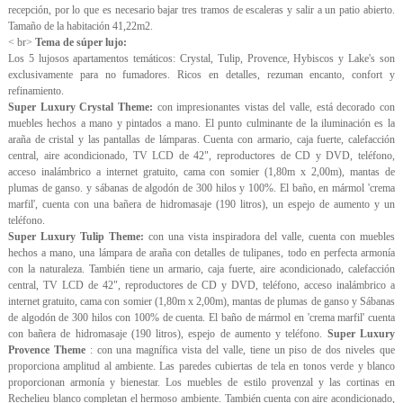
recepción, por lo que es necesario bajar tres tramos de escaleras y salir a un patio abierto.
Tamaño de la habitación 41,22m2.
< br>
Tema de súper lujo:
Los 5 lujosos apartamentos temáticos: Crystal, Tulip, Provence, Hybiscos y Lake's son
exclusivamente para no fumadores. Ricos en detalles, rezuman encanto, confort y
refinamiento.
Super Luxury Crystal Theme:
con impresionantes vistas del valle, está decorado con
muebles hechos a mano y pintados a mano. El punto culminante de la iluminación es la
araña de cristal y las pantallas de lámparas. Cuenta con armario, caja fuerte, calefacción
central, aire acondicionado, TV LCD de 42", reproductores de CD y DVD, teléfono,
acceso inalámbrico a internet gratuito, cama con somier (1,80m x 2,00m), mantas de
plumas de ganso. y sábanas de algodón de 300 hilos y 100%. El baño, en mármol 'crema
marfil', cuenta con una bañera de hidromasaje (190 litros), un espejo de aumento y un
teléfono.
Super Luxury Tulip Theme:
con una vista inspiradora del valle, cuenta con muebles
hechos a mano, una lámpara de araña con detalles de tulipanes, todo en perfecta armonía
con la naturaleza. También tiene un armario, caja fuerte, aire acondicionado, calefacción
central, TV LCD de 42", reproductores de CD y DVD, teléfono, acceso inalámbrico a
internet gratuito, cama con somier (1,80m x 2,00m), mantas de plumas de ganso y Sábanas
de algodón de 300 hilos con 100% de cuenta. El baño de mármol en 'crema marfil' cuenta
con bañera de hidromasaje (190 litros), espejo de aumento y teléfono.
Super Luxury
Provence Theme
: con una magnífica vista del valle, tiene un piso de dos niveles que
proporciona amplitud al ambiente. Las paredes cubiertas de tela en tonos verde y blanco
proporcionan armonía y bienestar. Los muebles de estilo provenzal y las cortinas en
Rechelieu blanco completan el hermoso ambiente. También cuenta con aire acondicionado,