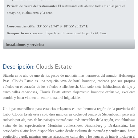
Período de cierre del restaurante:
El restaurante está abierto todos los días para el
desayuno, el almuerzo y la cena.
Coordenadas GPS: 33° 55' 23.74'' S 18° 55' 28.35'' E
Aeropuerto más cercano:
Cape Town International Airport - 41,7km.
Instalaciones y servicios:
Descripción:
Clouds Estate
Situada en lo alto de uno de los pasos de montaña más hermosos del mundo, Helshoogte
Pass, Clouds Estate es una pequeña joya de hotel boutique, rodeada por sus propios
viñedos en el corazón de los viñedos Stellenbosch. Con solo siete habitaciones de lujo y
cinco villas espaciosas, Clouds Estate ofrece alojamiento boutique exclusivo, excelente
comida y buen vino en un entorno natural inigualable.
Un lugar maravilloso para estancias relajantes en esta hermosa región de la provincia del
Cabo, Clouds Estate está a solo diez minutos en coche del centro de Stellenbosch, pero está
rodeado por algunos de los paisajes montañosos más increíbles de la región, con fabulosas
vistas de las espectaculares Montañas Jonkershoek Simonsberg y Drakenstein.. Las
actividades al aire libre disponibles varían desde ciclismo de montaña y senderismo, hasta
equitación y golf, mientras que las atracciones culturales y los lugares de interés incluyen el