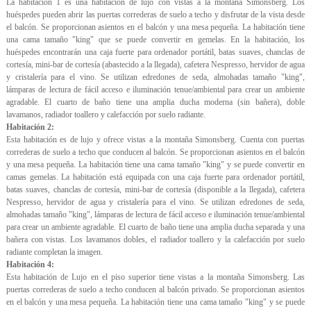
La habitación 1 es una habitación de lujo con vistas a la montaña Simonsberg. Los
huéspedes pueden abrir las puertas correderas de suelo a techo y disfrutar de la vista desde
el balcón. Se proporcionan asientos en el balcón y una mesa pequeña. La habitación tiene
una cama tamaño "king" que se puede convertir en gemelas. En la habitación, los
huéspedes encontrarán una caja fuerte para ordenador portátil, batas suaves, chanclas de
cortesía, mini-bar de cortesía (abastecido a la llegada), cafetera Nespresso, hervidor de agua
y cristalería para el vino. Se utilizan edredones de seda, almohadas tamaño "king",
lámparas de lectura de fácil acceso e iluminación tenue/ambiental para crear un ambiente
agradable. El cuarto de baño tiene una amplia ducha moderna (sin bañera), doble
lavamanos, radiador toallero y calefacción por suelo radiante.
Habitación 2:
Esta habitación es de lujo y ofrece vistas a la montaña Simonsberg. Cuenta con puertas
correderas de suelo a techo que conducen al balcón. Se proporcionan asientos en el balcón
y una mesa pequeña. La habitación tiene una cama tamaño "king" y se puede convertir en
camas gemelas. La habitación está equipada con una caja fuerte para ordenador portátil,
batas suaves, chanclas de cortesía, mini-bar de cortesía (disponible a la llegada), cafetera
Nespresso, hervidor de agua y cristalería para el vino. Se utilizan edredones de seda,
almohadas tamaño "king", lámparas de lectura de fácil acceso e iluminación tenue/ambiental
para crear un ambiente agradable. El cuarto de baño tiene una amplia ducha separada y una
bañera con vistas. Los lavamanos dobles, el radiador toallero y la calefacción por suelo
radiante completan la imagen.
Habitación 4:
Esta habitación de Lujo en el piso superior tiene vistas a la montaña Simonsberg. Las
puertas correderas de suelo a techo conducen al balcón privado. Se proporcionan asientos
en el balcón y una mesa pequeña. La habitación tiene una cama tamaño "king" y se puede