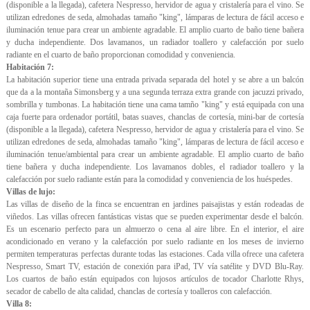
(disponible a la llegada), cafetera Nespresso, hervidor de agua y cristalería para el vino. Se
utilizan edredones de seda, almohadas tamaño "king", lámparas de lectura de fácil acceso e
iluminación tenue para crear un ambiente agradable. El amplio cuarto de baño tiene bañera
y ducha independiente. Dos lavamanos, un radiador toallero y calefacción por suelo
radiante en el cuarto de baño proporcionan comodidad y conveniencia.
Habitación 7:
La habitación superior tiene una entrada privada separada del hotel y se abre a un balcón
que da a la montaña Simonsberg y a una segunda terraza extra grande con jacuzzi privado,
sombrilla y tumbonas. La habitación tiene una cama tamño "king" y está equipada con una
caja fuerte para ordenador portátil, batas suaves, chanclas de cortesía, mini-bar de cortesía
(disponible a la llegada), cafetera Nespresso, hervidor de agua y cristalería para el vino. Se
utilizan edredones de seda, almohadas tamaño "king", lámparas de lectura de fácil acceso e
iluminación tenue/ambiental para crear un ambiente agradable. El amplio cuarto de baño
tiene bañera y ducha independiente. Los lavamanos dobles, el radiador toallero y la
calefacción por suelo radiante están para la comodidad y conveniencia de los huéspedes.
Villas de lujo:
Las villas de diseño de la finca se encuentran en jardines paisajistas y están rodeadas de
viñedos. Las villas ofrecen fantásticas vistas que se pueden experimentar desde el balcón.
Es un escenario perfecto para un almuerzo o cena al aire libre. En el interior, el aire
acondicionado en verano y la calefacción por suelo radiante en los meses de invierno
permiten temperaturas perfectas durante todas las estaciones. Cada villa ofrece una cafetera
Nespresso, Smart TV, estación de conexión para iPad, TV vía satélite y DVD Blu-Ray.
Los cuartos de baño están equipados con lujosos artículos de tocador Charlotte Rhys,
secador de cabello de alta calidad, chanclas de cortesía y toalleros con calefacción.
Villa 8: