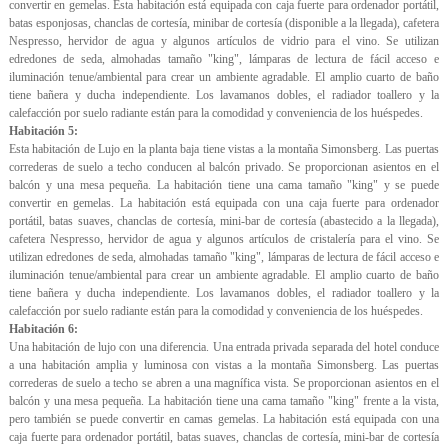
convertir en gemelas. Esta habitación está equipada con caja fuerte para ordenador portátil,
batas esponjosas, chanclas de cortesía, minibar de cortesía (disponible a la llegada), cafetera
Nespresso, hervidor de agua y algunos artículos de vidrio para el vino. Se utilizan
edredones de seda, almohadas tamaño "king", lámparas de lectura de fácil acceso e
iluminación tenue/ambiental para crear un ambiente agradable. El amplio cuarto de baño
tiene bañera y ducha independiente. Los lavamanos dobles, el radiador toallero y la
calefacción por suelo radiante están para la comodidad y conveniencia de los huéspedes.
Habitación 5:
Esta habitación de Lujo en la planta baja tiene vistas a la montaña Simonsberg. Las puertas
correderas de suelo a techo conducen al balcón privado. Se proporcionan asientos en el
balcón y una mesa pequeña. La habitación tiene una cama tamaño "king" y se puede
convertir en gemelas. La habitación está equipada con una caja fuerte para ordenador
portátil, batas suaves, chanclas de cortesía, mini-bar de cortesía (abastecido a la llegada),
cafetera Nespresso, hervidor de agua y algunos artículos de cristalería para el vino. Se
utilizan edredones de seda, almohadas tamaño "king", lámparas de lectura de fácil acceso e
iluminación tenue/ambiental para crear un ambiente agradable. El amplio cuarto de baño
tiene bañera y ducha independiente. Los lavamanos dobles, el radiador toallero y la
calefacción por suelo radiante están para la comodidad y conveniencia de los huéspedes.
Habitación 6:
Una habitación de lujo con una diferencia. Una entrada privada separada del hotel conduce
a una habitación amplia y luminosa con vistas a la montaña Simonsberg. Las puertas
correderas de suelo a techo se abren a una magnífica vista. Se proporcionan asientos en el
balcón y una mesa pequeña. La habitación tiene una cama tamaño "king" frente a la vista,
pero también se puede convertir en camas gemelas. La habitación está equipada con una
caja fuerte para ordenador portátil, batas suaves, chanclas de cortesía, mini-bar de cortesía