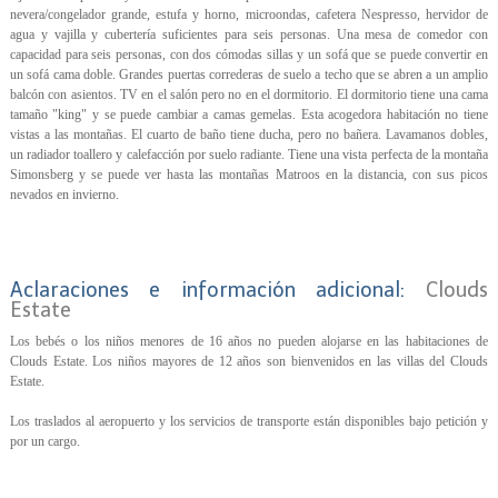
nevera/congelador grande, estufa y horno, microondas, cafetera Nespresso, hervidor de
agua y vajilla y cubertería suficientes para seis personas. Una mesa de comedor con
capacidad para seis personas, con dos cómodas sillas y un sofá que se puede convertir en
un sofá cama doble. Grandes puertas correderas de suelo a techo que se abren a un amplio
balcón con asientos. TV en el salón pero no en el dormitorio. El dormitorio tiene una cama
tamaño "king" y se puede cambiar a camas gemelas. Esta acogedora habitación no tiene
vistas a las montañas. El cuarto de baño tiene ducha, pero no bañera. Lavamanos dobles,
un radiador toallero y calefacción por suelo radiante. Tiene una vista perfecta de la montaña
Simonsberg y se puede ver hasta las montañas Matroos en la distancia, con sus picos
nevados en invierno.
Aclaraciones e información adicional:
Clouds
Estate
Los bebés o los niños menores de 16 años no pueden alojarse en las habitaciones de
Clouds Estate. Los niños mayores de 12 años son bienvenidos en las villas del Clouds
Estate.
Los traslados al aeropuerto y los servicios de transporte están disponibles bajo petición y
por un cargo.