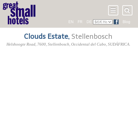
EN
FR
DE
Blog
Clouds Estate
,
Stellenbosch
Helshoogte Road
,
7600
, Stellenbosch,
Occidental del Cabo
,
SUDÁFRICA
.