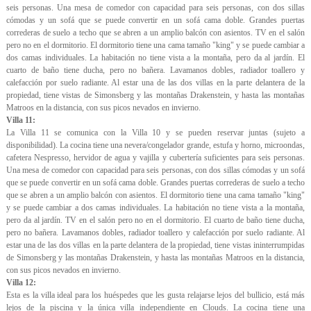
seis personas. Una mesa de comedor con capacidad para seis personas, con dos sillas
cómodas y un sofá que se puede convertir en un sofá cama doble. Grandes puertas
correderas de suelo a techo que se abren a un amplio balcón con asientos. TV en el salón
pero no en el dormitorio. El dormitorio tiene una cama tamaño "king" y se puede cambiar a
dos camas individuales. La habitación no tiene vista a la montaña, pero da al jardín. El
cuarto de baño tiene ducha, pero no bañera. Lavamanos dobles, radiador toallero y
calefacción por suelo radiante. Al estar una de las dos villas en la parte delantera de la
propiedad, tiene vistas de Simonsberg y las montañas Drakenstein, y hasta las montañas
Matroos en la distancia, con sus picos nevados en invierno.
Villa 11:
La Villa 11 se comunica con la Villa 10 y se pueden reservar juntas (sujeto a
disponibilidad). La cocina tiene una nevera/congelador grande, estufa y horno, microondas,
cafetera Nespresso, hervidor de agua y vajilla y cubertería suficientes para seis personas.
Una mesa de comedor con capacidad para seis personas, con dos sillas cómodas y un sofá
que se puede convertir en un sofá cama doble. Grandes puertas correderas de suelo a techo
que se abren a un amplio balcón con asientos. El dormitorio tiene una cama tamaño "king"
y se puede cambiar a dos camas individuales. La habitación no tiene vista a la montaña,
pero da al jardín. TV en el salón pero no en el dormitorio. El cuarto de baño tiene ducha,
pero no bañera. Lavamanos dobles, radiador toallero y calefacción por suelo radiante. Al
estar una de las dos villas en la parte delantera de la propiedad, tiene vistas ininterrumpidas
de Simonsberg y las montañas Drakenstein, y hasta las montañas Matroos en la distancia,
con sus picos nevados en invierno.
Villa 12:
Esta es la villa ideal para los huéspedes que les gusta relajarse lejos del bullicio, está más
lejos de la piscina y la única villa independiente en Clouds. La cocina tiene una