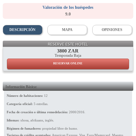
Valoración de los huéspedes
9.0
DESCRIPCIÓN
MAPA
OPINIONES
Living Room
RESERVE ESTE HOTEL
3800 ZAR
Temporada Baja
RESERVAR ONLINE
Información Básica:
Número de habitaciones:
12
Categoría oficial:
5 estrellas.
Fecha de creación o última remodelación:
2000/2016.
Idiomas:
xhosa, afrikaans, inglés.
Régimen de fumadores:
propiedad libre de humo.
Tarjetas de crédito aceptadas:
American Express, Visa, Euro/Mastercard, Maestro.