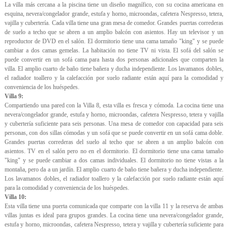
La villa más cercana a la piscina tiene un diseño magnífico, con su cocina americana en
esquina, nevera/congelador grande, estufa y horno, microondas, cafetera Nespresso, tetera,
vajilla y cubertería. Cada villa tiene una gran mesa de comedor. Grandes puertas correderas
de suelo a techo que se abren a un amplio balcón con asientos. Hay un televisor y un
reproductor de DVD en el salón. El dormitorio tiene una cama tamaño "king" y se puede
cambiar a dos camas gemelas. La habitación no tiene TV ni vista. El sofá del salón se
puede convertir en un sofá cama para hasta dos personas adicionales que comparten la
villa. El amplio cuarto de baño tiene bañera y ducha independiente. Los lavamanos dobles,
el radiador toallero y la calefacción por suelo radiante están aquí para la comodidad y
conveniencia de los huéspedes.
Villa 9:
Compartiendo una pared con la Villa 8, esta villa es fresca y cómoda. La cocina tiene una
nevera/congelador grande, estufa y horno, microondas, cafetera Nespresso, tetera y vajilla
y cubertería suficiente para seis personas. Una mesa de comedor con capacidad para seis
personas, con dos sillas cómodas y un sofá que se puede convertir en un sofá cama doble.
Grandes puertas correderas del suelo al techo que se abren a un amplio balcón con
asientos. TV en el salón pero no en el dormitorio. El dormitorio tiene una cama tamaño
"king" y se puede cambiar a dos camas individuales. El dormitorio no tiene vistas a la
montaña, pero da a un jardín. El amplio cuarto de baño tiene bañera y ducha independiente.
Los lavamanos dobles, el radiador toallero y la calefacción por suelo radiante están aquí
para la comodidad y conveniencia de los huéspedes.
Villa 10:
Esta villa tiene una puerta comunicada que comparte con la villa 11 y la reserva de ambas
villas juntas es ideal para grupos grandes. La cocina tiene una nevera/congelador grande,
estufa y horno, microondas, cafetera Nespresso, tetera y vajilla y cubertería suficiente para