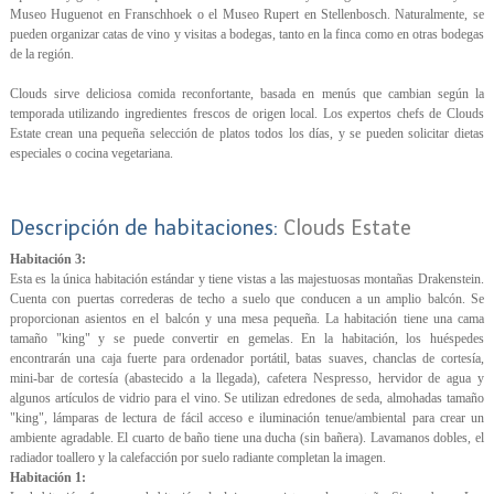
Museo Huguenot en Franschhoek o el Museo Rupert en Stellenbosch. Naturalmente, se
pueden organizar catas de vino y visitas a bodegas, tanto en la finca como en otras bodegas
de la región.
Clouds sirve deliciosa comida reconfortante, basada en menús que cambian según la
temporada utilizando ingredientes frescos de origen local. Los expertos chefs de Clouds
Estate crean una pequeña selección de platos todos los días, y se pueden solicitar dietas
especiales o cocina vegetariana.
Descripción de habitaciones:
Clouds Estate
Habitación 3:
Esta es la única habitación estándar y tiene vistas a las majestuosas montañas Drakenstein.
Cuenta con puertas correderas de techo a suelo que conducen a un amplio balcón. Se
proporcionan asientos en el balcón y una mesa pequeña. La habitación tiene una cama
tamaño "king" y se puede convertir en gemelas. En la habitación, los huéspedes
encontrarán una caja fuerte para ordenador portátil, batas suaves, chanclas de cortesía,
mini-bar de cortesía (abastecido a la llegada), cafetera Nespresso, hervidor de agua y
algunos artículos de vidrio para el vino. Se utilizan edredones de seda, almohadas tamaño
"king", lámparas de lectura de fácil acceso e iluminación tenue/ambiental para crear un
ambiente agradable. El cuarto de baño tiene una ducha (sin bañera). Lavamanos dobles, el
radiador toallero y la calefacción por suelo radiante completan la imagen.
Habitación 1: