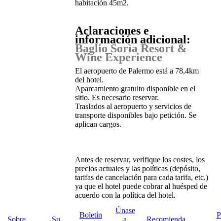
habitación 45m2.
Aclaraciones e
información adicional:
Baglio Sorìa Resort &
Wine Experience
El aeropuerto de Palermo está a 78,4km
del hotel.
Aparcamiento gratuito disponible en el
sitio. Es necesario reservar.
Traslados al aeropuerto y servicios de
transporte disponibles bajo petición. Se
aplican cargos.
Antes de reservar, verifique los costes, los
precios actuales y las políticas (depósito,
tarifas de cancelación para cada tarifa, etc.)
ya que el hotel puede cobrar al huésped de
acuerdo con la política del hotel.
Únase
Boletín
P
Sobre
Su
a
Recomienda