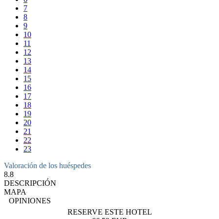
7
8
9
10
11
12
13
14
15
16
17
18
19
20
21
22
23
Valoración de los huéspedes
8.8
DESCRIPCIÓN
MAPA
OPINIONES
RESERVE ESTE HOTEL