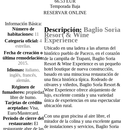
66.53 EUR
Temporada Baja
RESERVAR ONLINE
Información Básica:
Descripción:
Baglio Sorìa
Número de
Resort & Wine
habitaciones:
11
Experience
Categoría oficial:
4
estrellas.
Ubicado en una ladera a las afueras del
Fecha de creación o
histórico pueblo de Paceco, en el corazón
última remodelación:
de la campiña de Trapani, Baglio Soria
2015.
Resort & Wine Experience es un pequeño
hotel boutique de nueva construcción,
Idiomas:
italiano,
basado en una minuciosa restauración de
inglés, francés,
una finca histórica típica. Rodeado de
alemán.
olivares y viñedos, Baglio Sorìa Resort &
Régimen de
Wine Experience ofrece alojamiento de
fumadores:
propiedad
lujo, excelente comida y una variedad
libre de humo.
única de experiencias en una espectacular
Tarjetas de crédito
ubicación rural.
aceptadas:
Visa,
Euro/Mastercard.
Con una gran piscina al aire libre, el
Período de cierre del
mirador de la colina y una excelente gama
restaurante:
El
de instalaciones y servicios, Baglio Soria
restaurante abre de las