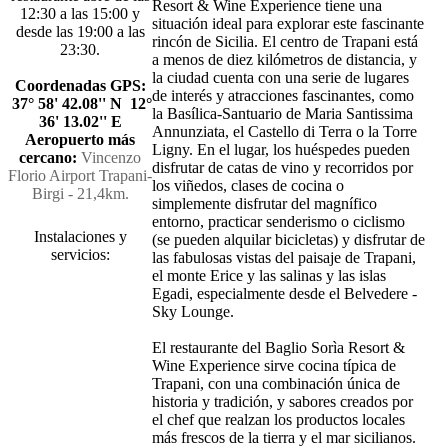
Resort & Wine Experience tiene una
12:30 a las 15:00 y
situación ideal para explorar este fascinante
desde las 19:00 a las
rincón de Sicilia. El centro de Trapani está
23:30.
a menos de diez kilómetros de distancia, y
la ciudad cuenta con una serie de lugares
Coordenadas GPS:
de interés y atracciones fascinantes, como
37° 58' 42.08'' N 12°
la Basílica-Santuario de Maria Santissima
36' 13.02'' E
Annunziata, el Castello di Terra o la Torre
Aeropuerto más
Ligny. En el lugar, los huéspedes pueden
cercano:
Vincenzo
disfrutar de catas de vino y recorridos por
Florio Airport Trapani-
los viñedos, clases de cocina o
Birgi - 21,4km.
simplemente disfrutar del magnífico
entorno, practicar senderismo o ciclismo
Instalaciones y
(se pueden alquilar bicicletas) y disfrutar de
servicios:
las fabulosas vistas del paisaje de Trapani,
el monte Erice y las salinas y las islas
Egadi, especialmente desde el Belvedere -
Sky Lounge.
El restaurante del Baglio Sorìa Resort &
Wine Experience sirve cocina típica de
Trapani, con una combinación única de
historia y tradición, y sabores creados por
el chef que realzan los productos locales
más frescos de la tierra y el mar sicilianos.