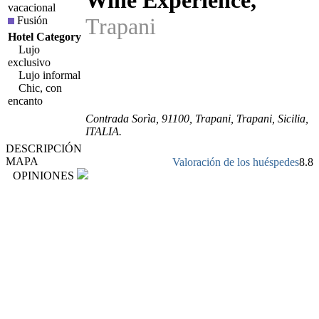
Wine Experience
,
vacacional
Trapani
Fusión
Hotel Category
Lujo
exclusivo
Lujo informal
Chic, con
encanto
Contrada Sorìa
,
91100
, Trapani,
Trapani
,
Sicilia
,
ITALIA
.
DESCRIPCIÓN
MAPA
Valoración de los huéspedes
8.8
OPINIONES