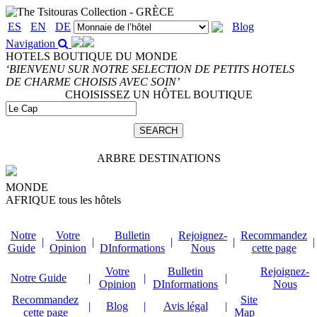
ES
EN
DE
Blog
Navigation
HOTELS BOUTIQUE DU MONDE
‘BIENVENU SUR NOTRE SELECTION DE PETITS HOTELS
DE CHARME CHOISIS AVEC SOIN’
CHOISISSEZ UN HÔTEL BOUTIQUE
ARBRE DESTINATIONS
MONDE
AFRIQUE
tous les hôtels
Notre
Votre
Bulletin
Rejoignez-
Recommandez
|
|
|
|
|
Guide
Opinion
DInformations
Nous
cette page
Votre
Bulletin
Rejoignez-
Notre Guide
|
|
|
Opinion
DInformations
Nous
Recommandez
Site
|
Blog
|
Avis légal
|
cette page
Map