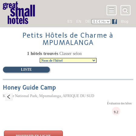
ES
EN
DE
Blog
Petits Hôtels de Charme à
MPUMALANGA
1 hôtels trouvés
Classer selon
LISTE
Honey Guide Camp
Kruger National Park, Mpumalanga, AFRIQUE DU SUD
Évaluation des hôtes
9.2