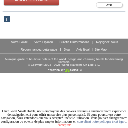
RESERVER EN LIGNE
AVIS
1
Notre Guide
|
Votre Opinion
|
Bulletin DInformations
|
Rejoignez-Nous
Recommandez cette page
|
Blog
|
Avis légal
|
Site Map
A unique guide of boutique hotels of the world, design and charming hotels for discerning
travellers.
© Copyright 2003 - 2026 World Travellers On Line S.L.
Chez Great Small Hotels, nous employons des cookies destinés à améliorer votre expérience
de navigation et à vous offrir un service plus personnalisé. Si vous poursuivez votre
navigation, nous entendons que vous acceptez une telle utilisation. Vous pouvez changer votre
configuration ou obtenir de plus amples informations en
consultant notre politique à cet égard
.
Accepter