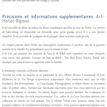
donnant une vue spectaculaire du village d'Ascona.
Précisions et informations supplementaires:
Art-
Hotel-Riposo
Il est possible de dîner au milieu du décor romantique qu'offre la cour de l'hôtel. Un service
de babysitting est disponible sur demande ainsi qu'un garage privé. Il y a une piscine
chauffée. Il est possible de pratiquer de la plongée dans la rivière toute proche.
On respire partout dans l'hôtel une atmosphère chaleureuse et positive, née de la passion
nourrie de la famille des propriétaires pour la nature et l'art.
Une fois par semaine des concerts de Jazz et de R&B sont organisés au cours desquels
sont servis des apéritifs. Groupe de Jazz et R&B : The Bad Boys Society Band, une
musique que peut écouter et apprécier toute la famille.
Evénements culturels et Musées alentour :
Ascona est riche en musées et en particulier le très célèbre Museo Communale di Arte
Moderna de la Via Borgo (expositions temporaires d'art moderne) ainsi que la villa
fondatrice des théosophistes : la Casa Anatta. Photographies et objets divers se succèdent
dans 18 petites salles, formant une fascinante exposition pour tous ceux intéressés par les
sciences humaines et sociales. Au musée Epper vous pourrez admirer des sculptures de
bois et des dessins de style expressionniste. Les salles de la Casa Serodine abritent une
collection de trésors de l'art antique. Sur le Monte Veritá vous pourrez visiter l'un des
premiers édifices de l'architecture Bauhaus en Suisse. Vous pouvez également admirer une