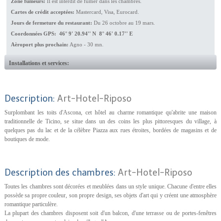
Zone fumeurs:
Il est interdit de fumer dans les chambres.
Cartes de crédit acceptées:
Mastercard, Visa, Eurocard.
Jours de fermeture du restaurant:
Du 26 octobre au 19 mars.
Coordonnées GPS: 46° 9' 20.94'' N 8° 46' 0.17'' E
Aèroport plus prochain:
Agno - 30 mn.
Installations et services:
Description:
Art-Hotel-Riposo
Surplombant les toits d'Ascona, cet hôtel au charme romantique qu'abrite une maison
traditionnelle de Ticino, se situe dans un des coins les plus pittoresques du village, à
quelques pas du lac et de la célèbre Piazza aux rues étroites, bordées de magasins et de
boutiques de mode.
Description des chambres:
Art-Hotel-Riposo
Toutes les chambres sont décorées et meublées dans un style unique. Chacune d'entre elles
possède sa propre couleur, son propre design, ses objets d'art qui y créent une atmosphère
romantique particulère.
La plupart des chambres disposent soit d'un balcon, d'une terrasse ou de portes-fenêtres