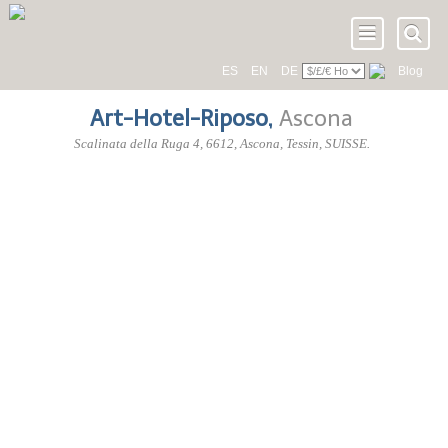
ES
EN
DE
Blog
Art-Hotel-Riposo
,
Ascona
Scalinata della Ruga 4
,
6612
, Ascona,
Tessin
,
SUISSE
.