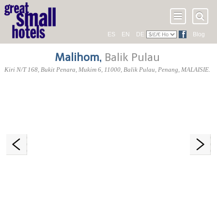
ES
EN
DE
Blog
Malihom
,
Balik Pulau
Kiri N/T 168, Bukit Penara, Mukim 6
,
11000
, Balik Pulau,
Penang
,
MALAISIE
.