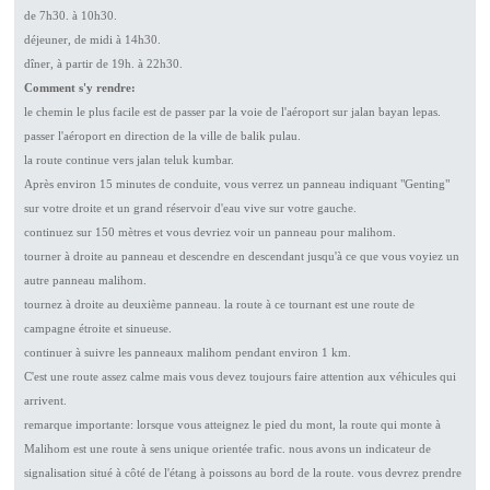
de 7h30. à 10h30.
déjeuner, de midi à 14h30.
dîner, à partir de 19h. à 22h30.
Comment s'y rendre:
le chemin le plus facile est de passer par la voie de l'aéroport sur jalan bayan lepas.
passer l'aéroport en direction de la ville de balik pulau.
la route continue vers jalan teluk kumbar.
Après environ 15 minutes de conduite, vous verrez un panneau indiquant "Genting"
sur votre droite et un grand réservoir d'eau vive sur votre gauche.
continuez sur 150 mètres et vous devriez voir un panneau pour malihom.
tourner à droite au panneau et descendre en descendant jusqu'à ce que vous voyiez un
autre panneau malihom.
tournez à droite au deuxième panneau. la route à ce tournant est une route de
campagne étroite et sinueuse.
continuer à suivre les panneaux malihom pendant environ 1 km.
C'est une route assez calme mais vous devez toujours faire attention aux véhicules qui
arrivent.
remarque importante: lorsque vous atteignez le pied du mont, la route qui monte à
Malihom est une route à sens unique orientée trafic. nous avons un indicateur de
signalisation situé à côté de l'étang à poissons au bord de la route. vous devrez prendre