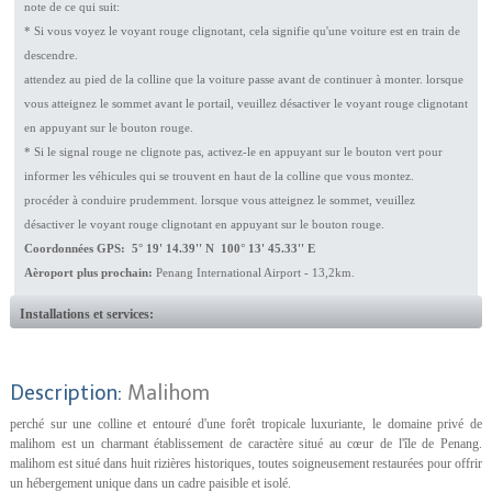
note de ce qui suit:
* Si vous voyez le voyant rouge clignotant, cela signifie qu'une voiture est en train de
descendre.
attendez au pied de la colline que la voiture passe avant de continuer à monter. lorsque
vous atteignez le sommet avant le portail, veuillez désactiver le voyant rouge clignotant
en appuyant sur le bouton rouge.
* Si le signal rouge ne clignote pas, activez-le en appuyant sur le bouton vert pour
informer les véhicules qui se trouvent en haut de la colline que vous montez.
procéder à conduire prudemment. lorsque vous atteignez le sommet, veuillez
désactiver le voyant rouge clignotant en appuyant sur le bouton rouge.
Coordonnées GPS: 5° 19' 14.39'' N 100° 13' 45.33'' E
Aèroport plus prochain:
Penang International Airport - 13,2km.
Installations et services:
Description:
Malihom
perché sur une colline et entouré d'une forêt tropicale luxuriante, le domaine privé de
malihom est un charmant établissement de caractère situé au cœur de l'île de Penang.
malihom est situé dans huit rizières historiques, toutes soigneusement restaurées pour offrir
un hébergement unique dans un cadre paisible et isolé.