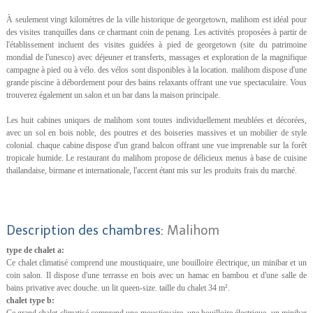
À seulement vingt kilomètres de la ville historique de georgetown, malihom est idéal pour
des visites tranquilles dans ce charmant coin de penang. Les activités proposées à partir de
l'établissement incluent des visites guidées à pied de georgetown (site du patrimoine
mondial de l'unesco) avec déjeuner et transferts, massages et exploration de la magnifique
campagne à pied ou à vélo. des vélos sont disponibles à la location. malihom dispose d'une
grande piscine à débordement pour des bains relaxants offrant une vue spectaculaire. Vous
trouverez également un salon et un bar dans la maison principale.
Les huit cabines uniques de malihom sont toutes individuellement meublées et décorées,
avec un sol en bois noble, des poutres et des boiseries massives et un mobilier de style
colonial. chaque cabine dispose d'un grand balcon offrant une vue imprenable sur la forêt
tropicale humide. Le restaurant du malihom propose de délicieux menus à base de cuisine
thaïlandaise, birmane et internationale, l'accent étant mis sur les produits frais du marché.
Description des chambres:
Malihom
type de chalet a:
Ce chalet climatisé comprend une moustiquaire, une bouilloire électrique, un minibar et un
coin salon. Il dispose d'une terrasse en bois avec un hamac en bambou et d'une salle de
bains privative avec douche. un lit queen-size. taille du chalet 34 m².
chalet type b:
Ce grand chalet climatisé comprend une moustiquaire, une bouilloire électrique, un minibar