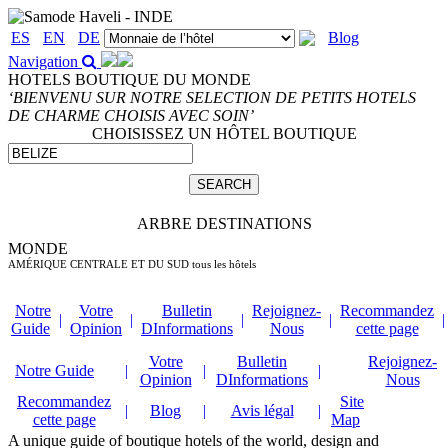
ES
EN
DE
Blog
Navigation
HOTELS BOUTIQUE DU MONDE
‘BIENVENU SUR NOTRE SELECTION DE PETITS HOTELS
DE CHARME CHOISIS AVEC SOIN’
CHOISISSEZ UN HÔTEL BOUTIQUE
ARBRE DESTINATIONS
MONDE
AMÉRIQUE CENTRALE ET DU SUD
tous les hôtels
Notre
Votre
Bulletin
Rejoignez-
Recommandez
|
|
|
|
|
Guide
Opinion
DInformations
Nous
cette page
Votre
Bulletin
Rejoignez-
Notre Guide
|
|
|
Opinion
DInformations
Nous
Recommandez
Site
|
Blog
|
Avis légal
|
cette page
Map
A unique guide of boutique hotels of the world, design and