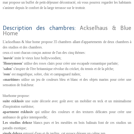
mar propose un buffet de petit-déjeuner décontracté, où vous pourrez regarder les habitants
s'animer depuis le confort de la large terrasse sur le trottoir.
Description des chambres:
Ackselhaus & Blue
Home
L'ackselhaus & blue home propose 35 chambres allant d'appartements de deux chambres à
des studios et des chambres.
ceux-ci sont chacun conçus autour de l'un des cinq thèmes:
'movie'
imite le vieux luxe hollywoodien;
'Honeymoon'
utilise des roses clairs pour créer une escapade romantique parfaite;
'salon'
s'inspire de l'ère britannique révolue du cricket, du tennis et de la pêche;
'rom'
est magnifique, sobre, chic et campagnard italien;
«maritime»
utilise un jeu de couleurs bleu et blanc et des objets marins pour créer une
sensation de fraîcheur.
bluehome propose:
suite exklusiv
une suite décorée avec goût avec un mobilier en teck et un minimalisme
d'inspiration suédoise;
apartment exklusiv
qui utilise des couleurs et des textures délicates pour créer une
ambiance de grâce intemporelle;
Les studios deluxe
blancs purs et les meubles en bois balinais font de ces studios un
paradis exotique;
single deluxe
entouré d'eau et de jardins, cet espace dégage un calme zen.