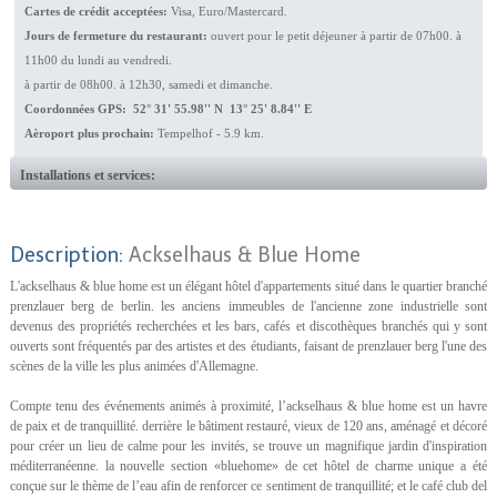
Cartes de crédit acceptées:
Visa, Euro/Mastercard.
Jours de fermeture du restaurant:
ouvert pour le petit déjeuner à partir de 07h00. à
11h00 du lundi au vendredi.
à partir de 08h00. à 12h30, samedi et dimanche.
Coordonnées GPS: 52° 31' 55.98'' N 13° 25' 8.84'' E
Aèroport plus prochain:
Tempelhof - 5.9 km.
Installations et services:
Description:
Ackselhaus & Blue Home
L'ackselhaus & blue home est un élégant hôtel d'appartements situé dans le quartier branché
prenzlauer berg de berlin. les anciens immeubles de l'ancienne zone industrielle sont
devenus des propriétés recherchées et les bars, cafés et discothèques branchés qui y sont
ouverts sont fréquentés par des artistes et des étudiants, faisant de prenzlauer berg l'une des
scènes de la ville les plus animées d'Allemagne.
Compte tenu des événements animés à proximité, l’ackselhaus & blue home est un havre
de paix et de tranquillité. derrière le bâtiment restauré, vieux de 120 ans, aménagé et décoré
pour créer un lieu de calme pour les invités, se trouve un magnifique jardin d'inspiration
méditerranéenne. la nouvelle section «bluehome» de cet hôtel de charme unique a été
conçue sur le thème de l’eau afin de renforcer ce sentiment de tranquillité; et le café club del