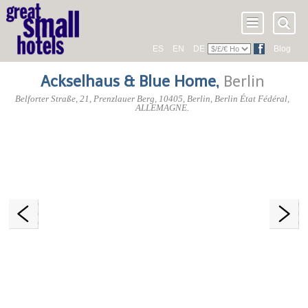
ES
EN
DE
Blog
Ackselhaus & Blue Home
,
Berlin
Belforter Straße, 21
, Prenzlauer Berg,
10405
, Berlin,
Berlin État Fédéral
,
ALLEMAGNE
.