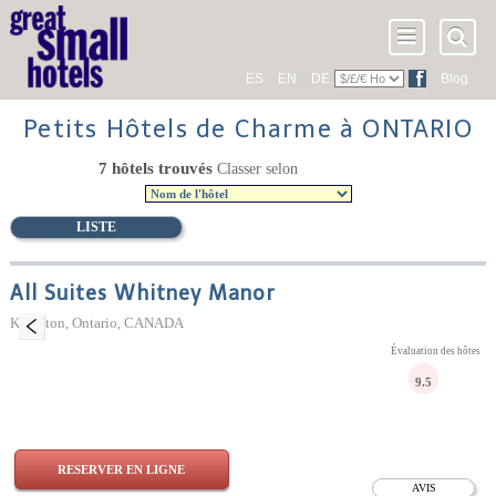
ES
EN
DE
Blog
Petits Hôtels de Charme à ONTARIO
7 hôtels trouvés
Classer selon
LISTE
All Suites Whitney Manor
Kingston, Ontario, CANADA
Évaluation des hôtes
9.5
RESERVER EN LIGNE
AVIS